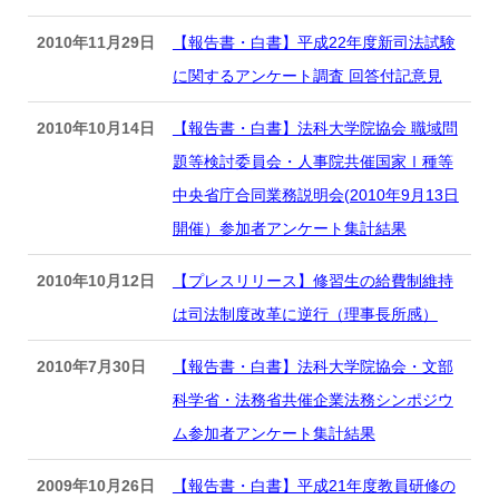
2010年11月29日
【報告書・白書】平成22年度新司法試験
に関するアンケート調査 回答付記意見
2010年10月14日
【報告書・白書】法科大学院協会 職域問
題等検討委員会・人事院共催国家Ⅰ種等
中央省庁合同業務説明会(2010年9月13日
開催）参加者アンケート集計結果
2010年10月12日
【プレスリリース】修習生の給費制維持
は司法制度改革に逆行（理事長所感）
2010年7月30日
【報告書・白書】法科大学院協会・文部
科学省・法務省共催企業法務シンポジウ
ム参加者アンケート集計結果
2009年10月26日
【報告書・白書】平成21年度教員研修の