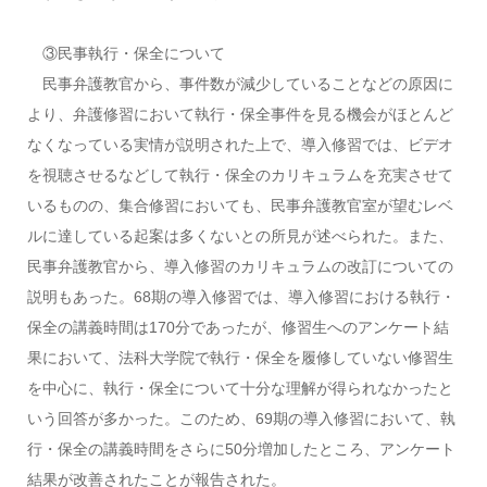
③民事執行・保全について
民事弁護教官から、事件数が減少していることなどの原因に
より、弁護修習において執行・保全事件を見る機会がほとんど
なくなっている実情が説明された上で、導入修習では、ビデオ
を視聴させるなどして執行・保全のカリキュラムを充実させて
いるものの、集合修習においても、民事弁護教官室が望むレベ
ルに達している起案は多くないとの所見が述べられた。また、
民事弁護教官から、導入修習のカリキュラムの改訂についての
説明もあった。68期の導入修習では、導入修習における執行・
保全の講義時間は170分であったが、修習生へのアンケート結
果において、法科大学院で執行・保全を履修していない修習生
を中心に、執行・保全について十分な理解が得られなかったと
いう回答が多かった。このため、69期の導入修習において、執
行・保全の講義時間をさらに50分増加したところ、アンケート
結果が改善されたことが報告された。