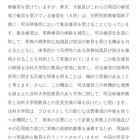
務修習を受けていますが、東京、大阪及びこれらの周辺の修習
地で修習を受けている修習生（Ａ班）は、分野別実務修習終了
後に、司法研修所において集合修習を受けることとなっていま
す。集合修習は、実務修習の体験を補完し、司法修習生全員に
対して、実務の標準的な知識及び技法の教育を受ける機会を与
えるとともに、体系的かつ汎用性のある実務知識及び技法を修
得させることを目的として実施されていますが、この集合修習
の模様を法科大学院の教員が実地に見学し、司法修習の指導内
容等に関する正確な情報を得ることは、極めて意義のあること
と考えます。さらに、この機会に、司法修習との有機的な連携
を踏まえた法科大学院教育のあり方等に関して、司法研修所教
官と法科大学院教員との意見交換の場を設けたいと思います。
法科大学院は、プロセスとしての新たな法曹養成の中核を担う
べき機関として、将来の法曹にとって必要な実務上の学識及び
その応用能力並びに実務の基礎的素養を涵養するため、理論的
かつ実践的な教育を行うこととされていますが、今回の意見交