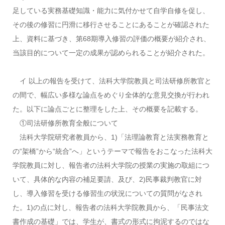
足している実務基礎知識・能力に気付かせて自学自修を促し、
その後の修習に円滑に移行させることにあることが確認された
上、資料に基づき、第68期導入修習の評価の概要が紹介され、
当該目的について一定の成果が認められることが紹介された。
イ 以上の報告を受けて、法科大学院教員と司法研修所教官と
の間で、幅広い多様な論点をめぐり全体的な意見交換が行われ
た。以下に論点ごとに整理をした上、その概要を記載する。
①司法研修所教育全般について
法科大学院研究者教員から、1)「法理論教育と法実務教育と
の“架橋”から“統合”へ」というテーマで報告をおこなった法科大
学院教員に対し、報告者の法科大学院の授業の実施の取組につ
いて、具体的な内容の補足要請、及び、2)民事裁判教官に対
し、導入修習を受ける修習生の状況についての質問がなされ
た。1)の点に対し、報告者の法科大学院教員から、「民事法文
書作成の基礎」では、学生が、書式の形式に拘泥するのではな