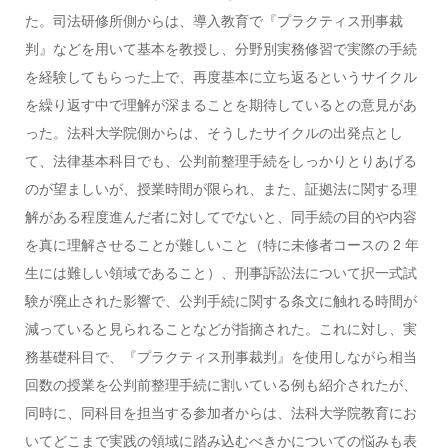
た。司法研修所側からは、導入教育で『プラクティス刑事裁
判』などを用いて基本を教授し、分野別実務修習で実際の手続
を経験してもらった上で、再度基本に立ち返るというサイクル
を繰り返す中で理解が深まることを期待しているとの意見があ
った。法科大学院側からは、そうしたサイクルの出発点とし
て、法律基本科目でも、公判前整理手続をしっかりとりあげる
のが望ましいが、授業時間が限られ、また、証拠法に関する理
解がある程度進んだ者に対してでないと、同手続の目的や内容
を真に理解させることが難しいこと（特に未修者コースの 2 年
生には難しい領域であること）、刑事訴訟法について択一式試
験が廃止された影響で、公判手続に関する条文に触れる時間が
減っていると見られることなどが指摘された。これに対し、実
務基礎科目で、『プラクティス刑事裁判』を使用しながら相当
回数の授業を公判前整理手続に割いている例も紹介されたが、
同時に、同科目を担当する参加者からは、法科大学院教育にお
いてどこまで実践の領域に踏み込むべきかについての悩みも表