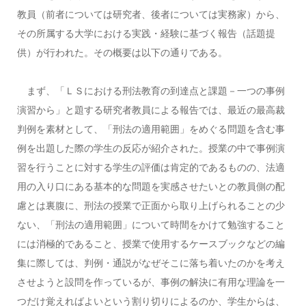
教員（前者については研究者、後者については実務家）から、
その所属する大学における実践・経験に基づく報告（話題提
供）が行われた。その概要は以下の通りである。
まず、「ＬＳにおける刑法教育の到達点と課題－一つの事例
演習から」と題する研究者教員による報告では、最近の最高裁
判例を素材として、「刑法の適用範囲」をめぐる問題を含む事
例を出題した際の学生の反応が紹介された。授業の中で事例演
習を行うことに対する学生の評価は肯定的であるものの、法適
用の入り口にある基本的な問題を実感させたいとの教員側の配
慮とは裏腹に、刑法の授業で正面から取り上げられることの少
ない、「刑法の適用範囲」について時間をかけて勉強すること
には消極的であること、授業で使用するケースブックなどの編
集に際しては、判例・通説がなぜそこに落ち着いたのかを考え
させようと設問を作っているが、事例の解決に有用な理論を一
つだけ覚えればよいという割り切りによるのか、学生からは、