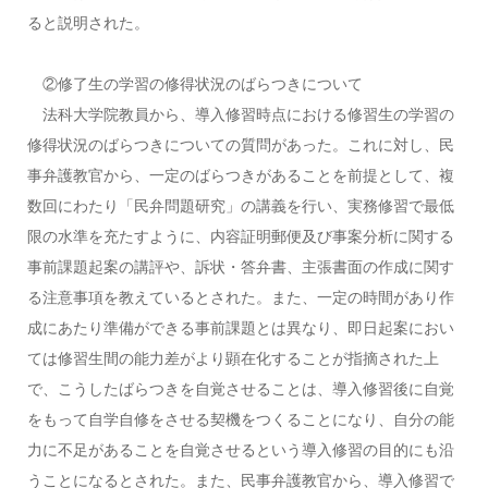
ると説明された。
②修了生の学習の修得状況のばらつきについて
法科大学院教員から、導入修習時点における修習生の学習の
修得状況のばらつきについての質問があった。これに対し、民
事弁護教官から、一定のばらつきがあることを前提として、複
数回にわたり「民弁問題研究」の講義を行い、実務修習で最低
限の水準を充たすように、内容証明郵便及び事案分析に関する
事前課題起案の講評や、訴状・答弁書、主張書面の作成に関す
る注意事項を教えているとされた。また、一定の時間があり作
成にあたり準備ができる事前課題とは異なり、即日起案におい
ては修習生間の能力差がより顕在化することが指摘された上
で、こうしたばらつきを自覚させることは、導入修習後に自覚
をもって自学自修をさせる契機をつくることになり、自分の能
力に不足があることを自覚させるという導入修習の目的にも沿
うことになるとされた。また、民事弁護教官から、導入修習で