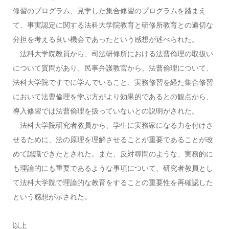
修習のプログラム、見学した集合修習のプログラムを踏まえ
て、事実認定に関する法科大学院教育と研修所教育との適切な
分担を考える良い機会であったという感想が述べられた。
法科大学院教員から、司法研修所における法曹倫理の取扱い
について質問があり、民事弁護教官から、法曹倫理について、
法科大学院ですでに学んでいること、実務修習を経た集合修習
において法曹倫理を学ぶ方がより効果的であるとの観点から、
導入修習では法曹倫理を扱っていないとの説明がされた。
法科大学院研究者教員から、学生に実務家になる力を付けさ
せるために、法の原理を理解させることが重要であることが改
めて認識できたとされた。また、反対尋問のような、実務的に
も理論的にも重要であるような事項について、研究者教員とし
て法科大学院で理論的な教育をすることの重要性を再確認した
という感想が示された。
以上