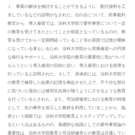
く、事案の解決を検討することができるように、配付資料を工
夫しているなどの説明がなされた。2)の点について、民事裁判
教官から、導入修習では、法科大学院で要件事実について一定
の教育を受けてきたということが前提となっているものの、教
育を受けてから一定期間経っていること等が原因で記憶が曖昧
になっている者もいるため、法科大学院から実務修習への円滑
な移行をサポートし、法科大学院の教育の重要性に気がついて
もらうという導入修習の目的に従い、導入修習における指導を
行っていると説明された。そして、具体的には、法科大学院で
の教育で修得した結果の記憶を喚起させた上で、不十分な部分
に気づいた場合には修習生自身が補うようにさせるような教育
を行っているとされた。また、司法研修所における教育の特徴
として、生の事件を加工した教材を利用していることから、臨
床という側面では、法科大学院教育よりステップアップしてい
るという点はあるものの、基礎的な知識としての要件事実論の
重要性は、法科大学院教育と司法研修所との教育は共通してい