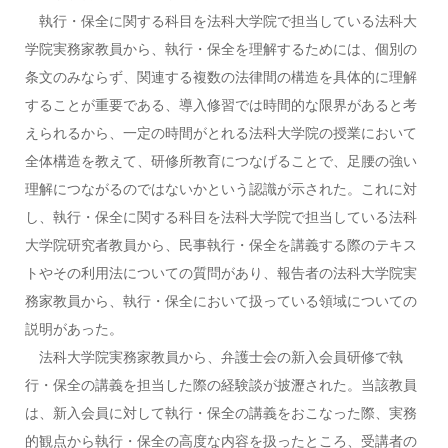
執行・保全に関する科目を法科大学院で担当している法科大
学院実務家教員から、執行・保全を理解するためには、個別の
条文のみならず、関連する複数の法律間の構造を具体的に理解
することが重要である、導入修習では時間的な限界があると考
えられるから、一定の時間がとれる法科大学院の授業において
全体構造を教えて、研修所教育につなげることで、足腰の強い
理解につながるのではないかという認識が示された。これに対
し、執行・保全に関する科目を法科大学院で担当している法科
大学院研究者教員から、民事執行・保全を講義する際のテキス
トやその利用法についての質問があり、報告者の法科大学院実
務家教員から、執行・保全において扱っている領域についての
説明があった。
法科大学院実務家教員から、弁護士会の新入会員研修で執
行・保全の講義を担当した際の経験談が披瀝された。当該教員
は、新入会員に対して執行・保全の講義をおこなった際、実務
的観点から執行・保全の高度な内容を扱ったところ、受講者の