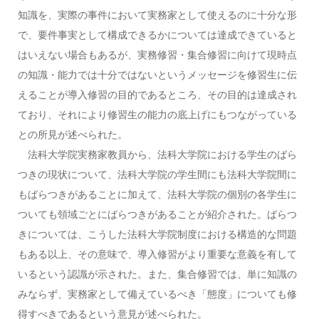
知識を、実際の事件において実務家として使えるのに十分な形
で、要件事実として構成できるかについては達成できていると
はいえない場合もあるが、実務修習・集合修習に向けて現時点
の知識・能力では十分ではないというメッセージを修習生に伝
えることが導入修習の目的であるところ、その目的は達成され
ており、それにより修習生の能力の底上げにもつながっている
との所見が述べられた。
法科大学院実務家教員から、法科大学院における学生のばら
つきの現状について、法科大学院の学生間にも法科大学院間に
もばらつきがあることに加えて、法科大学院の個別の各学生に
ついても領域ごとにばらつきがあることが紹介された。ばらつ
きについては、こうした法科大学院制度における構造的な問題
もある以上、その意味で、導入修習がより重要な意義を有して
いるという認識が示された。また、集合修習では、単に知識の
みならず、実務家として備えているべき「態度」についても修
得すべきであるという意見が述べられた。