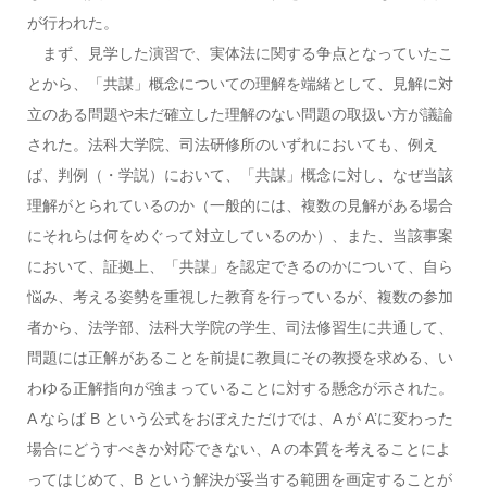
が行われた。
まず、見学した演習で、実体法に関する争点となっていたこ
とから、「共謀」概念についての理解を端緒として、見解に対
立のある問題や未だ確立した理解のない問題の取扱い方が議論
された。法科大学院、司法研修所のいずれにおいても、例え
ば、判例（・学説）において、「共謀」概念に対し、なぜ当該
理解がとられているのか（一般的には、複数の見解がある場合
にそれらは何をめぐって対立しているのか）、また、当該事案
において、証拠上、「共謀」を認定できるのかについて、自ら
悩み、考える姿勢を重視した教育を行っているが、複数の参加
者から、法学部、法科大学院の学生、司法修習生に共通して、
問題には正解があることを前提に教員にその教授を求める、い
わゆる正解指向が強まっていることに対する懸念が示された。
A ならば B という公式をおぼえただけでは、A が A’に変わった
場合にどうすべきか対応できない、A の本質を考えることによ
ってはじめて、B という解決が妥当する範囲を画定することが