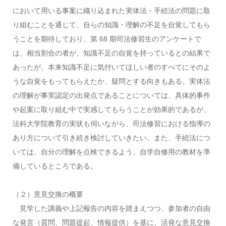
において用いる事案に織り込まれた実体法・手続法の問題に取
り組むことを通じて、自らの知識・理解の不足を自覚してもら
うことを期待しており、第 68 期司法修習生のアンケートで
は、相当割合の者が、知識不足の自覚を持っているとの結果で
あったが、本来知識不足に気付いてほしい者のすべてにそのよ
うな自覚をもってもらえたか、疑問とする向きもある。実体法
の理解が事実認定の出発点であることについては、具体的事件
や起案に取り組む中で実感してもらうことが効果的であるが、
法科大学院教育の実状も伺いながら、司法修習における指導の
あり方について引き続き検討していきたい。また、手続法につ
いては、自分の理解を点検できるよう、自学自修用の教材を準
備しているところである。
（２）意見交換の概要
見学した講義や上記報告の内容を踏まえつつ、参加者の自由
な発言（質問、問題提起、情報提供）を基に、活発な意見交換