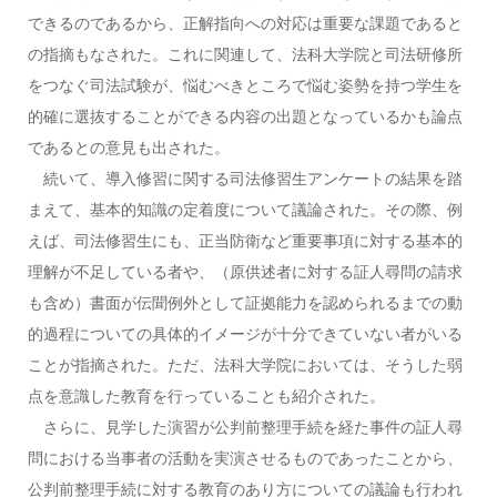
できるのであるから、正解指向への対応は重要な課題であると
の指摘もなされた。これに関連して、法科大学院と司法研修所
をつなぐ司法試験が、悩むべきところで悩む姿勢を持つ学生を
的確に選抜することができる内容の出題となっているかも論点
であるとの意見も出された。
続いて、導入修習に関する司法修習生アンケートの結果を踏
まえて、基本的知識の定着度について議論された。その際、例
えば、司法修習生にも、正当防衛など重要事項に対する基本的
理解が不足している者や、（原供述者に対する証人尋問の請求
も含め）書面が伝聞例外として証拠能力を認められるまでの動
的過程についての具体的イメージが十分できていない者がいる
ことが指摘された。ただ、法科大学院においては、そうした弱
点を意識した教育を行っていることも紹介された。
さらに、見学した演習が公判前整理手続を経た事件の証人尋
問における当事者の活動を実演させるものであったことから、
公判前整理手続に対する教育のあり方についての議論も行われ