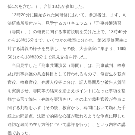
係1名を含む。）、合計18名が参加した。
13時20分に開始された同研修において、参加者は、まず、司
法研修所所付から、見学するカリキュラム（「刑事共通演習
（尋問）」）の概要に関する事前説明を受けた上で、13時40分
から16時35分まで、いくつかの教室に分かれ、第69期修習生に
対する講義の様子を見学し、その後、大会議室に集まり、16時
50分から18時30分まで意見交換を行った。
当日見学した「刑事共通演習（尋問）」は、刑事裁判、検察
及び刑事弁護の共通科目として行われるもので、修習生を裁判
官役、検察官役、弁護人役等に分け、証人尋問及び被告人質問
を実演させ、尋問等の結果を踏まえポイントになった事項を指
摘する形で論告・弁論を実演させ、その上で裁判官役が争点に
関する判断を示す（その後、教官から、尋問において顕れた手
続上の問題点、法廷で的確な心証が取れるような争点に即した
適切な尋問の在り方等について講評を行う）、という内容の講
義であった。