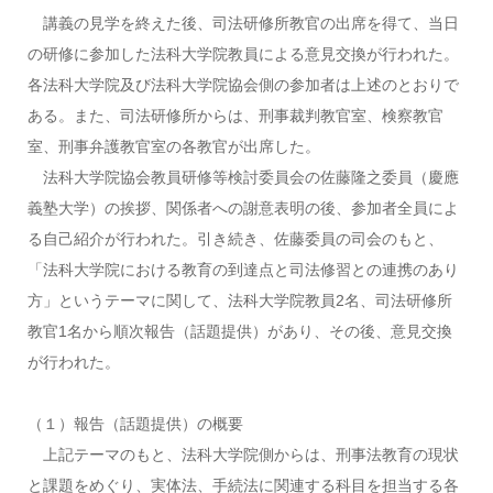
講義の見学を終えた後、司法研修所教官の出席を得て、当日
の研修に参加した法科大学院教員による意見交換が行われた。
各法科大学院及び法科大学院協会側の参加者は上述のとおりで
ある。また、司法研修所からは、刑事裁判教官室、検察教官
室、刑事弁護教官室の各教官が出席した。
法科大学院協会教員研修等検討委員会の佐藤隆之委員（慶應
義塾大学）の挨拶、関係者への謝意表明の後、参加者全員によ
る自己紹介が行われた。引き続き、佐藤委員の司会のもと、
「法科大学院における教育の到達点と司法修習との連携のあり
方」というテーマに関して、法科大学院教員2名、司法研修所
教官1名から順次報告（話題提供）があり、その後、意見交換
が行われた。
（１）報告（話題提供）の概要
上記テーマのもと、法科大学院側からは、刑事法教育の現状
と課題をめぐり、実体法、手続法に関連する科目を担当する各