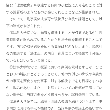
悩む「理論教育」を敬遠する傾向や少数説に入り込むことに対
する拒否感のようなものが感じられることなどが指摘された。
その上で、刑事実体法教育の現状及び今後の課題として、以
下の諸点が挙げられた。
①法科大学院では、知識を伝達することが必要であるが、授
業時間数が限られていることから刑法全体を網羅することはで
きず、内容の取捨選択をめぐる葛藤は尽きない。また、現代社
会の要請する「法改正」の内容・背景について授業で十分扱え
ているとはいえないと感じる。
②法科大学院では、授業において判例を素材とするが、ひと
とおりの解説にとどまることなく、他の判例との比較や当該判
例の事実を変化させた事案に対する解決までをも目標とすべき
か、悩みがあり、また、「射程」についての理解が定着してい
ない場合に、当該判例をどう扱うべきか、試行錯誤している。
③法科大学院では、総論・各論の知識を結びつけた上で、事
例問題における争点を指摘でき、当該事例の理論上の扱い方を