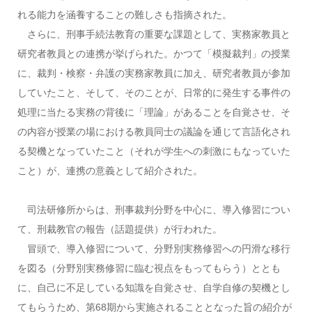
れる能力を涵養することの難しさも指摘された。
さらに、刑事手続法教育の重要な課題として、実務家教員と
研究者教員との連携が挙げられた。かつて「模擬裁判」の授業
に、裁判・検察・弁護の実務家教員に加え、研究者教員が参加
していたこと、そして、そのことが、日常的に発生する事件の
処理に当たる実務の背後に「理論」があることを自覚させ、そ
の内容が授業の場における教員同士の議論を通じて言語化され
る契機となっていたこと（それが学生への刺激にもなっていた
こと）が、連携の意義として紹介された。
司法研修所からは、刑事裁判分野を中心に、導入修習につい
て、刑裁教官の報告（話題提供）が行われた。
冒頭で、導入修習について、分野別実務修習への円滑な移行
を図る（分野別実務修習に臨む視点をもってもらう）ととも
に、自己に不足している知識を自覚させ、自学自修の契機とし
てもらうため、第68期から実施されることとなった旨の紹介が