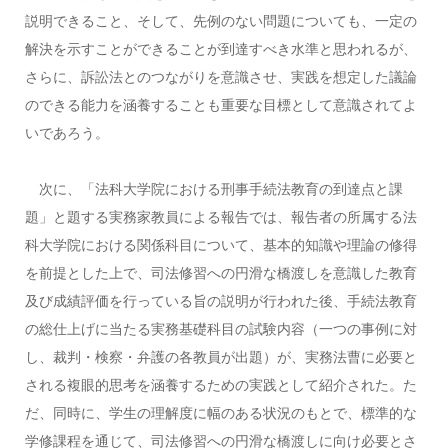
説明できること、そして、先例のない問題についても、一定の
解決を示すことができることが到達すべき水準と思われるが、
さらに、訴訟法とのつながりを意識させ、実践を想定した議論
のできる能力を涵養することも重要な目標として意識されてよ
いであろう。
次に、「法科大学院における刑事手続法教育の到達点と課
題」と題する実務家教員による報告では、報告者の所属する法
科大学院における関係科目について、基本的知識や理論の修得
を前提とした上で、司法修習への円滑な橋渡しを意識した教育
及び成績評価を行っている旨の説明が行われた後、手続法教育
の総仕上げに当たる実務基礎科目の試験内容（一つの事例に対
し、裁判・検察・弁護の各教員が出題）が、実務法曹に必要と
される複眼的思考を涵養するための実践として紹介された。た
だ、同時に、学生の理解度に幅のある状況のもとで、標準的な
学修課程を通じて、司法修習への円滑な橋渡しに向け必要とさ