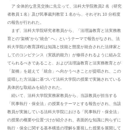
ア 全体的な意見交換に先立って、法科大学院教員2 名（研究
者教員１名）及び民事裁判教官 1 名から、それぞれ 10 分程度
の報告が行われた。
まず、法科大学院研究者教員から、「法理論教育と法実務教
育との“架橋”から“統合” へ」というテーマで報告がなされ、法
科大学院の教育課程は知識と技能と態度が統合された法律家と
してのコンピテンス（実践的能力）が修得されるように組み立
てられるべきであること、および法理論教育と法実務教育とが
「架橋」を超えて「統合」へ向かうべきことが提唱され、この
提唱した方法論に基づいて法科大学院の授業で実施されている
具体的な取組みを紹介された。
続いて、法科大学院実務家教員から、当該教員が担当する
「民事執行・保全法」の授業をテーマとする報告がされ、当該
教員が実施している法科大学院における「民事執行・保全法」
の授業の概要や位置づけが紹介され、表面的な知識に拘らずに
執行・保全に関する基本構造の理解を重視した授業を展開して