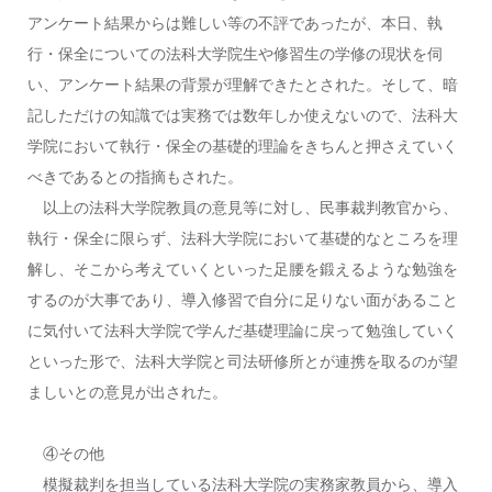
アンケート結果からは難しい等の不評であったが、本日、執
行・保全についての法科大学院生や修習生の学修の現状を伺
い、アンケート結果の背景が理解できたとされた。そして、暗
記しただけの知識では実務では数年しか使えないので、法科大
学院において執行・保全の基礎的理論をきちんと押さえていく
べきであるとの指摘もされた。
以上の法科大学院教員の意見等に対し、民事裁判教官から、
執行・保全に限らず、法科大学院において基礎的なところを理
解し、そこから考えていくといった足腰を鍛えるような勉強を
するのが大事であり、導入修習で自分に足りない面があること
に気付いて法科大学院で学んだ基礎理論に戻って勉強していく
といった形で、法科大学院と司法研修所とが連携を取るのが望
ましいとの意見が出された。
④その他
模擬裁判を担当している法科大学院の実務家教員から、導入