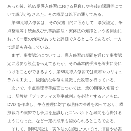
あった後、第69期導入修習における見直しや今後の課題等につ
いて説明がなされた。その概要は以下の通りである。
第68期導入修習は、その実施目的に照らして、事実認定、争
点整理等手続面及び刑事訴訟法・実体法の知識という各側面に
おいて一定の効果があったと評価できるところであるが、一方
で課題も存在している。
まず、事実認定については、導入修習の期間を通じて事実認
定に必要な視点を伝えてきたが、その基本的手法を着実に身に
つけることができるよう、第69期導入修習では教材やカリキュ
ラムを工夫し、段階的な学修を意識した改善を行っている。
次いで、争点整理等手続面については、第69期導入修習で
は、新教材『プラクティス刑事裁判』を必読とするとともに、
DVD を作成し、争点整理に対する理解の浸透を図っており、模
擬裁判の演習でも争点を意識したコンパクトな尋問を心掛ける
ようになった、など一定の成果も認められるところである。
そして、刑事訴訟法・実体法の知識については、演習や起案