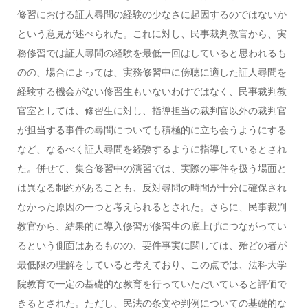
修習における証人尋問の経験の少なさに起因するのではないか
という意見が述べられた。これに対し、民事裁判教官から、実
務修習では証人尋問の経験を最低一回はしていると思われるも
のの、場合によっては、実務修習中に傍聴に適した証人尋問を
経験する機会がない修習生もいないわけではなく、民事裁判教
官室としては、修習生に対し、指導担当の裁判官以外の裁判官
が担当する事件の尋問についても積極的に立ち会うようにする
など、なるべく証人尋問を経験するように指導しているとされ
た。併せて、集合修習中の演習では、実際の事件を扱う場面と
は異なる制約があることも、反対尋問の時間が十分に確保され
なかった原因の一つと考えられるとされた。さらに、民事裁判
教官から、結果的に導入修習が修習生の底上げにつながってい
るという側面はあるものの、要件事実に関しては、殆どの者が
最低限の理解をしていると考えており、この点では、法科大学
院教育で一定の基礎的な教育を行っていただいていると評価で
きるとされた。ただし、民法の条文や判例についての基礎的な