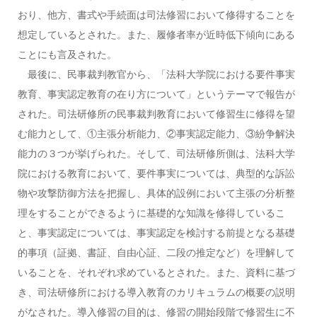
おり、他方、書式や手続面は司法修習において修得することを
想定しているとされた。また、履修者率が近時低下傾向にある
ことにも言及された。
最後に、民事裁判教官から、「法科大学院における要件事実
教育、事実認定教育の在り方について」というテーマで報告が
された。司法研修所の民事裁判教育において修習生に修得を望
む能力として、①主張分析能力、②事実認定能力、③紛争解決
能力の３つが挙げられた。そして、司法研修所側は、法科大学
院における教育において、要件事実については、典型的な訴訟
物や攻撃防御方法を把握し、具体的設例において主張の分析整
理をすることができるように基礎的な知識を修得しているこ
と、事実認定については、事実認定を検討する前提となる基礎
的事項（証拠、書証、自由心証、二段の推定など）を理解して
いることを、それぞれ求めているとされた。また、資料に基づ
き、司法研修所における導入教育のカリキュラムの概要の説明
がなされた。導入修習の目的は、修習の開始段階で修習生に不