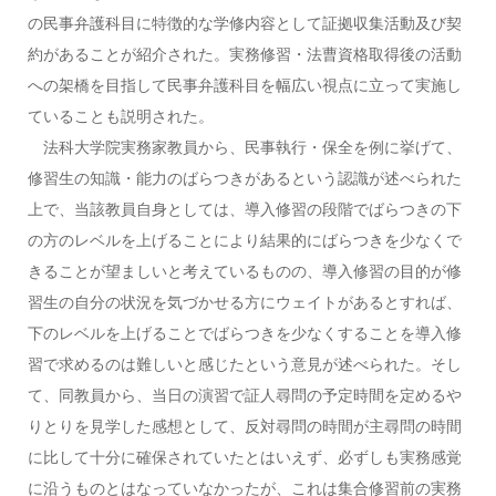
の民事弁護科目に特徴的な学修内容として証拠収集活動及び契
約があることが紹介された。実務修習・法曹資格取得後の活動
への架橋を目指して民事弁護科目を幅広い視点に立って実施し
ていることも説明された。
法科大学院実務家教員から、民事執行・保全を例に挙げて、
修習生の知識・能力のばらつきがあるという認識が述べられた
上で、当該教員自身としては、導入修習の段階でばらつきの下
の方のレベルを上げることにより結果的にばらつきを少なくで
きることが望ましいと考えているものの、導入修習の目的が修
習生の自分の状況を気づかせる方にウェイトがあるとすれば、
下のレベルを上げることでばらつきを少なくすることを導入修
習で求めるのは難しいと感じたという意見が述べられた。そし
て、同教員から、当日の演習で証人尋問の予定時間を定めるや
りとりを見学した感想として、反対尋問の時間が主尋問の時間
に比して十分に確保されていたとはいえず、必ずしも実務感覚
に沿うものとはなっていなかったが、これは集合修習前の実務