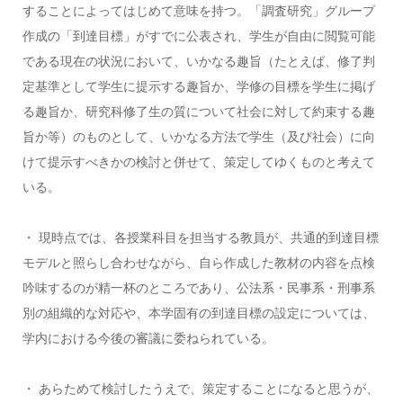
することによってはじめて意味を持つ。「調査研究」グループ
作成の「到達目標」がすでに公表され、学生が自由に閲覧可能
である現在の状況において、いかなる趣旨（たとえば、修了判
定基準として学生に提示する趣旨か、学修の目標を学生に掲げ
る趣旨か、研究科修了生の質について社会に対して約束する趣
旨か等）のものとして、いかなる方法で学生（及び社会）に向
けて提示すべきかの検討と併せて、策定してゆくものと考えて
いる。
・ 現時点では、各授業科目を担当する教員が、共通的到達目標
モデルと照らし合わせながら、自ら作成した教材の内容を点検
吟味するのが精一杯のところであり、公法系・民事系・刑事系
別の組織的な対応や、本学固有の到達目標の設定については、
学内における今後の審議に委ねられている。
・ あらためて検討したうえで、策定することになると思うが、