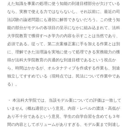
えた知識を事案の処理に使う知能の到達目標部分が欠けている
なら、実務で使える力ではならないし、それ以前に、最近の司
法試験の論述問題にも適切に解答できないだろう。この使う知
能の部分がモデルの各項目の呈示になかに組み込まれて、法科
大学院教育で獲得すべき学力の内容を示すことは当然であり、
必須である。従って、第二次案修正案に手を加える作業とは別
に、理解できた法理論を実地に使って処理できる実務能力の獲
得が法科大学院教育の共通的な到達目標であるという視点か
ら、時間はかかるが、オルタナティブを作成する作業も、別途
独立してすすめている（現時点では、民法について作業中であ
る）。
・ 本法科大学院では、当該モデル案についての評価は一致して
いません（概ね適切という意見、内容・レベルの濃淡・高低が
あり不十分であるという意見、学生の自学自習を含めても３年
間の内容としてボリュームがありすぎる、モデル案まで到達し