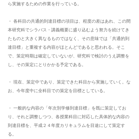
ら実施するための作業を行っている。
・ 各科目の共通的到達目標の項目は、程度の差はあれ、この間
本研究科でシラバス・講義概要に盛り込むよう努力を続けてき
たものと大きく異なるものではなく、その意味では「共通的到
達目標」と重複する内容がほとんどであると思われる。そこ
で、策定時期は確定していないが、研究科で検討のうえ調整を
し、その策定にとりかかる予定である。
・ 現在、策定中であり、策定できた科目から実施していく。な
お、今年度中に全科目での策定を目標としている。
・ 一般的な内容の「年次別学修到達目標」を既に策定してお
り、それと調整しつつ、各授業科目に対応した具体的な内容の
到達目標を、平成２４年度カリキュラムを目途にして策定す
る。