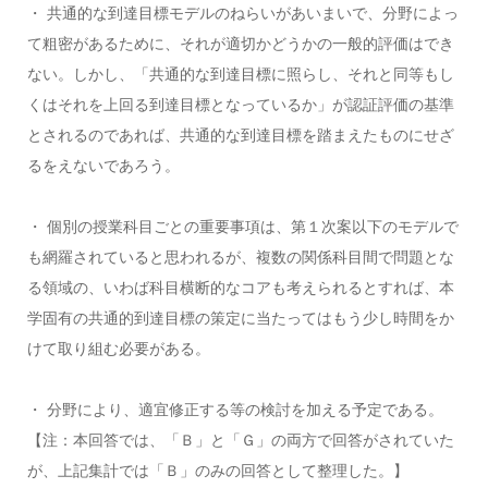
・ 共通的な到達目標モデルのねらいがあいまいで、分野によっ
て粗密があるために、それが適切かどうかの一般的評価はでき
ない。しかし、「共通的な到達目標に照らし、それと同等もし
くはそれを上回る到達目標となっているか」が認証評価の基準
とされるのであれば、共通的な到達目標を踏まえたものにせざ
るをえないであろう。
・ 個別の授業科目ごとの重要事項は、第１次案以下のモデルで
も網羅されていると思われるが、複数の関係科目間で問題とな
る領域の、いわば科目横断的なコアも考えられるとすれば、本
学固有の共通的到達目標の策定に当たってはもう少し時間をか
けて取り組む必要がある。
・ 分野により、適宜修正する等の検討を加える予定である。
【注：本回答では、「Ｂ」と「Ｇ」の両方で回答がされていた
が、上記集計では「Ｂ」のみの回答として整理した。】