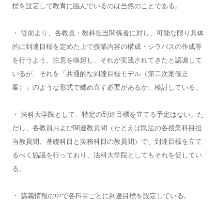
標を設定して教育に臨んでいるのは当然のことである。
・ 従前より、各教員・教科担当関係者に対し、可能な限り具体
的に到達目標を定めた上で授業内容の構成・シラバスの作成等
を行うよう、注意を喚起し、それが実践されてきたと認識して
いるが、それを「共通的な到達目標モデル（第二次案修正
案）」のような形式で纏め直す必要があるか、検討している。
・ 法科大学院として、特定の到達目標を立てる予定はない。た
だし、各教員および関連教員間（たとえば民法の各授業科目担
当教員間、基礎科目と実務科目の教員間）で、到達目標を立て
るべく協議を行っており、法科大学院としてもそれを促してい
る。
・ 講義情報の中で各科目ごとに到達目標を設定している。