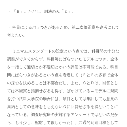
・ 「Ｂ」。ただし、刑法のみ「Ｅ」。
・ 科目によるバラつきがあるため、第二次修正案を参考にして
考えたい。
・ ミニマムスタンダードの設定という点では、科目間の十分な
調整ができておらず、科目毎にばらついたモデルにつき、全体
を一括して適切とか不適切とかいう評価は不可能である。科目
間にばらつきがあるという点を看過して（ＥとＦの多寡で全体
の採否を決めることは不都合だし、また、ＣとＤは、回答とし
ては不誠実と指摘せざるを得ず、ばかげている→モデルに疑問
を持つ法科大学院の場合には、項目としては集計しても意見の
集約としての意味をもちえないＧに回答せざるを得ないことに
なっている。調査研究班の実施するアンケートではないのだか
ら、もう少し、配慮して欲しかった）、共通的到達目標として