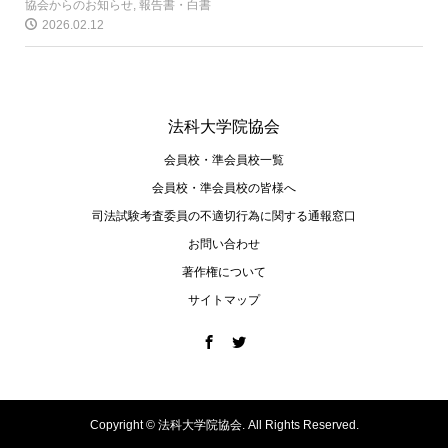
協会からのお知らせ
,
報告書・白書
2026.02.12
法科大学院協会
会員校・準会員校一覧
会員校・準会員校の皆様へ
司法試験考査委員の不適切⾏為に関する通報窓⼝
お問い合わせ
著作権について
サイトマップ
Copyright ©
法科大学院協会. All Rights Reserved.