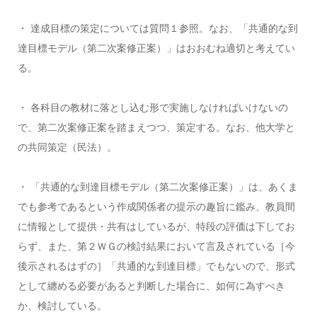
・ 達成目標の策定については質問１参照。なお、「共通的な到
達目標モデル（第二次案修正案）」はおおむね適切と考えてい
る。
・ 各科目の教材に落とし込む形で実施しなければいけないの
で、第二次案修正案を踏まえつつ、策定する。なお、他大学と
の共同策定（民法）。
・ 「共通的な到達目標モデル（第二次案修正案）」は、あくま
でも参考であるという作成関係者の提示の趣旨に鑑み、教員間
に情報として提供・共有はしているが、特段の評価は下してお
らず、また、第２ＷＧの検討結果において言及されている［今
後示されるはずの］「共通的な到達目標」でもないので、形式
として纏める必要があると判断した場合に、如何に為すべき
か、検討している。