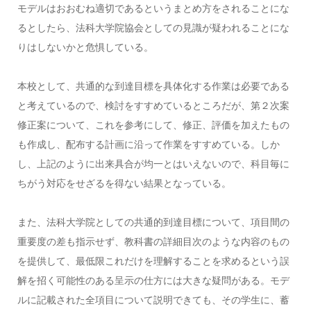
モデルはおおむね適切であるというまとめ方をされることにな
るとしたら、法科大学院協会としての見識が疑われることにな
りはしないかと危惧している。
本校として、共通的な到達目標を具体化する作業は必要である
と考えているので、検討をすすめているところだが、第２次案
修正案について、これを参考にして、修正、評価を加えたもの
も作成し、配布する計画に沿って作業をすすめている。しか
し、上記のように出来具合が均一とはいえないので、科目毎に
ちがう対応をせざるを得ない結果となっている。
また、法科大学院としての共通的到達目標について、項目間の
重要度の差も指示せず、教科書の詳細目次のような内容のもの
を提供して、最低限これだけを理解することを求めるという誤
解を招く可能性のある呈示の仕方には大きな疑問がある。モデ
ルに記載された全項目について説明できても、その学生に、蓄