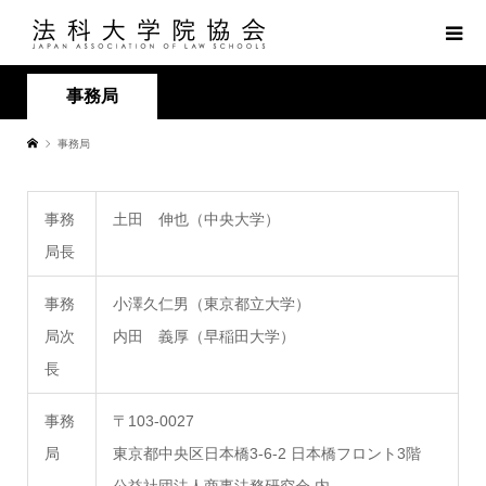
事務局
事務局
事務
土田 伸也（中央大学）
局長
事務
小澤久仁男（東京都立大学）
局次
内田 義厚（早稲田大学）
長
事務
〒103-0027
局
東京都中央区日本橋3-6-2 日本橋フロント3階