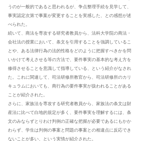
うのが一般的であると思われるが、争点整理手続を見学して、
事実認定次第で事案が変更することを実感した、との感想が述
べられた。
続いて、商法を専攻する研究者教員から、法科大学院の商法・
会社法の授業において、条文を引用することを強調しているこ
とや、ある法律行為の法的性格をどのように把握すべきかを問
いかけて考えさせる等の方法で、要件事実の基本的な考え方を
修得させることを意識して指導している、という紹介がなされ
た。これに関連して、司法研修所教官から、司法研修所のカリ
キュラムにおいても、商行為の要件事実が扱われることがある
ことが紹介された。
さらに、家族法を専攻する研究者教員から、家族法の条文は財
産法に比べて白地的規定が多く、要件事実を理解するには、条
文のみならずとりわけ判例の正確な把握が必要であるにもかか
わらず、学生は判例の事案と問題の事案との相違点に反応でき
ないことが多い、という実情が紹介された。