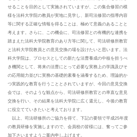
せることを目的として実施されていますが、この集合修習の模
様を法科大学院の教員が実地に見学し、新司法修習の指導内容
等に関する正確な情報を得ることは、極めて意義のあることと
考えます。さらに、この機会に、司法修習との有機的な連携を
踏まえた法科大学院教育のあり方等に関して、司法研修所教官
と法科大学院教員との意見交換の場を設けたいと思います。法
科大学院は、プロセスとしての新たな法曹養成の中核を担うべ
き機関として、将来の法曹にとって必要な実務上の学識及びそ
の応用能力並びに実務の基礎的素養を涵養するため、理論的か
つ実践的な教育を行うこととされていますが、今回の意見交換
会では、そのような観点から、司法研修所教官との率直な意見
交換を行い、その結果を法科大学院に広く還元し、今後の教育
に役立てていきたいと考えております。
以上、司法研修所のご協力を得て、下記の要領で平成25年度
の教員研修を実施しますので、会員校の皆様には、奮ってご参
加下さいますようご案内申し上げます。