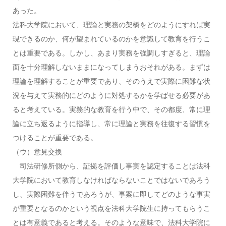
あった。
法科大学院において、理論と実務の架橋をどのようにすれば実
現できるのか、何が望まれているのかを意識して教育を行うこ
とは重要である。しかし、あまり実務を強調しすぎると、理論
面を十分理解しないままになってしまうおそれがある。まずは
理論を理解することが重要であり、そのうえで実際に困難な状
況を与えて実務的にどのように対処するかを学ばせる必要があ
ると考えている。実務的な教育を行う中で、その都度、常に理
論に立ち返るように指導し、常に理論と実務を往復する習慣を
つけることが重要である。
（ウ）意見交換
司法研修所側から、証拠を評価し事実を認定することは法科
大学院において教育しなければならないことではないであろう
し、実際困難を伴うであろうが、事案に即してどのような事実
が重要となるのかという視点を法科大学院生に持ってもらうこ
とは有意義であると考える。そのような意味で、法科大学院に