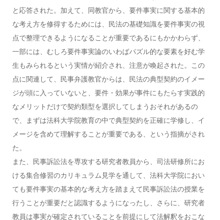
と応答された。加えて、同教官から、要件事実に関する基本的
な考え方を修得するためには、民法の基礎知識を要件事実の視
点で整理できるようになることが重要であるにもかかわらず、
一部には、むしろ要件事実論のいわばパズル的な要素を好む学
生もみられるという実情が紹介され、注意が喚起された。この
点に関連して、民事弁護教官からは、民法の典型契約のイメー
ジが頭に入っていないと、要件・効果が事件にもたらす実践的
なメリットだけで契約類型を選択してしまうおそれがあるの
で、まずは法科大学院教育の中で典型契約を正確に学修し、イ
メージを含めて理解することが重要である、という指摘がされ
た。
また、民事訴訟法を専攻する研究者教員から、司法研修所にお
ける集合修習のカリキュラム見学を通して、法科大学院におい
ても要件事実の基本的な考え方を踏まえて民事訴訟法の授業を
行うことが重要だと認識するようになったし、さらに、研究者
教員は事実が確定されていることを前提にして法解釈をおこな