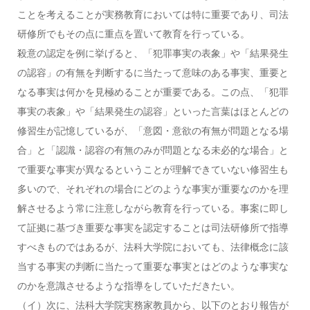
ことを考えることが実務教育においては特に重要であり、司法
研修所でもその点に重点を置いて教育を行っている。
殺意の認定を例に挙げると、「犯罪事実の表象」や「結果発生
の認容」の有無を判断するに当たって意味のある事実、重要と
なる事実は何かを見極めることが重要である。この点、「犯罪
事実の表象」や「結果発生の認容」といった言葉はほとんどの
修習生が記憶しているが、「意図・意欲の有無が問題となる場
合」と「認識・認容の有無のみが問題となる未必的な場合」と
で重要な事実が異なるということが理解できていない修習生も
多いので、それぞれの場合にどのような事実が重要なのかを理
解させるよう常に注意しながら教育を行っている。事案に即し
て証拠に基づき重要な事実を認定することは司法研修所で指導
すべきものではあるが、法科大学院においても、法律概念に該
当する事実の判断に当たって重要な事実とはどのような事実な
のかを意識させるような指導をしていただきたい。
（イ）次に、法科大学院実務家教員から、以下のとおり報告が