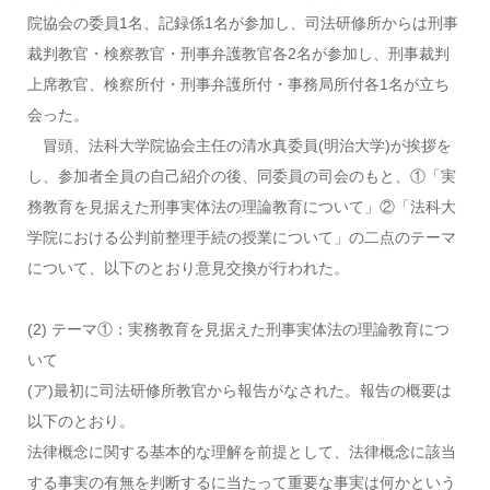
院協会の委員1名、記録係1名が参加し、司法研修所からは刑事
裁判教官・検察教官・刑事弁護教官各2名が参加し、刑事裁判
上席教官、検察所付・刑事弁護所付・事務局所付各1名が立ち
会った。
冒頭、法科大学院協会主任の清水真委員(明治大学)が挨拶を
し、参加者全員の自己紹介の後、同委員の司会のもと、①「実
務教育を見据えた刑事実体法の理論教育について」②「法科大
学院における公判前整理手続の授業について」の二点のテーマ
について、以下のとおり意見交換が行われた。
(2) テーマ①：実務教育を見据えた刑事実体法の理論教育につ
いて
(ア)最初に司法研修所教官から報告がなされた。報告の概要は
以下のとおり。
法律概念に関する基本的な理解を前提として、法律概念に該当
する事実の有無を判断するに当たって重要な事実は何かという