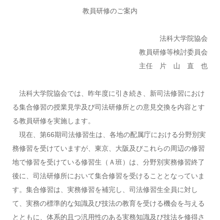
教員研修のご案内
法科大学院協会
教員研修等検討委員会
主任 片 山 直 也
法科大学院協会では、昨年度に引き続き、新司法修習におけ
る集合修習の授業見学及び司法研修所との意見交換を内容とす
る教員研修を実施します。
現在、第66期司法修習生は、各地の配属庁における分野別実
務修習を受けていますが、東京、大阪及びこれらの周辺の修習
地で修習を受けている修習生（Ａ班）は、分野別実務修習終了
後に、司法研修所において集合修習を受けることとなっていま
す。集合修習は、実務修習を補完し、司法修習生全員に対し
て、実務の標準的な知識及び技法の教育を受ける機会を与える
とともに、体系的且つ汎用性のある実務知識及び技法を修得さ