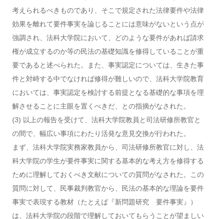
考えられるべきものであり、そこで規定された法律要件や法律
効果を離れて要件事実を論じることには意味がないという点が
強調され、法科大学院において、どのような要件があれば請求
権が成立するのか等の民法の基礎知識を修得していることが重
要であると述べられた。また、事実認定については、生きた事
件と対峙する中でなければ修得が難しいので、法科大学院教育
においては、事実認定を検討する前提となる基礎的な事項を理
解させることに主眼を置くべきだ、との指摘がなされた。
(3) 以上の報告を受けて、法科大学院教員と司法研修所教官と
の間で、幅広い事項にわたり活発な意見交換が行われた。
まず、法科大学院実務家教員から、司法研修所教官に対し、法
科大学院の学生が要件事実に関する基本的な考え方を修得する
ために理解しておくべき文献についての質問がなされた。この
質問に対して、民事裁判教官から、民法の基本的な理論を要件
事実で表現する教材（たとえば『新問題研究 要件事実』）
は、法科大学院の段階で理解しておいてもらうことが望ましい