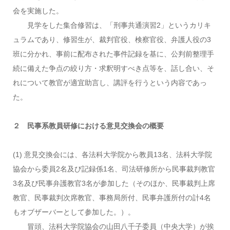
会を実施した。
見学をした集合修習は、「刑事共通演習2」というカリキ
ュラムであり、修習生が、裁判官役、検察官役、弁護人役の3
班に分かれ、事前に配布された事件記録を基に、公判前整理手
続に備えた争点の絞り方・求釈明すべき点等を、話し合い、そ
れについて教官が適宜助言し、講評を行うという内容であっ
た。
２ 民事系教員研修における意見交換会の概要
(1) 意見交換会には、各法科大学院から教員13名、法科大学院
協会から委員2名及び記録係1名、司法研修所から民事裁判教官
3名及び民事弁護教官3名が参加した（そのほか、民事裁判上席
教官、民事裁判次席教官、事務局所付、民事弁護所付の計4名
もオブザーバーとして参加した。）。
冒頭、法科大学院協会の山田八千子委員（中央大学）が挨