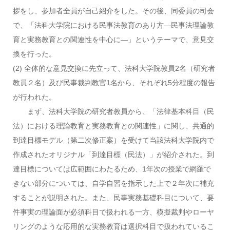
拶をし、参加者全員が自己紹介をした。その後、同委員の司会
で、「法科大学院における民事法教育のあり方―民事法理論教
育と実務教育との関連性を中心に―」というテーマで、意見交
換を行った。
(2) 全体的な意見交換に先立って、法科大学院教員2名（研究者
教員２名）及び民事裁判教官1名から、それぞれ5分程度の報告
が行われた。
まず、法科大学院の研究者教員から、「法律基本科目（民
法）における理論教育と実務教育との関連性」に関し、共通的
到達目標モデル（第二次修正案）を受けて当該法科大学院内で
作成されたオリジナル「到達目標（民法）」が紹介された。到
達目標については広範囲にわたるため、1年次の授業で網羅で
きない部分については、自学自習を指示した上で２年次に補充
することが説明された。また、民事実務基礎科目について、要
件事実の理論面が必須科目で扱われる一方、模擬裁判やローヤ
リングのような応用的な実務教育は選択科目で扱われているこ