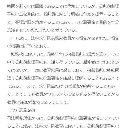
時間を割くのは困難であることは承知しているが、公判前整理
手続の主な目的は、裁判員に対して明確に争点を提示すること
と、審理計画を策定することにあり、その重要性と目的を十分
意識させていただきたいと考えている。
（イ）次に、法科大学院実務家教員から報告がなされた。報告
の概要は以下のとおり。
勤務校においては、最終学年に模擬裁判の授業を置き、その
中で公判前整理手続も一通り行っている。履修者はそれほど多
くはないが、一定の教育効果は感じており、模擬裁判の終結間
近で公判前整理手続の重要性を痛感し理解することもあるよう
である。一方で、大学院生だけでは議論が紛糾することも多
く、どうしても教員がつきっきりにならざるを得ないことから
教員の負担が過大になってしまう。
（ウ）意見交換
司法研修所側からは、公判前整理手続の重要性が増してきてい
ることに鑑み、法科大学院教育においても、公判前整理手続の