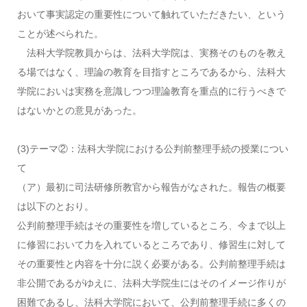
おいて事実認定の重要性について触れていただきたい、という
ことが述べられた。
法科大学院教員からは、法科大学院は、実務そのものを教え
る場ではなく、理論の教育を目指すところであるから、法科大
学院においは実務を意識しつつ理論教育を重点的に行うべきで
はないかとの意見があった。
(3)テーマ②：法科大学院における公判前整理手続の授業につい
て
（ア）最初に司法研修所教官から報告がなされた。報告の概要
は以下のとおり。
公判前整理手続はその重要性を増しているところ、今まで以上
に修習において力を入れているところであり、修習生に対して
その重要性と内容を十分に説く必要がある。公判前整理手続は
非公開であるがゆえに、法科大学院生にはそのイメージ作りが
困難であるし、法科大学院において、公判前整理手続に多くの