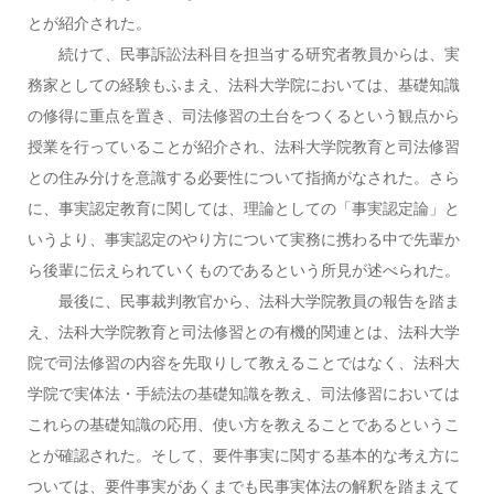
とが紹介された。
続けて、民事訴訟法科目を担当する研究者教員からは、実
務家としての経験もふまえ、法科大学院においては、基礎知識
の修得に重点を置き、司法修習の土台をつくるという観点から
授業を行っていることが紹介され、法科大学院教育と司法修習
との住み分けを意識する必要性について指摘がなされた。さら
に、事実認定教育に関しては、理論としての「事実認定論」と
いうより、事実認定のやり方について実務に携わる中で先輩か
ら後輩に伝えられていくものであるという所見が述べられた。
最後に、民事裁判教官から、法科大学院教員の報告を踏ま
え、法科大学院教育と司法修習との有機的関連とは、法科大学
院で司法修習の内容を先取りして教えることではなく、法科大
学院で実体法・手続法の基礎知識を教え、司法修習においては
これらの基礎知識の応用、使い方を教えることであるというこ
とが確認された。そして、要件事実に関する基本的な考え方に
ついては、要件事実があくまでも民事実体法の解釈を踏まえて