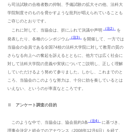
ら司法試験の合格者数の抑制、予備試験の拡大その他、法科大
学院制度そのものを脅かすような批判が唱えられていることも
ご存じのとおりです。
（注2）
これに対して、当協会は、折にふれて決議や声明
を
（注3）
発表したり、各種のシンポジウム
を開催して、一方では
当協会の会員である全国74校の法科大学院に対して教育の質の
さらなる向上への奮起を訴えるとともに、他方では広く社会に
対して法科大学院の意義や実状についてご説明し、正しく理解
していただけるよう努めて参りました。しかし、これまでのと
ころ、当協会のこのような努力は、十分に効を奏しているとは
いえない、というのが率直なところです。
Ⅱ アンケート調査の目的
（注4）
このような中で、当協会は、協会規約3条
に基づき、
理事会決定と総会でのアナウンス（2008年12月6日）を経て、