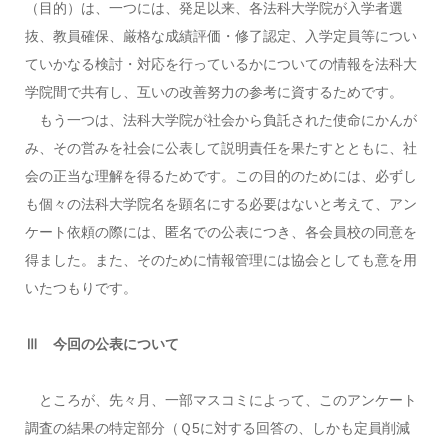
（目的）は、一つには、発足以来、各法科大学院が入学者選
抜、教員確保、厳格な成績評価・修了認定、入学定員等につい
ていかなる検討・対応を行っているかについての情報を法科大
学院間で共有し、互いの改善努力の参考に資するためです。
もう一つは、法科大学院が社会から負託された使命にかんが
み、その営みを社会に公表して説明責任を果たすとともに、社
会の正当な理解を得るためです。この目的のためには、必ずし
も個々の法科大学院名を顕名にする必要はないと考えて、アン
ケート依頼の際には、匿名での公表につき、各会員校の同意を
得ました。また、そのために情報管理には協会としても意を用
いたつもりです。
Ⅲ 今回の公表について
ところが、先々月、一部マスコミによって、このアンケート
調査の結果の特定部分（Ｑ5に対する回答の、しかも定員削減