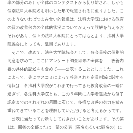
率の部分のみ）が全体のコンテクストから切り離され、しかも
個別法科大学院名を明示した形で報道されるに至りました。こ
のようないわばつまみ食い的報道は、法科大学院における教育
の質の改善努力の全体的状況についてかえって誤解を与えるお
それがあり、個々の法科大学院にとってはもとより、法科大学
院協会にとっても、遺憾であります。
そこで、改めて、法科大学院協会として、各会員校の個別的
同意を求めて、ここにアンケート調査結果の全体を――改善内
容の具体的記述をも含めて――公表することとしました。これ
によって、先にマスコミによって報道された定員削減に関する
情報は、各法科大学院がこれまで行ってきた教育改善の一端に
過ぎず、各法科大学院とも、この５年間に入学者選抜から修了
認定までのそれぞれの局面に応じて、多様な改善の努力を積み
重ねてきていることを理解していただけると考えるからです。
公表に当たってお断りしておきたいことがあります。その第
1は、回答の全部または一部の公表（匿名あるいは顕名の）に