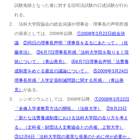
試験免除となった者に対する旧司法試験の口述試験が行わ
れる。
法科大学院協会の総会決議や理事会・理事長の声明所感
の発表としては、2008年以降、
①2008年3月22日総会決
議
、
②同日の理事長声明「理事長を去るにあたって」（佐
藤幸治）
、
③6月7日理事長所感「法科大学院を取りまく現
状について」（青山善充）
、
④8月7日理事会声明「法曹養
成制度をめぐる最近の議論について」
、
⑤2009年3月24日
理事長所感「入学定員削減問題に関する所感」（青山善
充）
がある。
シンポジウムとしては、2008年以降、
①2008年3月22日
「未修入学者教育方法の開拓」（法政大学）
、
②8月23日
「新たな法曹養成制度における法科大学院の在り方を考え
る」（文科省・財団法人文教協会との共催、上智大学）
、
③12月6日「法科大学院の着実な発展のために何が必要か」