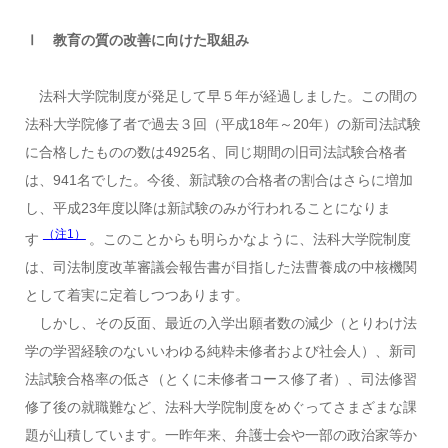
Ⅰ 教育の質の改善に向けた取組み
法科大学院制度が発足して早５年が経過しました。この間の
法科大学院修了者で過去３回（平成18年～20年）の新司法試験
に合格したものの数は4925名、同じ期間の旧司法試験合格者
は、941名でした。今後、新試験の合格者の割合はさらに増加
し、平成23年度以降は新試験のみが行われることになりま
（注1）
す
。このことからも明らかなように、法科大学院制度
は、司法制度改革審議会報告書が目指した法曹養成の中核機関
として着実に定着しつつあります。
しかし、その反面、最近の入学出願者数の減少（とりわけ法
学の学習経験のないいわゆる純粋未修者および社会人）、新司
法試験合格率の低さ（とくに未修者コース修了者）、司法修習
修了後の就職難など、法科大学院制度をめぐってさまざまな課
題が山積しています。一昨年来、弁護士会や一部の政治家等か