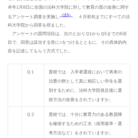
本年1月8日に全国の法科大学院に対して教育の質の改善に関す
（注5）
るアンケート調査を実施し
、４月初旬までにすべての法
科大学院から回答を得ました。
アンケートの質問項目は、次のとおりＱ1からＱ5までの5項
目で、回答は該当する答に○をつけるとともに、その具体的内
容を記述してもらう方式でした。
Ｑ１
貴校では、入学者選抜において将来の
法曹の卵として真に相応しい学生を選
別するために、法科大学院発足後に選
抜方法の改善をされていますか。
Ｑ２
貴校では、十分に教育力のある教員陣
を確保するための工夫（採用基準・選
考方法など）をされていますか。