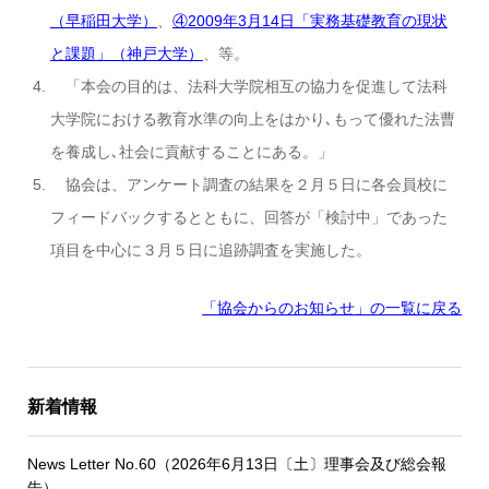
（早稲田大学）
、
④2009年3月14日「実務基礎教育の現状
と課題」（神戸大学）
、等。
「本会の目的は、法科大学院相互の協力を促進して法科
大学院における教育水準の向上をはかり､もって優れた法曹
を養成し､社会に貢献することにある。」
協会は、アンケート調査の結果を２月５日に各会員校に
フィードバックするとともに、回答が「検討中」であった
項目を中心に３月５日に追跡調査を実施した。
「協会からのお知らせ
」の一覧に戻る
新着情報
News Letter No.60（2026年6月13日〔土〕理事会及び総会報
告）