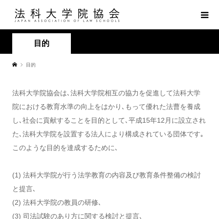
目的
目的
法科大学院協会は､法科大学院相互の協力を促進して法科大学
院における教育水準の向上をはかり､もって優れた法曹を養成
し､社会に貢献することを目的として､平成15年12月に設立され
た､法科大学院を設置する法人により構成されている団体です｡
このような目的を達成するために､
(1) 法科大学院が行う法学教育の内容及び教育条件整備の検討
と提言､
(2) 法科大学院の教員の研修､
(3) 司法試験のあり方に関する検討と提言､