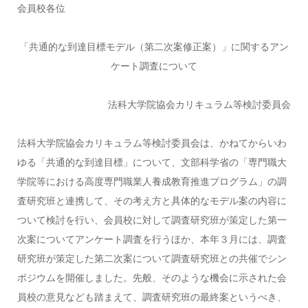
会員校各位
「共通的な到達目標モデル（第二次案修正案）」に関するアン
ケート調査について
法科大学院協会カリキュラム等検討委員会
法科大学院協会カリキュラム等検討委員会は、かねてからいわ
ゆる「共通的な到達目標」について、文部科学省の「専門職大
学院等における高度専門職業人養成教育推進プログラム」の調
査研究班と連携して、その考え方と具体的なモデル案の内容に
ついて検討を行い、会員校に対して調査研究班が策定した第一
次案についてアンケート調査を行うほか、本年３月には、調査
研究班が策定した第二次案について調査研究班との共催でシン
ポジウムを開催しました。先般、そのような機会に示された会
員校の意見なども踏まえて、調査研究班の最終案というべき、