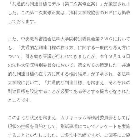
「共通的な到達目標モデル（第二次案修正案）」が策定されま
した。この第二次案修正案は、法科大学院協会のＨＰにも掲載
しております。
また、中央教育審議会法科大学院特別委員会第２ＷＧにおいて
も、「共通的な到達目標の在り方」に関する一般的な考え方に
ついて、引き続き審議が行われてきましたが、本年９月１６日
の法科大学院特別委員会において、第２ＷＧの策定した「共通
的な到達目標の在り方に関する検討結果」が了承され、各法科
大学院において、「共通的な到達目標」を踏まえ、それぞれの
到達目標を設定することが必要である等とする提言がなされた
ところです。
このような状況を踏まえ、カリキュラム等検討委員会としては
現状の把握を目的として、別紙事項についてアンケートを実施
することといたしました。ご多忙中恐縮ですが、ご回答にご協