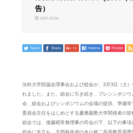
告）
2007.03.04
Tweet
Share
+1
Hatena
Pocket
法科大学院協会理事会および総会が、3月3日（土
れました。また、総会に引き続き、プレシンポジウ
会、総会およびシンポジウムの会場の提供、準備等
委員会主任をはじめとする慶應義塾大学関係者の皆
総会では、後藤昭常務理事の司会の下、以下の事項
総会に先立ち、文部科学省の永山裕二高等教育局専