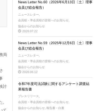
News Letter No.60（2026年6月13日〔土〕理事
会及び総会報告）
ニュースレター
,
会員校・準会員校の皆様へのお知らせ
,
協会からのお知らせ
2026.07.22
News Letter No.59（2025年12月6日〔土〕理事
会及び総会報告）
務局
ニュースレター
,
会員校・準会員校の皆様へのお知らせ
,
協会からのお知らせ
さ
2026.06.12
事
令和7年度司法試験に関するアンケート調査結
検討
果報告書
プレスリリース
,
た。
会員校・準会員校の皆様へのお知らせ
,
協会からのお知らせ
,
報告書・白書
いて