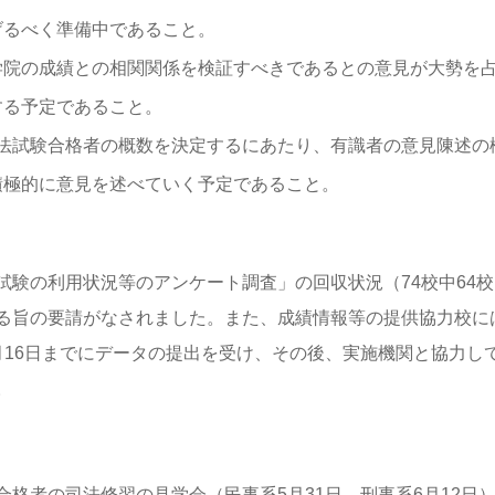
げるべく準備中であること。
学院の成績との相関関係を検証すべきであるとの意見が大勢を
する予定であること。
の司法試験合格者の概数を決定するにあたり、有識者の意見陳述の
積極的に意見を述べていく予定であること。
験の利用状況等のアンケート調査」の回収状況（74校中64校
る旨の要請がなされました。また、成績情報等の提供協力校に
月16日までにデータの提出を受け、その後、実施機関と協力し
。
格者の司法修習の見学会（民事系5月31日、刑事系6月12日