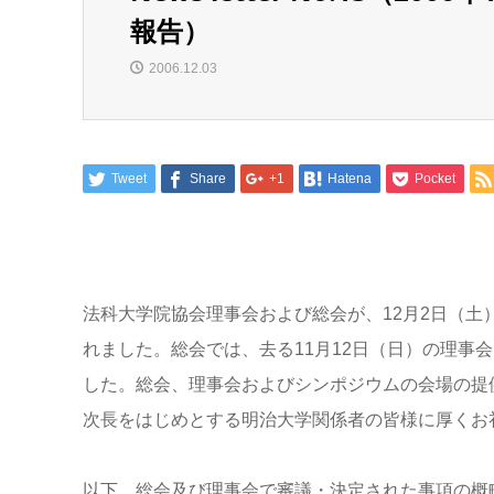
報告）
2006.12.03
Tweet
Share
+1
Hatena
Pocket
法科大学院協会理事会および総会が、12月2日（土
れました。総会では、去る11月12日（日）の理事
した。総会、理事会およびシンポジウムの会場の提
次長をはじめとする明治大学関係者の皆様に厚くお
以下、総会及び理事会で審議・決定された事項の概