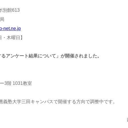
ポ別館613
局
o-net.ne.jp
日・木曜日】
するアンケート結果について」が開催されました。
階 1031教室
に慶應義塾大学三田キャンパスで開催する方向で調整中です。