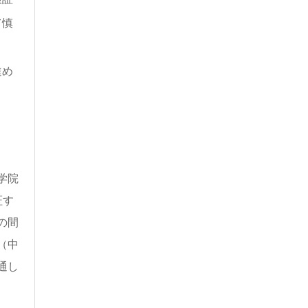
て慎
進め
学院
証す
の間
（中
通し