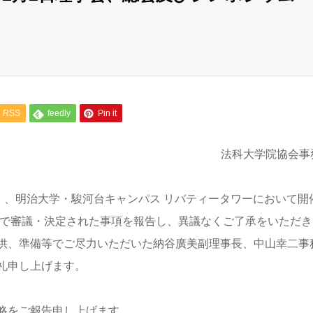
RSS
feedly
Pin it
法科大学院協会事
）、明治大学・駿河台キャンパス リバティータワーにおいて開
会で審議・決定された事項を報告し、異議なくご了承をいただき
供、準備等でご尽力いただいた納谷廣美副理事長、中山幸二事
礼申し上げます。
略をご報告申し上げます。