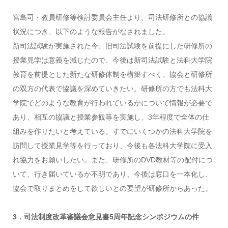
宮島司・教員研修等検討委員会主任より、司法研修所との協議
状況につき、以下のような報告がなされました。
新司法試験が実施された今、旧司法試験を前提にした研修所の
授業見学は意義を減じたので、今後は新司法試験と法科大学院
教育を前提とした新たな研修体制を構築すべく、協会と研修所
の双方の代表で協議を深めていきたい。研修所の方でも法科大
学院でどのような教育が行われているかについて情報が必要で
あり、相互の協議と授業参観等を実施し、3年程度で全体の仕
組みを作りたいと考えている。すでにいくつかの法科大学院を
訪問して授業見学等を行っており、今後も各法科大学院に受入
れ協力をお願いしたい。また、研修所のDVD教材等の配付につ
いて、行き届いているか不明であり、今後は窓口を一本化し、
協会で取りまとめをして欲しいとの要望が研修所からあった。
3．司法制度改革審議会意見書5周年記念シンポジウムの件