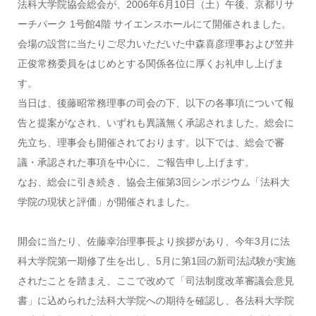
法科大学院協会総会が、2006年6月10日（土）午後、京都リサ
ーチパーク 1号館4階 サイエンスホールにて開催されました。
会場の設営に当たりご尽力いただいた中森喜彦理事および笠井
正俊常務委員をはじめとする関係各位に厚くお礼申し上げま
す。
当日は、後藤昭常務理事の司会の下、以下の各事項について報
告と提案がなされ、いずれも異議無く承認されました。総会に
先立ち、理事会も開催されております。以下では、総会で審
議・承認された事項を中心に、ご報告申し上げます。
なお、総会に引き続き、協会主催第3回シンポジウム「法科大
学院の現状と評価」が開催されました。
開会に当たり、佐藤幸治理事長より挨拶があり、今年3月に法
科大学院第一期修了生を出し、5月に第1回の新司法試験が実施
されたことを踏まえ、ここで改めて「司法制度改革審議会意見
書」に込められた法科大学院への期待を確認し、各法科大学院