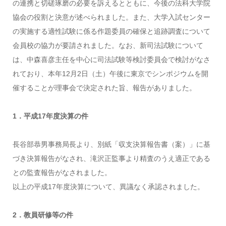
の連携と切磋琢磨の必要を訴えるとともに、今後の法科大学院
協会の役割と決意が述べられました。また、大学入試センター
の実施する適性試験に係る作題委員の確保と追跡調査について
会員校の協力が要請されました。なお、新司法試験について
は、中森喜彦主任を中心に司法試験等検討委員会で検討がなさ
れており、本年12月2日（土）午後に東京でシンポジウムを開
催することが理事会で決定された旨、報告がありました。
1．平成17年度決算の件
長谷部恭男事務局長より、別紙「収支決算報告書（案）」に基
づき決算報告がなされ、滝沢正監事より精査のうえ適正である
との監査報告がなされました。
以上の平成17年度決算について、異議なく承認されました。
2．教員研修等の件