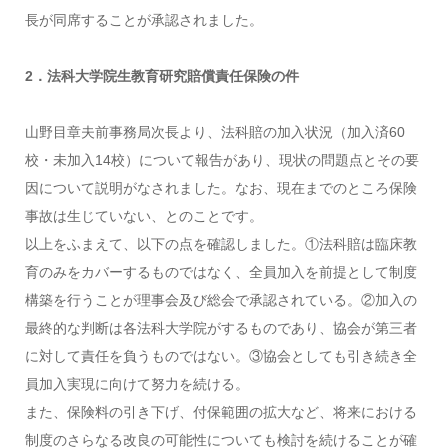
長が同席することが承認されました。
2．法科大学院生教育研究賠償責任保険の件
山野目章夫前事務局次長より、法科賠の加入状況（加入済60
校・未加入14校）について報告があり、現状の問題点とその要
因について説明がなされました。なお、現在までのところ保険
事故は生じていない、とのことです。
以上をふまえて、以下の点を確認しました。①法科賠は臨床教
育のみをカバーするものではなく、全員加入を前提として制度
構築を行うことが理事会及び総会で承認されている。②加入の
最終的な判断は各法科大学院がするものであり、協会が第三者
に対して責任を負うものではない。③協会としても引き続き全
員加入実現に向けて努力を続ける。
また、保険料の引き下げ、付保範囲の拡大など、将来における
制度のさらなる改良の可能性についても検討を続けることが確