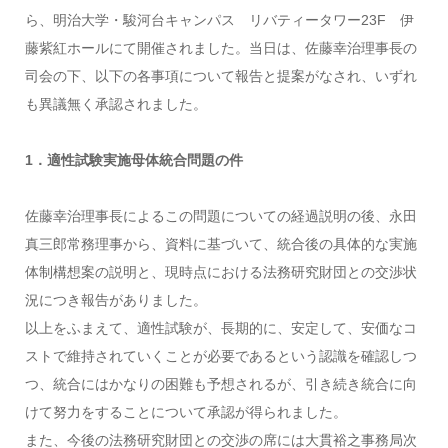
ら、明治大学・駿河台キャンパス リバティータワー23F 伊
藤紫紅ホールにて開催されました。当日は、佐藤幸治理事長の
司会の下、以下の各事項について報告と提案がなされ、いずれ
も異議無く承認されました。
1．適性試験実施母体統合問題の件
佐藤幸治理事長によるこの問題についての経過説明の後、永田
真三郎常務理事から、資料に基づいて、統合後の具体的な実施
体制構想案の説明と、現時点における法務研究財団との交渉状
況につき報告がありました。
以上をふまえて、適性試験が、長期的に、安定して、安価なコ
ストで維持されていくことが必要であるという認識を確認しつ
つ、統合にはかなりの困難も予想されるが、引き続き統合に向
けて努力をすることについて承認が得られました。
また、今後の法務研究財団との交渉の席には大貫裕之事務局次