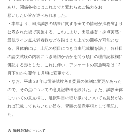
あり、関係各校にはこれまでと変わらぬご協力をお
願いしたい旨が述べられました。
・本年より、司法試験の結果に関する全ての情報が法務省より
公表された後で実施する。これにより、出題趣旨・採点実感・
最低ライン点未満者数などを踏まえた上での回答が可能とな
る。具体的には、上記の項目につき自由記載欄を設け、各科目
の論文試験の内容につき適切か否かを問う項目の理由記載欄に
併記する形とした。これに伴い、アンケートの実施時期は 12
月下旬から翌年 1 月頃に変更する。
・なお、平成 28 年は司法試験考査委員の体制に変更があった
ので、その点についての意見記載欄を設けた。また、試験全体
についての意見欄に、選択科目の取り扱いについても意見があ
れば記載してもらいたい旨を、冒頭の留意事項として明記し
た。
８ 適性試験について