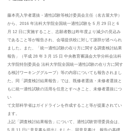
藤本亮入学者選抜・適性試験等検討委員会主任（名古屋大学）
から、2016 年法科大学院全国統一適性試験を 5 月 29 日と 6
月 12 日に実施すること、志願者数は昨年度より減少の見込み
であること等が報告され、会場提供校に対して謝辞が述べられ
ました。また、「統一適性試験の在り方に関する調査検討結果
報告」（平成 28 年 3 月 15 日 中央教育審議会大学分科会法科
大学院特別委員会 法科大学院全国統一適性試験の在り方に関す
る検討ワーキンググループ）等の内容についても報告されまし
た。同「調査検討結果報告」では、既修者選抜・未修者選抜と
もに統一適性試験の活用を任意とすべきこと、未修者選抜につ
い
て文部科学省はガイドラインを作成すること等が提案されてい
ます。
上記「調査検討結果報告」について、適性試験管理委員会は、
5 月 11 日に意見書を提出しました。同意見書は、報告の基礎