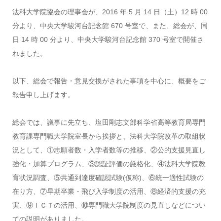
法科大学院協会の理事会が、2016 年 5 月 14 日（土）12 時 00
分より、中央大学駿河台記念館 670 号室で、また、総会が、同
日 14 時 00 分より、中央大学駿河台記念館 370 号室で開催さ
れました。
以下、総会で報告・意見交換がされた事項を中心に、概要をご
報告申し上げます。
総会では、議事に先立ち、塩田剛志文部科学省高等教育局専門
教育課専門職大学院室長から挨拶と、法科大学院改革の取組状
況として、①志願者数・入学者数等の推移、②公的支援見直し
強化・加算プログラム、③認証評価の厳格化、④法科大学院教
育状況調査、⑤共通到達度確認試験(仮称)、⑥統一適性試験の
在り方、⑦早期卒業・飛び入学制度の活用、⑧経済的支援の充
実、⑨ＩＣＴの活用、⑩専門職大学院制度の見直しなどについ
ての説明がありました。