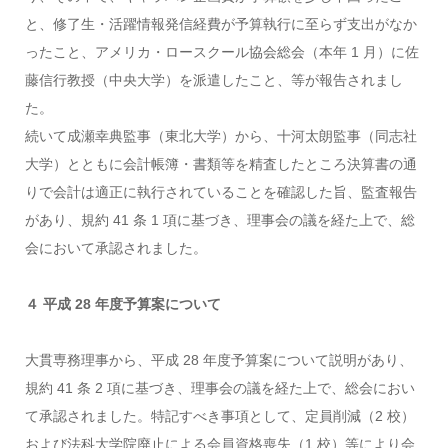
と、修了生・活躍情報発信経費が予算執行に至らず支出がなか
ったこと、アメリカ・ロースクール協会総会（本年 1 月）に佐
藤信行教授（中央大学）を派遣したこと、等が報告されまし
た。
続いて成瀬幸典監事（東北大学）から、十河太朗監事（同志社
大学）とともに会計帳簿・書類等を精査したところ決算書の通
りで会計は適正に執行されていることを確認した旨、監査報告
があり、規約 41 条 1 項に基づき、理事会の議を経た上で、総
会において承認されました。
４ 平成 28 年度予算案について
大貫専務理事から、平成 28 年度予算案について説明があり、
規約 41 条 2 項に基づき、理事会の議を経た上で、総会におい
て承認されました。特記すべき事項として、定員削減（2 校）
および法科大学院廃止による会員資格喪失（1 校）等により会