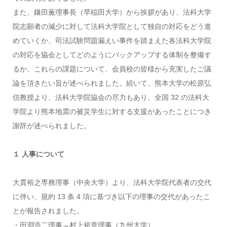
また、鎌田薫理事長（早稲田大学）から挨拶があり、法科大学
院志願者の減少に対して法科大学院として独自の対応をどう進
めていくか、司法試験問題漏えい事件を踏まえた各法科大学院
の対応を協会としてどのようにバックアップする体制を整備す
るか、これらの課題について、会員校の皆様から充実したご議
論を頂きたい旨が述べられました。続いて、熊本大学の松原弘
信教授より、法科大学院協会の尽力もあり、全国 32 の法科大
学院より熊本地震の被災学生に対する支援があったことにつき
謝辞が述べられました。
１ 人事について
大貫裕之専務理事（中央大学）より、法科大学院代表者の交代
に伴い、規約 13 条 4 項に基づき以下の理事の交代があったこ
とが報告されました。
・田淵浩二理事→村上裕章理事（九州大学）