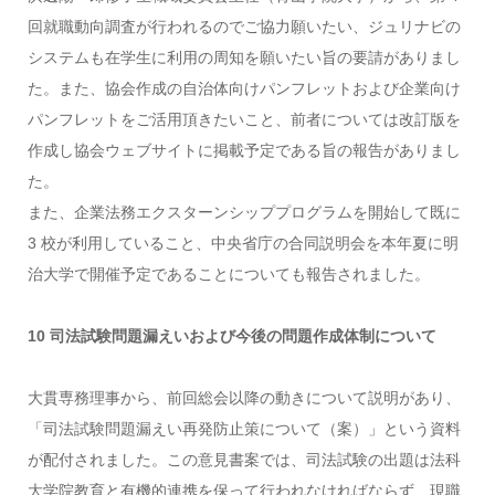
回就職動向調査が行われるのでご協力願いたい、ジュリナビの
システムも在学生に利用の周知を願いたい旨の要請がありまし
た。また、協会作成の自治体向けパンフレットおよび企業向け
パンフレットをご活用頂きたいこと、前者については改訂版を
作成し協会ウェブサイトに掲載予定である旨の報告がありまし
た。
また、企業法務エクスターンシッププログラムを開始して既に
3 校が利用していること、中央省庁の合同説明会を本年夏に明
治大学で開催予定であることについても報告されました。
10 司法試験問題漏えいおよび今後の問題作成体制について
大貫専務理事から、前回総会以降の動きについて説明があり、
「司法試験問題漏えい再発防止策について（案）」という資料
が配付されました。この意見書案では、司法試験の出題は法科
大学院教育と有機的連携を保って行われなければならず、現職