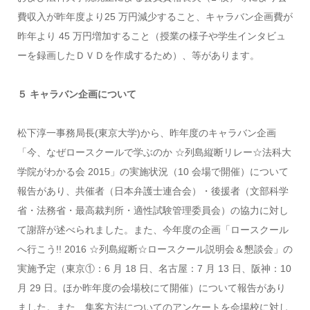
費収入が昨年度より25 万円減少すること、キャラバン企画費が
昨年より 45 万円増加すること（授業の様子や学生インタビュ
ーを録画したＤＶＤを作成するため）、等があります。
５ キャラバン企画について
松下淳一事務局長(東京大学)から、昨年度のキャラバン企画
「今、なぜロースクールで学ぶのか ☆列島縦断リレー☆法科大
学院がわかる会 2015」の実施状況（10 会場で開催）について
報告があり、共催者（日本弁護士連合会）・後援者（文部科学
省・法務省・最高裁判所・適性試験管理委員会）の協力に対し
て謝辞が述べられました。また、今年度の企画「ロースクール
へ行こう!! 2016 ☆列島縦断☆ロースクール説明会＆懇談会」の
実施予定（東京①：6 月 18 日、名古屋：7 月 13 日、阪神：10
月 29 日。ほか昨年度の会場校にて開催）について報告があり
ました。また、集客方法についてのアンケートを会場校に対し