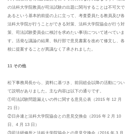
の法科大学院教員が司法試験の出題に関与することは不可欠で
あるという基本的前提の上に立って、考査委員たる教員及び各
法科大学院が行うことができる対策、法科大学院協会が行う対
策、司法試験委員会に検討を求めたい事項について述べていま
す。活発な議論の結果、執行部で意見書案を改めて修文し、各
校に提案することが異議なく了承されました。
11 その他
松下事務局長から、資料に基づき、前回総会以降の活動につい
て説明がありました。主な内容は以下の通りです。
①司法試験問題漏えいの件に関する意見公表（2015 年 12 月
21 日）
②日弁連と法科大学院協会との意見交換会（2016 年 2 月 10
日、4 月 13 日）
③司法研修所と法科大学院協会との意見交換会（2016 年 3 月