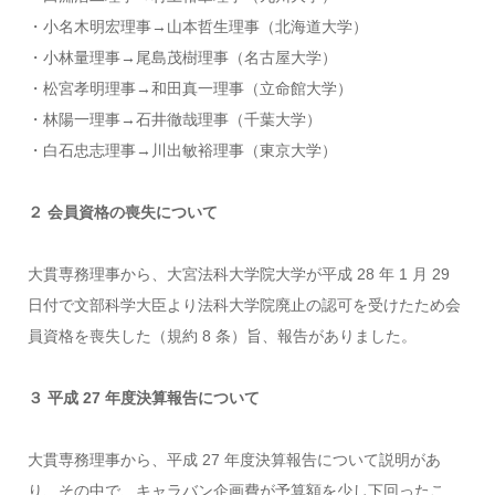
・小名木明宏理事→山本哲生理事（北海道大学）
・小林量理事→尾島茂樹理事（名古屋大学）
・松宮孝明理事→和田真一理事（立命館大学）
・林陽一理事→石井徹哉理事（千葉大学）
・白石忠志理事→川出敏裕理事（東京大学）
２ 会員資格の喪失について
大貫専務理事から、大宮法科大学院大学が平成 28 年 1 月 29
日付で文部科学大臣より法科大学院廃止の認可を受けたため会
員資格を喪失した（規約 8 条）旨、報告がありました。
３ 平成 27 年度決算報告について
大貫専務理事から、平成 27 年度決算報告について説明があ
り、その中で、キャラバン企画費が予算額を少し下回ったこ