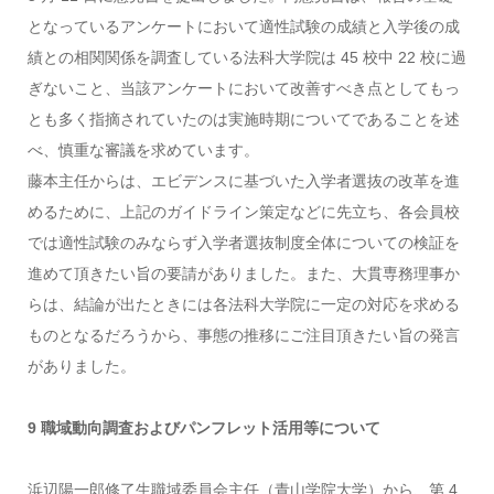
となっているアンケートにおいて適性試験の成績と入学後の成
績との相関関係を調査している法科大学院は 45 校中 22 校に過
ぎないこと、当該アンケートにおいて改善すべき点としてもっ
とも多く指摘されていたのは実施時期についてであることを述
べ、慎重な審議を求めています。
藤本主任からは、エビデンスに基づいた入学者選抜の改革を進
めるために、上記のガイドライン策定などに先立ち、各会員校
では適性試験のみならず入学者選抜制度全体についての検証を
進めて頂きたい旨の要請がありました。また、大貫専務理事か
らは、結論が出たときには各法科大学院に一定の対応を求める
ものとなるだろうから、事態の推移にご注目頂きたい旨の発言
がありました。
9 職域動向調査およびパンフレット活用等について
浜辺陽一郎修了生職域委員会主任（青山学院大学）から、第 4