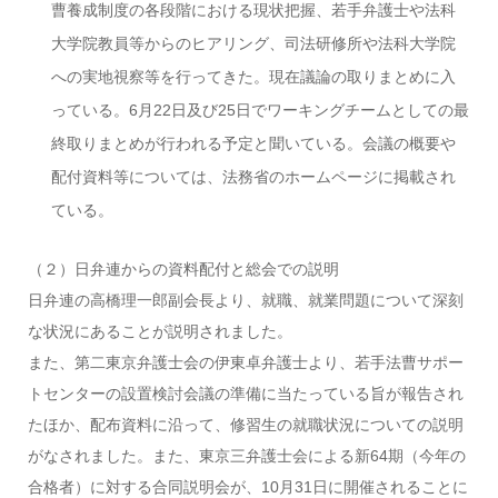
曹養成制度の各段階における現状把握、若手弁護士や法科
大学院教員等からのヒアリング、司法研修所や法科大学院
への実地視察等を行ってきた。現在議論の取りまとめに入
っている。6月22日及び25日でワーキングチームとしての最
終取りまとめが行われる予定と聞いている。会議の概要や
配付資料等については、法務省のホームページに掲載され
ている。
（２）日弁連からの資料配付と総会での説明
日弁連の高橋理一郎副会長より、就職、就業問題について深刻
な状況にあることが説明されました。
また、第二東京弁護士会の伊東卓弁護士より、若手法曹サポー
トセンターの設置検討会議の準備に当たっている旨が報告され
たほか、配布資料に沿って、修習生の就職状況についての説明
がなされました。また、東京三弁護士会による新64期（今年の
合格者）に対する合同説明会が、10月31日に開催されることに