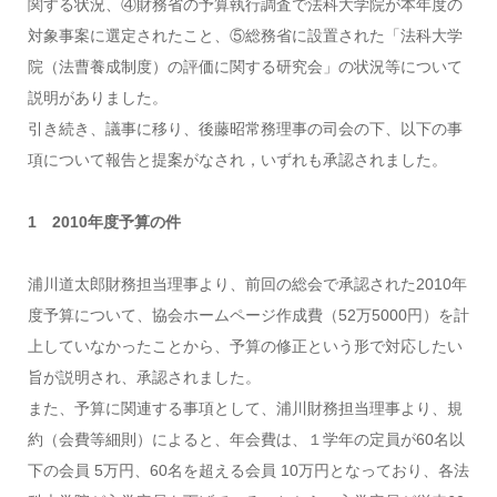
関する状況、④財務省の予算執行調査で法科大学院が本年度の
対象事案に選定されたこと、⑤総務省に設置された「法科大学
院（法曹養成制度）の評価に関する研究会」の状況等について
説明がありました。
引き続き、議事に移り、後藤昭常務理事の司会の下、以下の事
項について報告と提案がなされ，いずれも承認されました。
1 2010年度予算の件
浦川道太郎財務担当理事より、前回の総会で承認された2010年
度予算について、協会ホームページ作成費（52万5000円）を計
上していなかったことから、予算の修正という形で対応したい
旨が説明され、承認されました。
また、予算に関連する事項として、浦川財務担当理事より、規
約（会費等細則）によると、年会費は、１学年の定員が60名以
下の会員 5万円、60名を超える会員 10万円となっており、各法