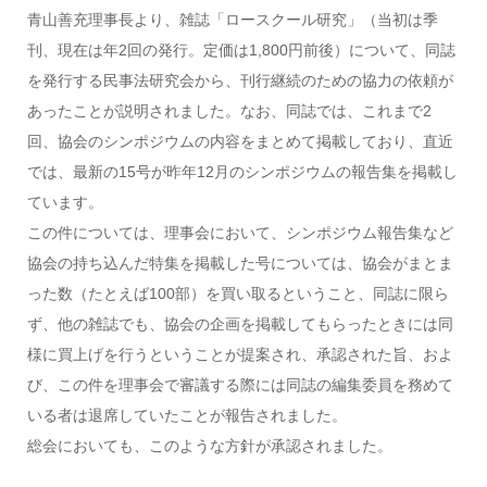
青山善充理事長より、雑誌「ロースクール研究」（当初は季
刊、現在は年2回の発行。定価は1,800円前後）について、同誌
を発行する民事法研究会から、刊行継続のための協力の依頼が
あったことが説明されました。なお、同誌では、これまで2
回、協会のシンポジウムの内容をまとめて掲載しており、直近
では、最新の15号が昨年12月のシンポジウムの報告集を掲載し
ています。
この件については、理事会において、シンポジウム報告集など
協会の持ち込んだ特集を掲載した号については、協会がまとま
った数（たとえば100部）を買い取るということ、同誌に限ら
ず、他の雑誌でも、協会の企画を掲載してもらったときには同
様に買上げを行うということが提案され、承認された旨、およ
び、この件を理事会で審議する際には同誌の編集委員を務めて
いる者は退席していたことが報告されました。
総会においても、このような方針が承認されました。