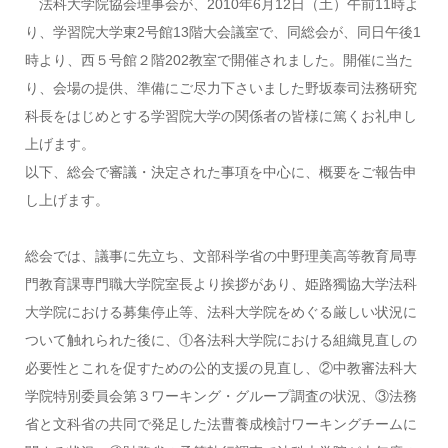
法科大学院協会理事会が、2010年6月12日（土）午前11時よ
り、学習院大学東2号館13階大会議室で、同総会が、同日午後1
時より、西５号館２階202教室で開催されました。開催に当た
り、会場の提供、準備にご尽力下さいました野坂泰司法務研究
科長をはじめとする学習院大学の関係者の皆様に篤くお礼申し
上げます。
以下、総会で審議・決定された事項を中心に、概要をご報告申
し上げます。
総会では、議事に先立ち、文部科学省の中野理美高等教育局専
門教育課専門職大学院室長より挨拶があり、姫路獨協大学法科
大学院における募集停止等、法科大学院をめぐる厳しい状況に
ついて触れられた後に、①各法科大学院における組織見直しの
必要性とこれを促すための公的支援の見直し、②中教審法科大
学院特別委員会第３ワーキング・グループ調査の状況、③法務
省と文科省の共同で発足した法曹養成検討ワーキングチームに