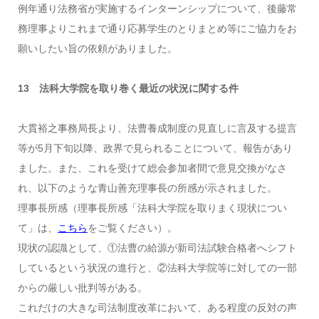
例年通り法務省が実施するインターンシップについて、後藤常
務理事よりこれまで通り応募学生のとりまとめ等にご協力をお
願いしたい旨の依頼がありました。
13 法科大学院を取り巻く最近の状況に関する件
大貫裕之事務局長より、法曹養成制度の見直しに言及する提言
等が5月下旬以降、政界で見られることについて、報告があり
ました。また、これを受けて総会参加者間で意見交換がなさ
れ、以下のような青山善充理事長の所感が示されました。
理事長所感（理事長所感「法科大学院を取りまく現状につい
て」は、
こちら
をご覧ください）。
現状の認識として、①法曹の給源が新司法試験合格者へシフト
しているという状況の進行と、②法科大学院等に対しての一部
からの厳しい批判等がある。
これだけの大きな司法制度改革において、ある程度の反対の声