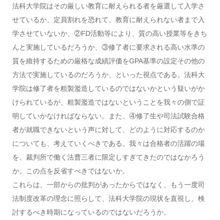
法科大学院はその厳しい教育に耐えられる者を厳選して入学さ
せているか、定員割れを恐れて、教育に耐えられない者まで入
学させていないか、②FD活動等により、質の高い授業等をきち
んと実施しているだろうか、③修了者に要求される高い水準の
質を維持するための厳格な成績評価をGPA基準の設定その他の
方法で実施しているのだろうか、といった視点である。法科大
学院は修了者を粗製濫造しているのではないかという疑いがか
けられているが、粗製濫造ではないということを我々の側で証
明していかなければならない。また、④修了生や司法試験合格
者が就職できないという声に対して、どのように対応するのか
についても、考えていくべきである。我々は合格者の活躍の場
を、裁判所で働く法曹三者に限定しすぎてきたのではなかろう
か。この点を反省すべきではないか。
これらは、一部からの批判があったからではなく、もう一度司
法制度改革の理念に照らして、法科大学院の現状を直視し、検
討するべき時期になっているのではないだろうか。