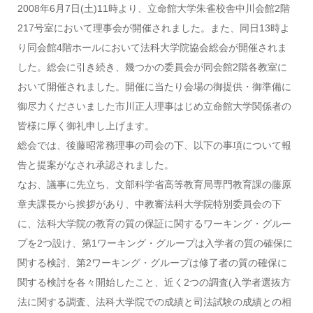
2008年6月7日(土)11時より、立命館大学朱雀校舎中川会館2階
217号室において理事会が開催されました。また、同日13時よ
り同会館4階ホールにおいて法科大学院協会総会が開催されま
した。総会に引き続き、幾つかの委員会が同会館2階各教室に
おいて開催されました。開催に当たり会場の御提供・御準備に
御尽力くださいました市川正人理事はじめ立命館大学関係者の
皆様に厚く御礼申し上げます。
総会では、後藤昭常務理事の司会の下、以下の事項について報
告と提案がなされ承認されました。
なお、議事に先立ち、文部科学省高等教育局専門教育課の藤原
章夫課長から挨拶があり、中教審法科大学院特別委員会の下
に、法科大学院の教育の質の保証に関するワーキング・グルー
プを2つ設け、第1ワーキング・グループは入学者の質の確保に
関する検討、第2ワーキング・グループは修了者の質の確保に
関する検討を各々開始したこと、近く2つの調査(入学者選抜方
法に関する調査、法科大学院での成績と司法試験の成績との相