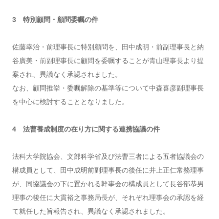
3 特別顧問・顧問委嘱の件
佐藤幸治・前理事長に特別顧問を、田中成明・前副理事長と納
谷廣美・前副理事長に顧問を委嘱することが青山理事長より提
案され、異議なく承認されました。
なお、顧問推挙・委嘱解除の基準等について中森喜彦副理事長
を中心に検討することとなりました。
4 法曹養成制度の在り方に関する連携協議の件
法科大学院協会、文部科学省及び法曹三者による五者協議会の
構成員として、田中成明前副理事長の後任に井上正仁常務理事
が、同協議会の下に置かれる幹事会の構成員として長谷部恭男
理事の後任に大貫裕之事務局長が、それぞれ理事会の承認を経
て就任した旨報告され、異議なく承認されました。