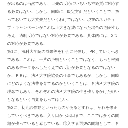
が出るのは当然であり、目先の反応にいちいち神経質に対応す
る必要はない。しかし、同時に、既定方針だということで、放
っておいても大丈夫だというわけではない。現在のネガティ
ブ・キャンペーンがこれ以上大きな波になった場合の危険性も
考え、過剰反応ではない対応が必要である。具体的には、2つ
の対応が必要である。
第1に、法科大学院の成果等を社会に発信し、PRしていくべき
である。これは、一片の声明ということではなく、もっと根拠
のあるデータを示したうえでの反証が必要となるのではない
か。ＰＲは、法科大学院協会の仕事でもあるが、しかし、同時
にどのような法曹を育てるのかということは、各法科大学院の
理念でもあり、それぞれの法科大学院の生き残りをかけた戦い
となるという自覚をもってほしい。
第2に、初期誤作動といったものがあるとすれば、それを修正
していくべきである。入り口から出口まで、ここでは多くの問
題が残っていると感じている。①入学者選抜の問題として、各