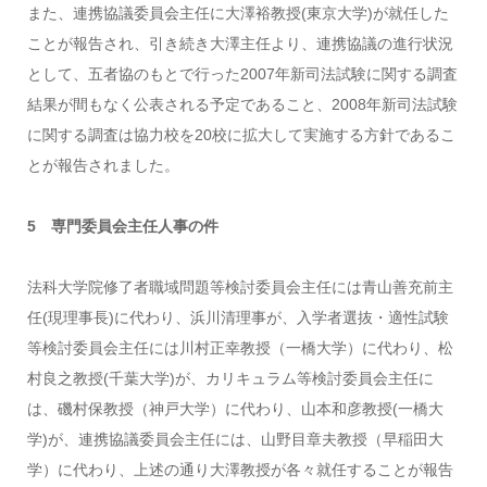
また、連携協議委員会主任に大澤裕教授(東京大学)が就任した
ことが報告され、引き続き大澤主任より、連携協議の進行状況
として、五者協のもとで行った2007年新司法試験に関する調査
結果が間もなく公表される予定であること、2008年新司法試験
に関する調査は協力校を20校に拡大して実施する方針であるこ
とが報告されました。
5 専門委員会主任人事の件
法科大学院修了者職域問題等検討委員会主任には青山善充前主
任(現理事長)に代わり、浜川清理事が、入学者選抜・適性試験
等検討委員会主任には川村正幸教授（一橋大学）に代わり、松
村良之教授(千葉大学)が、カリキュラム等検討委員会主任に
は、磯村保教授（神戸大学）に代わり、山本和彦教授(一橋大
学)が、連携協議委員会主任には、山野目章夫教授（早稲田大
学）に代わり、上述の通り大澤教授が各々就任することが報告