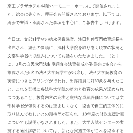
京王プラザホテル44階ハーモニー・ホールにて開催されまし
た。総会に先立ち、理事会も開催されております。以下では、
総会で審議・承認された事項を中心に、ご報告申し上げます。
当日は、文部科学省の徳永保審議官、浅田和伸専門教育課長も
出席され、総会の冒頭に、法科大学院を取り巻く現在の状況と
文部科学省の取組みについてお話をいただきました。（とく
に、3月の自民党司法制度調査会法曹養成小委員会に協会から
推薦された5名の法科大学院学生が出席し、法科大学院教育の
実情につきヒアリングが行われ、出席議員に好印象を与えたこ
と、これを契機に各法科大学院の努力と教育の成果が認められ
つつあること、教育内容の充実と厳格な成績評価については文
部科学省が強制するのは望ましくなく、協会で自主的主体的に
取り組んで欲しいとの期待等が語られ、18年度の財政支援計画
についても説明がなされました。また、大学入試センターの実
施する適性試験については、新たな実施主体がこれを継承する