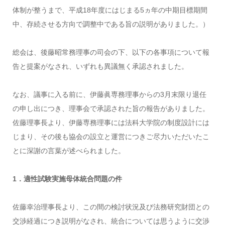
体制が整うまで、平成18年度にはじまる5ヵ年の中期目標期間
中、存続させる方向で調整中である旨の説明がありました。）
総会は、後藤昭常務理事の司会の下、以下の各事項について報
告と提案がなされ、いずれも異議無く承認されました。
なお、議事に入る前に、伊藤眞専務理事からの3月末限り退任
の申し出につき、理事会で承認された旨の報告がありました。
佐藤理事長より、伊藤専務理事には法科大学院の制度設計には
じまり、その後も協会の設立と運営につきご尽力いただいたこ
とに深謝の言葉が述べられました。
1．適性試験実施母体統合問題の件
佐藤幸治理事長より、この間の検討状況及び法務研究財団との
交渉経過につき説明がなされ、統合については思うように交渉