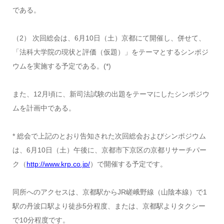
である。
（2） 次回総会は、6月10日（土）京都にて開催し、併せて、
「法科大学院の現状と評価（仮題）」をテーマとするシンポジ
ウムを実施する予定である。(*)
また、12月頃に、新司法試験の出題をテーマにしたシンポジウ
ムを計画中である。
* 総会で上記のとおり告知された次回総会およびシンポジウム
は、6月10日（土）午後に、京都市下京区の京都リサーチパー
ク（
http://www.krp.co.jp/
）で開催する予定です。
同所へのアクセスは、京都駅からJR嵯峨野線（山陰本線）で1
駅の丹波口駅より徒歩5分程度、または、京都駅よりタクシー
で10分程度です。