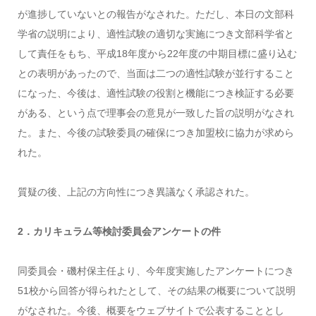
が進捗していないとの報告がなされた。ただし、本日の文部科
学省の説明により、適性試験の適切な実施につき文部科学省と
して責任をもち、平成18年度から22年度の中期目標に盛り込む
との表明があったので、当面は二つの適性試験が並行すること
になった、今後は、適性試験の役割と機能につき検証する必要
がある、という点で理事会の意見が一致した旨の説明がなされ
た。また、今後の試験委員の確保につき加盟校に協力が求めら
れた。
質疑の後、上記の方向性につき異議なく承認された。
2．カリキュラム等検討委員会アンケートの件
同委員会・磯村保主任より、今年度実施したアンケートにつき
51校から回答が得られたとして、その結果の概要について説明
がなされた。今後、概要をウェブサイトで公表することとし