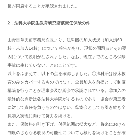
長が同席することが承認されました。
2．法科大学院生教育研究賠償責任保険の件
山野目章夫前事務局次長より、法科賠の加入状況（加入済60
校・未加入14校）について報告があり、現状の問題点とその要
因について説明がなされました。なお、現在までのところ保険
事故は生じていない、とのことです。
以上をふまえて、以下の点を確認しました。①法科賠は臨床教
育のみをカバーするものではなく、全員加入を前提として制度
構築を行うことが理事会及び総会で承認されている。②加入の
最終的な判断は各法科大学院がするものであり、協会が第三者
に対して責任を負うものではない。③協会としても引き続き全
員加入実現に向けて努力を続ける。
また、保険料の引き下げ、付保範囲の拡大など、将来における
制度のさらなる改良の可能性についても検討を続けることが確