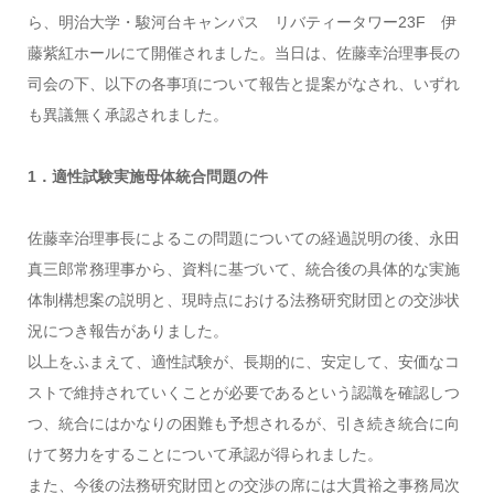
ら、明治大学・駿河台キャンパス リバティータワー23F 伊
藤紫紅ホールにて開催されました。当日は、佐藤幸治理事長の
司会の下、以下の各事項について報告と提案がなされ、いずれ
も異議無く承認されました。
1．適性試験実施母体統合問題の件
佐藤幸治理事長によるこの問題についての経過説明の後、永田
真三郎常務理事から、資料に基づいて、統合後の具体的な実施
体制構想案の説明と、現時点における法務研究財団との交渉状
況につき報告がありました。
以上をふまえて、適性試験が、長期的に、安定して、安価なコ
ストで維持されていくことが必要であるという認識を確認しつ
つ、統合にはかなりの困難も予想されるが、引き続き統合に向
けて努力をすることについて承認が得られました。
また、今後の法務研究財団との交渉の席には大貫裕之事務局次