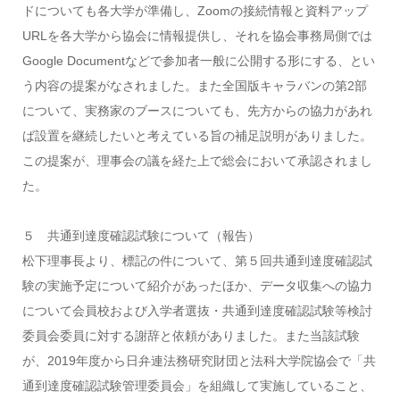
ドについても各大学が準備し、Zoomの接続情報と資料アップ
URLを各大学から協会に情報提供し、それを協会事務局側では
Google Documentなどで参加者一般に公開する形にする、とい
う内容の提案がなされました。また全国版キャラバンの第2部
について、実務家のブースについても、先方からの協力があれ
ば設置を継続したいと考えている旨の補足説明がありました。
この提案が、理事会の議を経た上で総会において承認されまし
た。
５ 共通到達度確認試験について（報告）
松下理事長より、標記の件について、第５回共通到達度確認試
験の実施予定について紹介があったほか、データ収集への協力
について会員校および入学者選抜・共通到達度確認試験等検討
委員会委員に対する謝辞と依頼がありました。また当該試験
が、2019年度から日弁連法務研究財団と法科大学院協会で「共
通到達度確認試験管理委員会」を組織して実施していること、