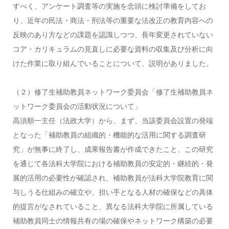
すべく、アンケート調査等の実施を念頭に検討準備をしてお
り、近年の民法・商法・刑法等の重要な法改正の教育内容への
反映のあり方などの課題を認識しつつ、長年変更されていない
コア・カリキュラムの見直しに必要な資料の収集及び分析に向
けた作業に取り組んでいることについて、説明がありました。
（２）修了生補助教員ネットワーク委員会「修了生補助教員ネ
ットワーク委員会の活動状況について」
高須順一主任（法政大学）から、まず、当該委員会設置の発端
となった「補助教員の組織的・機能的な活用に関する調査研
究」が無事に終了し、成果報告書が作成できたこと、この研究
を通じて各法科大学院における補助教員の安定的・継続的・発
展的活用の必要性が確認され、補助教員が法科大学院教育に関
与しうる仕組みの確立や、担い手となる人材の確保などの具体
的提言がなされていること、異なる法科大学院に所属している
補助教員同士の情報共有の場の確保やネットワーク構築の必要