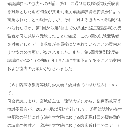
確認試験への協力への謝辞、第1回共通到達度確認試験受験者
を対象とした追跡調査が共通到達度確認試験管理委員会により
実施されたことの報告および、それに対する協力への謝辞が述
べられたほか、第1回から第3回までの共通到達度確認試験の受
験者が司法試験を受験したことの確認、この3回の試験受験者
を対象としたデータ収集が会員校になされていることの案内お
よび協力のお願いがなされました。また、第5回共通到達度確
認試験が2024（令和6）年1月7日に実施予定であることの案内
および協力のお願いがなされました。
（６）臨床系教育等検討委員会「委員会での取り組みについ
て」
司会代読により、宮城哲主任（琉球大学）から、臨床系教育等
検討委員会が、2023年度の活動方針として、①司法試験の在学
中受験の開始に伴う法科大学院における臨床系科目の履修動向
の調査の検討と、②法科大学院における臨床系科目のコア・カ