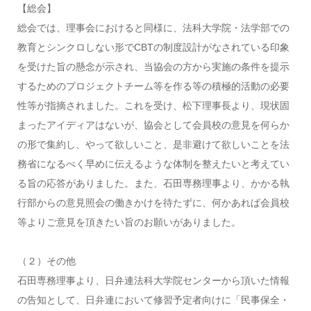
【総会】
総会では、理事会におけると同様に、法科大学院・法学部での
教育とシンクロしない形でCBTの制度設計がなされている印象
を受けた旨の懸念が示され、当協会の方から実施の条件を提示
するためのプロジェクトチーム等を作る等の積極的活動の必要
性等が指摘されました。これを受け、松下理事長より、現状固
まったアイディアはないが、協会として会員校の意見を何らか
の形で集約し、やって欲しいこと、是非避けて欲しいことを法
務省になるべく早めに伝えるような体制を整えたいと考えてい
る旨の応答がありました。また、石田専務理事より、かかる執
行部からの意見照会の働きかけを待たずに、何かあれば会員校
等よりご意見を頂きたい旨のお願いがありました。
（２）その他
石田専務理事より、日弁連法科大学院センターから頂いた情報
の告知として、日弁連において修習予定者向けに「民事保全・