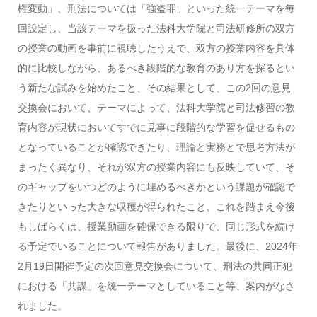
権変動」、刑法については「強盗罪」といった統一テーマを毎
回設定し、当該テーマを扱った法科大学院と司法研修所の双方
の授業の動画を事前に視聴したうえで、双方の授業内容を具体
的に比較しながら、あるべき段階的な教育のあり方を探るとい
う新たな試みを始めたこと、その結果として、この2回の意見
交換会において、テーマによって、法科大学院と司法修習の教
育内容が現状においてすでに見事に段階的な学習を促せるもの
となっていることが確認できたり、理論と実務とで思考方法が
まったく異なり、それが双方の授業内容にも反映していて、そ
のギャップをいつどのように埋めるべきかという課題が確認で
きたりといった大きな収穫が得られたこと、これを踏まえ今後
もしばらくは、授業動画を確保できる限りで、同じ形式を続け
る予定でいることについて報告がありました。最後に、2024年
2月19日開催予定の次回意見交換会について、刑法の共同正犯
における「共謀」を統一テーマとしていること等、案内がなさ
れました。