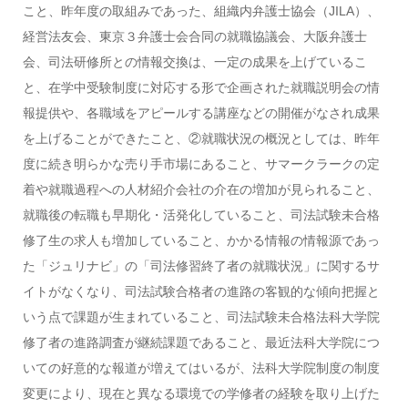
こと、昨年度の取組みであった、組織内弁護士協会（JILA）、
経営法友会、東京３弁護士会合同の就職協議会、大阪弁護士
会、司法研修所との情報交換は、一定の成果を上げているこ
と、在学中受験制度に対応する形で企画された就職説明会の情
報提供や、各職域をアピールする講座などの開催がなされ成果
を上げることができたこと、②就職状況の概況としては、昨年
度に続き明らかな売り手市場にあること、サマークラークの定
着や就職過程への人材紹介会社の介在の増加が見られること、
就職後の転職も早期化・活発化していること、司法試験未合格
修了生の求人も増加していること、かかる情報の情報源であっ
た「ジュリナビ」の「司法修習終了者の就職状況」に関するサ
イトがなくなり、司法試験合格者の進路の客観的な傾向把握と
いう点で課題が生まれていること、司法試験未合格法科大学院
修了者の進路調査が継続課題であること、最近法科大学院につ
いての好意的な報道が増えてはいるが、法科大学院制度の制度
変更により、現在と異なる環境での学修者の経験を取り上げた