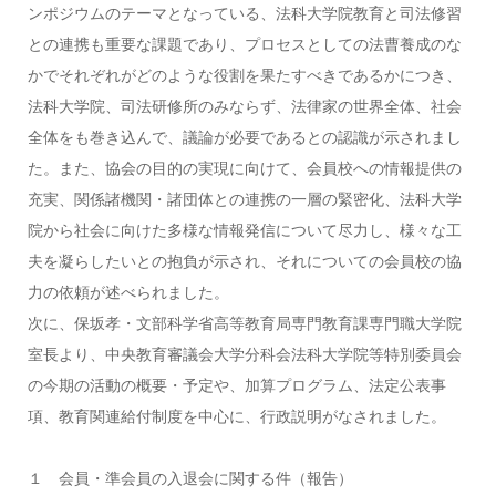
ンポジウムのテーマとなっている、法科大学院教育と司法修習
との連携も重要な課題であり、プロセスとしての法曹養成のな
かでそれぞれがどのような役割を果たすべきであるかにつき、
法科大学院、司法研修所のみならず、法律家の世界全体、社会
全体をも巻き込んで、議論が必要であるとの認識が示されまし
た。また、協会の目的の実現に向けて、会員校への情報提供の
充実、関係諸機関・諸団体との連携の一層の緊密化、法科大学
院から社会に向けた多様な情報発信について尽力し、様々な工
夫を凝らしたいとの抱負が示され、それについての会員校の協
力の依頼が述べられました。
次に、保坂孝・文部科学省高等教育局専門教育課専門職大学院
室長より、中央教育審議会大学分科会法科大学院等特別委員会
の今期の活動の概要・予定や、加算プログラム、法定公表事
項、教育関連給付制度を中心に、行政説明がなされました。
１ 会員・準会員の入退会に関する件（報告）