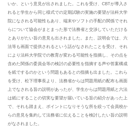
いか、という意見が出されました。これを受け、CBTが導入さ
れると学生から同じ様式での定期試験の実施の要望が法科大学
院になされる可能性もあり、端末やソフトの手配の関係でそれ
らについて協会がまとまった形で法務省と交渉していただける
とありがたい旨の意見も出されました。また、説明会では、六
法等も画面で提供されるという話がなされたことを受け、それ
により法科大学院での教育が変わる可能性を指摘し、その点を
含めた関係の委員会等の検討の必要性を指摘する声や答案構成
を紙でするのかという問題もあるとの指摘も出ました。これら
を受け、松下理事長より、法務省からは問題用紙の配布も画面
上でなされる旨の説明があったが、学生からは問題用紙と六法
は紙にすることの切実な要望が届いている旨の紹介があった上
で、それも踏まえ、ポイントになりそうな所を絞って会員校か
らの意見を集約して法務省に伝えることを検討したい旨の説明
がなされました。