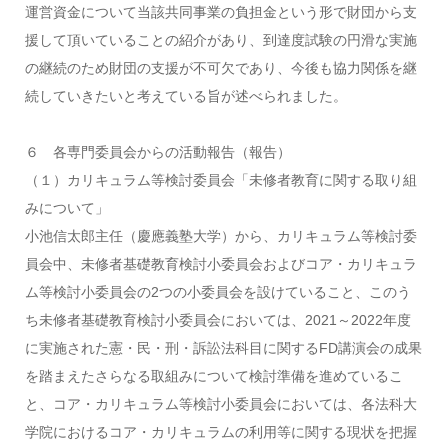
運営資金について当該共同事業の負担金という形で財団から支
援して頂いていることの紹介があり、到達度試験の円滑な実施
の継続のため財団の支援が不可欠であり、今後も協力関係を継
続していきたいと考えている旨が述べられました。
６ 各専門委員会からの活動報告（報告）
（１）カリキュラム等検討委員会「未修者教育に関する取り組
みについて」
小池信太郎主任（慶應義塾大学）から、カリキュラム等検討委
員会中、未修者基礎教育検討小委員会およびコア・カリキュラ
ム等検討小委員会の2つの小委員会を設けていること、このう
ち未修者基礎教育検討小委員会においては、2021～2022年度
に実施された憲・民・刑・訴訟法科目に関するFD講演会の成果
を踏まえたさらなる取組みについて検討準備を進めているこ
と、コア・カリキュラム等検討小委員会においては、各法科大
学院におけるコア・カリキュラムの利用等に関する現状を把握