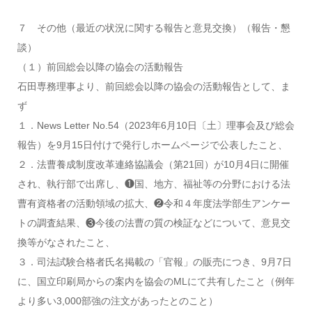
７ その他（最近の状況に関する報告と意見交換）（報告・懇
談）
（１）前回総会以降の協会の活動報告
石田専務理事より、前回総会以降の協会の活動報告として、ま
ず
１．News Letter No.54（2023年6月10日〔土〕理事会及び総会
報告）を9月15日付けで発行しホームページで公表したこと、
２．法曹養成制度改革連絡協議会（第21回）が10月4日に開催
され、執行部で出席し、❶国、地方、福祉等の分野における法
曹有資格者の活動領域の拡大、❷令和４年度法学部生アンケー
トの調査結果、❸今後の法曹の質の検証などについて、意見交
換等がなされたこと、
３．司法試験合格者氏名掲載の「官報」の販売につき、9月7日
に、国立印刷局からの案内を協会のMLにて共有したこと（例年
より多い3,000部強の注文があったとのこと）