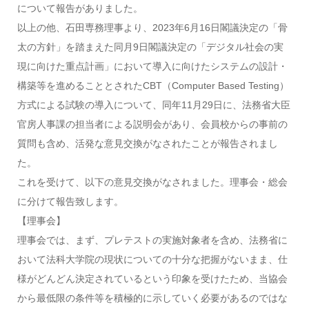
について報告がありました。
以上の他、石田専務理事より、2023年6月16日閣議決定の「骨
太の方針」を踏まえた同月9日閣議決定の「デジタル社会の実
現に向けた重点計画」において導入に向けたシステムの設計・
構築等を進めることとされたCBT（Computer Based Testing）
方式による試験の導入について、同年11月29日に、法務省大臣
官房人事課の担当者による説明会があり、会員校からの事前の
質問も含め、活発な意見交換がなされたことが報告されまし
た。
これを受けて、以下の意見交換がなされました。理事会・総会
に分けて報告致します。
【理事会】
理事会では、まず、プレテストの実施対象者を含め、法務省に
おいて法科大学院の現状についての十分な把握がないまま、仕
様がどんどん決定されているという印象を受けたため、当協会
から最低限の条件等を積極的に示していく必要があるのではな