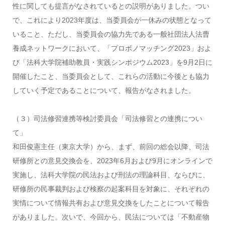
性に関しても提言がなされているとの説明がありました。つい
で、これにより2023年度は、当委員会が一休みの状態となって
いること、ただし、当委員会の協力先である一般社団法人法曹
養成ネットワークにおいて、「プロボノマッチング2023」およ
び「法科大学院補助教員・実践シンポジウム2023」を9月2日に
開催したこと、当委員会として、これらの活動に今後とも協力
していく予定であることについて、報告がなされました。
（３）司法修習連携等検討委員会「司法修習との連携につい
て」
和田俊憲主任（東京大学）から、まず、前回の総会以降、司法
研修所との意見交換会を、2023年6月および9月にオンラインで
実施し、法科大学院の民法および刑法の理論科目、ならびに、
研修所の民事裁判および検察の起案科目を対象に、それぞれの
実情について情報共有および意見交換をしたことについて報告
がありました。次いで、今回から、民法については「不動産物