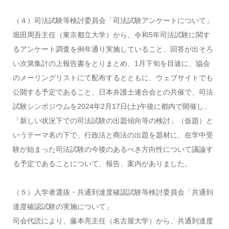
（４）司法試験等検討委員会「司法試験アンケートについて」
堀田周吾主任（東京都立大学）から、令和5年司法試験に関す
るアンケート調査を例年通り実施していること、回答が出そろ
い次第集計の上報告書をとりまとめ、1月下旬を目途に、協会
のメーリングリストにて配布するとともに、ウェブサイトでも
公開する予定であること、日本弁護士連合会との共催で、司法
試験シンポジウムを2024年2月17日(土)午後に都内で開催し、
「新しい状況下での司法試験の出題傾向等の検討」（仮題）と
いうテーマ名の下で、行政法と商法の出題を題材に、在学中受
験が始まった司法試験の今後のあるべき方向性について議論す
る予定であることについて、報告、案内がありました。
（５）入学者選抜・共通到達度確認試験等検討委員会「共通到
達度確認試験の実施について」
司会代読により、藤本亮主任（名古屋大学）から、共通到達度