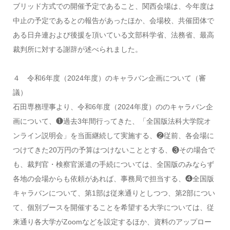
ブリッド方式での開催予定であること、関西会場は、今年度は
中止の予定であるとの報告があったほか、会場校、共催団体で
ある日弁連および後援を頂いている文部科学省、法務省、最高
裁判所に対する謝辞が述べられました。
４ 令和6年度（2024年度）のキャラバン企画について（審
議）
石田専務理事より、令和6年度（2024年度）ののキャラバン企
画について、❶過去3年間行ってきた、「全国版法科大学院オ
ンライン説明会」を当面継続して実施する、❷従前、各会場に
つけてきた20万円の予算はつけないこととする、❸その場合で
も、裁判官・検察官派遣の手続については、全国版のみならず
各地の会場からも依頼があれば、事務局で担当する、❹全国版
キャラバンについて、第1部は従来通りとしつつ、第2部につい
て、個別ブースを開催することを希望する大学については、従
来通り各大学がZoomなどを設定するほか、資料のアップロー