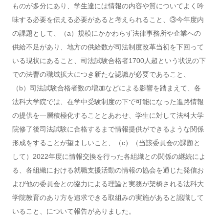
ものが多分にあり、学生達には情報の内容や質についてよく吟
味する必要を伝える必要があると考えられること、③今年度内
の課題として、（a）規模にかかわらず法律事務所や企業への
供給不足があり、地方の供給数が司法制度改革当初を下回って
いる現状にあること、司法試験合格者1700人超という状況の下
での法曹の職域拡大につき新たな認識が必要であること、
（b）司法試験合格者数の増加などによる影響を踏まえて、各
法科大学院では、在学中受験制度の下で可能になった進路情報
の提供を一層積極化することとあわせ、学生に対して法科大学
院修了後司法試験に合格するまで情報提供ができるような関係
形成をすることが望ましいこと、（c）（当該委員会の課題と
して）2022年度に情報交換を行った各組織との関係の継続によ
る、各組織における就職支援活動の情報の協会を通じた発信お
よび他の委員会との協力による理論と実務が架橋される法科大
学院教育のあり方を追求できる取組みの実施があると認識して
いること、について報告がありました。