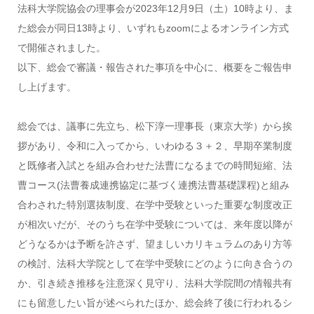
法科大学院協会の理事会が2023年12月9日（土）10時より、ま
た総会が同日13時より、いずれもzoomによるオンライン方式
で開催されました。
以下、総会で審議・報告された事項を中心に、概要をご報告申
し上げます。
総会では、議事に先立ち、松下淳一理事長（東京大学）から挨
拶があり、令和に入ってから、いわゆる３＋２、早期卒業制度
と既修者入試とを組み合わせた法曹になるまでの時間短縮、法
曹コース(法曹養成連携協定に基づく連携法曹基礎課程)と組み
合わされた特別選抜制度、在学中受験といった重要な制度改正
が相次いだが、そのうち在学中受験については、来年度以降が
どうなるかは予断を許さず、望ましいカリキュラムのあり方等
の検討、法科大学院として在学中受験にどのように向き合うの
か、引き続き推移を注意深く見守り、法科大学院間の情報共有
にも留意したい旨が述べられたほか、総会終了後に行われるシ