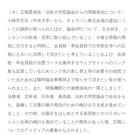
（８）広報委員会「法科大学院協会からの情報発信について」
小林学主任（中央大学）から、キャラバン東北会場の盛況につ
いての謝辞が述べられたほか、協会HPについて、引き続き、コ
ンテンツの作成・充実に取り組んでいること、今後も情報の周
知に尽力すると同時に、会員校・準会員校での学部生等への広
報にも大いに活用して頂きたいと考えていることおよび、会員
校・準会員校の法曹コースを案内するウェブサイトへのリンク
集も設置しているためリンク先の差し替え等の必要その他気づ
いた点があれば随時協会事務局まで知らせて頂きたい旨が述べ
られました。また、関係機関との連携強化の一環としまして、
法務省、文科省、日弁連、最高裁、法科大学院協会で会合をも
ち、協働して法曹の魅力発信のための検討を引き続き進めてい
ること、その他、出版社をはじめとする各団体とのコラボレー
ション企画の検討も進めていることの報告があった後、広報に
ついてのアイディアの募集がなされました。