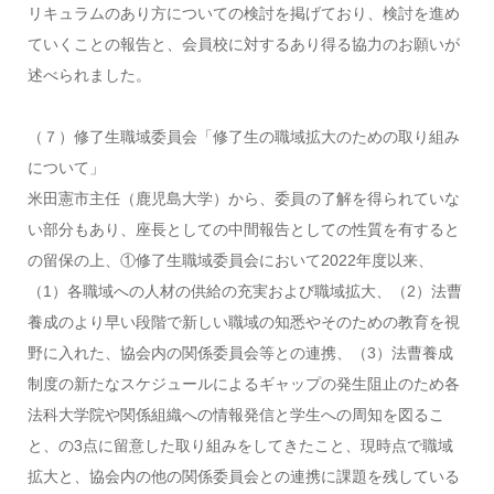
リキュラムのあり方についての検討を掲げており、検討を進め
ていくことの報告と、会員校に対するあり得る協力のお願いが
述べられました。
（７）修了生職域委員会「修了生の職域拡大のための取り組み
について」
米田憲市主任（鹿児島大学）から、委員の了解を得られていな
い部分もあり、座長としての中間報告としての性質を有すると
の留保の上、①修了生職域委員会において2022年度以来、
（1）各職域への人材の供給の充実および職域拡大、（2）法曹
養成のより早い段階で新しい職域の知悉やそのための教育を視
野に入れた、協会内の関係委員会等との連携、（3）法曹養成
制度の新たなスケジュールによるギャップの発生阻止のため各
法科大学院や関係組織への情報発信と学生への周知を図るこ
と、の3点に留意した取り組みをしてきたこと、現時点で職域
拡大と、協会内の他の関係委員会との連携に課題を残している