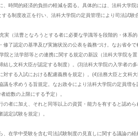
に、時間的経済的負担の軽減を図る。具体的には、法科大学院
幹とする制度改正を行い、法科大学院の定員管理により司法試験
の充実（法曹となろうとする者に必要な学識等を段階的・体系的
・修了認定の基準及び実施状況の公表を義務づけ。なお省令で
大学院と法学部等との連携に関する規定の新設（法科大学院を置
結し文科大臣が認定する制度）。(3)法科大学院の入学者の多
対する入試における配慮義務を規定）。(4)法務大臣と文科大
協議を求めうる旨規定。なお政令により法科大学院の定員増を
入学者総数の上限にする予定）。
行の者に加え、それと同等以上の資質・能力を有すると認めら
者認定試験を規定）。
ら、在学中受験を含む司法試験制度の見直しに関する議論の経