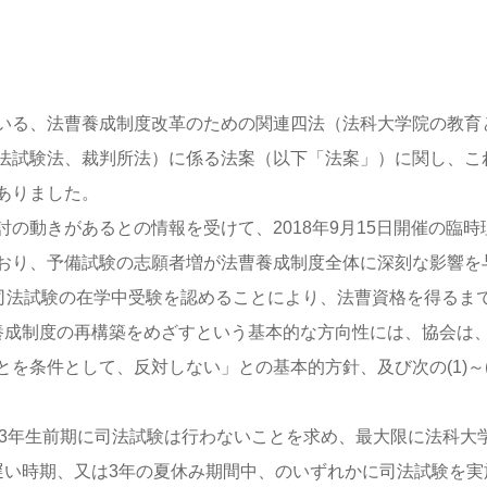
いる、法曹養成制度改革のための関連四法（法科大学院の教育
法試験法、裁判所法）に係る法案（以下「法案」）に関し、こ
ありました。
の動きがあるとの情報を受けて、2018年9月15日開催の臨時
おり、予備試験の志願者増が法曹養成制度全体に深刻な影響を
に司法試験の在学中受験を認めることにより、法曹資格を得るま
養成制度の再構築をめざすという基本的な方向性には、協会は
を条件として、反対しない」との基本的方針、及び次の(1)～(
、3年生前期に司法試験は行わないことを求め、最大限に法科大
遅い時期、又は3年の夏休み期間中、のいずれかに司法試験を実