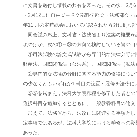
に文書を送付し情報の共有を図った。その後、2月
・2月12日に自由民主党文部科学部会・法務部会
年11 月の定時総会において承認された方針に則り
同会議の席上、文科省・法務省より法案の概要が
項のほか、次の①～③の方向で検討している旨の口
①司法試験の論文式試験から専門的な法律分野に
財産法、国際関係法（公法系）、国際関係法（私法
②専門的な法律の分野に関する能力の修得につい
の少なくともいずれか1 科目の設置・履修を法令に
③②を踏まえ，法科大学院課程を修了した者との
選択科目を追加するとともに、一般教養科目の論文
加えて、法務省から、法改正に関連する事項とし
定事項ではあるが、法科大学院における学修への影
あった。