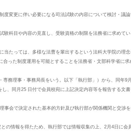
：制度変更に伴い必要になる司法試験の内容について検討・議論
、試験科目や内容の見直し、受験資格の制限を法務省に求めてい
更に当たっては、多様な法曹を輩出するという法科大学院の理念
に合った制度運用を可能とすることを法務省・文部科学省に求
・専務理事・事務局長をいう。以下「執行部」）から、同年9月
をし、同月25 日付で会員校宛に上記決定内容等を報告する文書
時理事会で決定された基本的方針及び執行部が関係機関と交渉を
定との情報を得たため、執行部では情報収集の上、2月4日に会