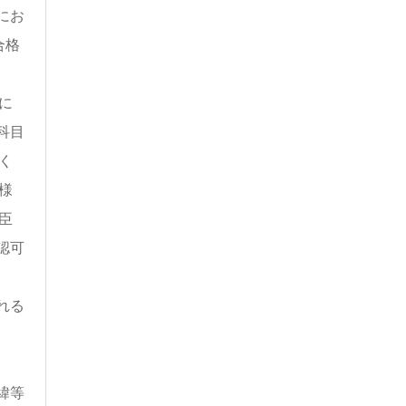
にお
合格
に
科目
く
様
臣
認可
れる
緯等