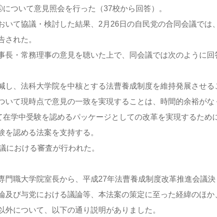
④について意見照会を行った（37校から回答）。
おいて協議・検討した結果、2月26日の自民党の合同会議では
告された。
事長・常務理事の意見を聴いた上で、同会議では次のように回
減し、法科大学院を中核とする法曹養成制度を維持発展させる
ついて現時点で意見の一致を実現することは、時間的余裕がな
せて在学中受験を認めるパッケージとしての改革を実現するため
験を認める法案を支持する。
会議における審査が行われた。
門職大学院室長から、平成27年法曹養成制度改革推進会議決
論及び与党における議論等、本法案の策定に至った経緯のほか
以外について、以下の通り説明がありました。