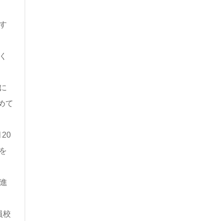
す
く
に
めて
20
を
進
員校