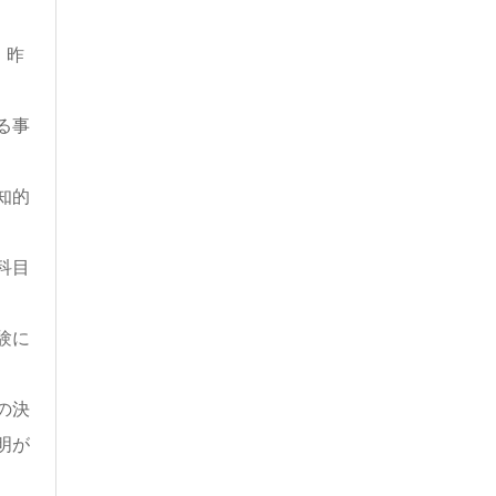
、昨
る事
知的
科目
験に
の決
明が