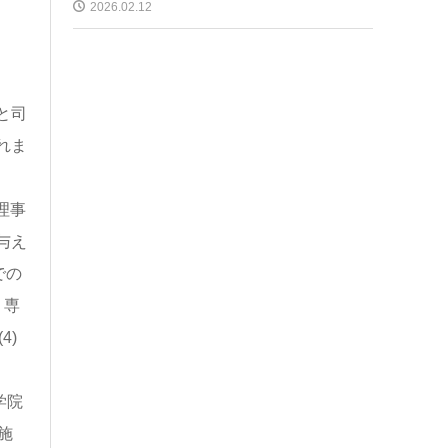
2026.02.12
と司
れま
理事
与え
での
、専
4)
学院
施