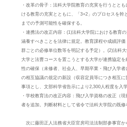
・改革の骨子：法科大学院教育の充実を行うととも
ける教育の充実とともに、「3+2」のプロセスを
までの予測可能性を確保する。
・連携法の改正内容：(1)法科大学院における教育
涵養すべきことを法律に規定。教育課程や成績評価
群ごとの必修単位数等を明記する予定）。(2)法科
大学と法曹コースを置こうとする大学が連携協定を締
性の確保（未修者、社会人、早期卒業・飛び入学者に
の相互協議の規定の新設（収容定員等につき相互に
事項とし、文部科学省告示により2,300人程度を
・学校教育法の改正内容：飛び入学資格の改正（現
者を追加。判断材料として省令で法科大学院の既修
次に藤田正人法務省大臣官房司法法制部参事官か