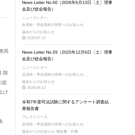
News Letter No.60（2026年6月13日〔土〕理事
会及び総会報告）
ニュースレター
,
会員校・準会員校の皆様へのお知らせ
,
協会からのお知らせ
2026.07.22
務局
News Letter No.59（2025年12月6日〔土〕理事
会及び総会報告）
ニュースレター
,
 階
会員校・準会員校の皆様へのお知らせ
,
協会からのお知らせ
の提
2026.06.12
上げ
令和7年度司法試験に関するアンケート調査結
果報告書
プレスリリース
,
あ
会員校・準会員校の皆様へのお知らせ
,
協会からのお知らせ
,
報告書・白書