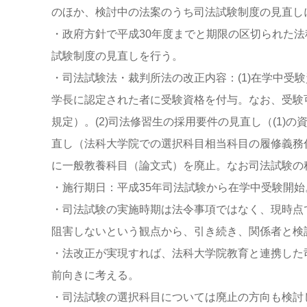
のほか、検討中の法案のうち司法試験制度の見直し
・政府方針で平成30年度までと期限の区切られた
試験制度の見直しを行う。
・司法試験法・裁判所法の改正内容：(1)在学中受
学長に認定された者に受験資格を付与。なお、受験
規定）。(2)司法修習生の採用要件の見直し（(1)
直し（法科大学院での選択科目相当科目の履修義務
に一般教養科目（論文式）を廃止。なお司法試験の
・施行期日：平成35年司法試験から在学中受験開始
・司法試験の実施時期は法令事項ではなく、現時点
阻害しないという観点から、引き続き、関係者と検
・法改正が実現すれば、法科大学院教育と連携した
前向きに考える。
・司法試験の選択科目については廃止の方向も検討