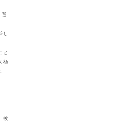
、選
答し
こと
く極
に
、検