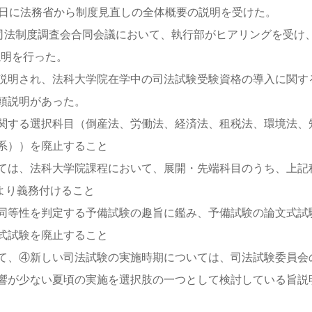
6日に法務省から制度見直しの全体概要の説明を受けた。
・司法制度調査会合同会議において、執行部がヒアリングを受け
説明を行った。
説明され、法科大学院在学中の司法試験受験資格の導入に関す
頭説明があった。
関する選択科目（倒産法、労働法、経済法、租税法、環境法、
系））を廃止すること
ては、法科大学院課程において、展開・先端科目のうち、上記
より義務付けること
同等性を判定する予備試験の趣旨に鑑み、予備試験の論文式試
式試験を廃止すること
て、④新しい司法試験の実施時期については、司法試験委員会
響が少ない夏頃の実施を選択肢の一つとして検討している旨説