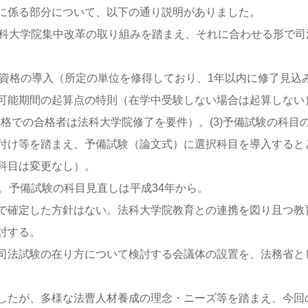
に係る部分について、以下の通り説明がありました。
法科大学院集中改革の取り組みを踏まえ、それに合わせる形で司
験資格の導入（所定の単位を修得しており、1年以内に修了見込
可能期間の起算点の特則（在学中受験しない場合は起算しない
の資格での合格者は法科大学院修了を要件）。(3)予備試験の科目
付け等を踏まえ、予備試験（論文式）に選択科目を導入すると
科目は変更なし）。
。予備試験の科目見直しは平成34年から。
で確定した方針はない。法科大学院教育との連携を図り且つ教
討する。
司法試験の在り方について検討する会議体の設置を、法務省と
したが、多様な法曹人材養成の理念・ニーズ等を踏まえ、今回