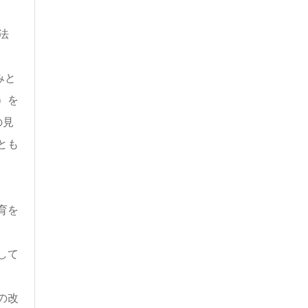
法
みと
）を
の見
とも
育を
して
の改