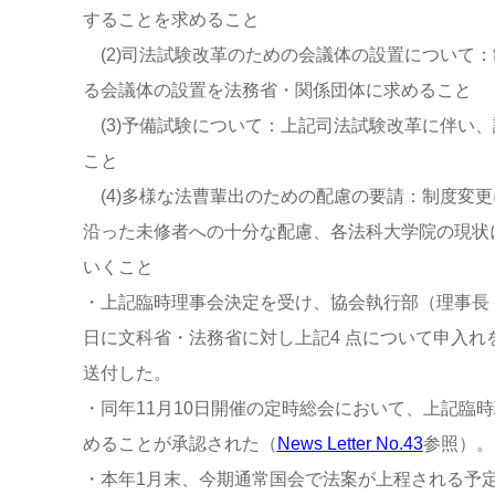
することを求めること
(2)司法試験改革のための会議体の設置について
る会議体の設置を法務省・関係団体に求めること
(3)予備試験について：上記司法試験改革に伴い
こと
(4)多様な法曹輩出のための配慮の要請：制度変
沿った未修者への十分な配慮、各法科大学院の現状
いくこと
・上記臨時理事会決定を受け、協会執行部（理事長
日に文科省・法務省に対し上記4 点について申入れ
送付した。
・同年11月10日開催の定時総会において、上記臨
めることが承認された（
News Letter No.43
参照）。
・本年1月末、今期通常国会で法案が上程される予