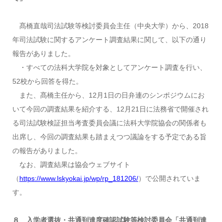
髙橋直哉司法試験等検討委員会主任（中央大学）から、2018
年司法試験に関するアンケート調査結果に関して、以下の通り
報告がありました。
・すべての法科大学院を対象としてアンケート調査を行い、
52校から回答を得た。
また、髙橋主任から、12月1日の日弁連のシンポジウムにお
いて今回の調査結果を紹介する、12月21日に法務省で開催され
る司法試験検証担当考査委員会議に法科大学院協会の関係者も
出席し、今回の調査結果も踏まえつつ議論をする予定である旨
の報告がありました。
なお、調査結果は協会ウェブサイト
（
https://www.lskyokai.jp/wp/rp_181206/
）で公開されていま
す。
８ 入学者選抜・共通到達度確認試験等検討委員会「共通到達