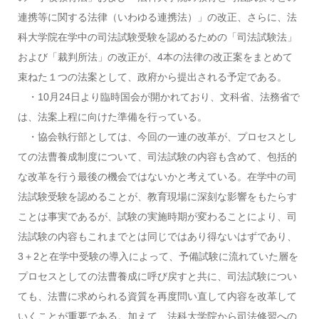
連携等に関する法律（いわゆる連携法）」の改正、さらに、法
科大学院在学中の司法試験受験を認めるための「司法試験法」
および「裁判所法」の改正が、4本の法律の改正案をまとめて
束ねた１つの法案として、政府から提出される予定である。
・10月24日より臨時国会が開かれており、文科省、法務省で
は、法案上程に向けた準備を行っている。
・協会執行部としては、今回の一連の改革が、プロセスとし
ての法曹養成制度について、司法試験の内容も含めて、包括的
な改革を行う最後の機会ではないかと考えている。在学中の司
法試験受験を認めることが、教育現場に深刻な影響をもたらす
ことは事実であるが、試験の実施時期が変わることにより、司
法試験の内容もこれまでとは同じではあり得ないはずであり、
3＋2と在学中受験の導入によって、予備試験に流れていた層を
プロセスとしての法曹養成に呼び戻すと共に、司法試験につい
ても、法曹に求められる資質を再度問い直して内容を改革して
いくことが重要である。加えて、法科大学院から司法修習への