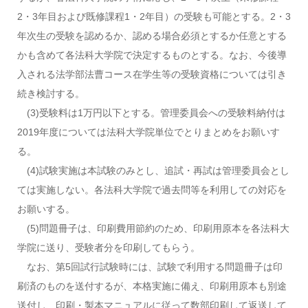
2・3年目および既修課程1・2年目）の受験も可能とする。2・3
年次生の受験を認めるか、認める場合必須とするか任意とする
かも含めて各法科大学院で決定するものとする。なお、今後導
入される法学部法曹コース在学生等の受験資格については引き
続き検討する。
(3)受験料は1万円以下とする。管理委員会への受験料納付は
2019年度については法科大学院単位でとりまとめをお願いす
る。
(4)試験実施は本試験のみとし、追試・再試は管理委員会とし
ては実施しない。各法科大学院で過去問等を利用しての対応を
お願いする。
(5)問題冊子は、印刷費用節約のため、印刷用原本を各法科大
学院に送り、受験者分を印刷してもらう。
なお、第5回試行試験時には、試験で利用する問題冊子は印
刷済のものを送付するが、本格実施に備え、印刷用原本も別途
送付し、印刷・製本マニュアルに従って数部印刷して返送して