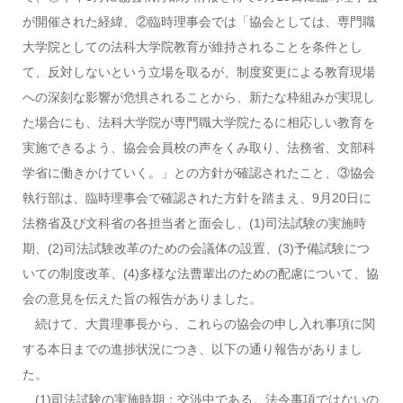
が開催された経緯、②臨時理事会では「協会としては、専門職
大学院としての法科大学院教育が維持されることを条件とし
て、反対しないという立場を取るが、制度変更による教育現場
への深刻な影響が危惧されることから、新たな枠組みが実現し
た場合にも、法科大学院が専門職大学院たるに相応しい教育を
実施できるよう、協会会員校の声をくみ取り、法務省、文部科
学省に働きかけていく。」との方針が確認されたこと、③協会
執行部は、臨時理事会で確認された方針を踏まえ、9月20日に
法務省及び文科省の各担当者と面会し、(1)司法試験の実施時
期、(2)司法試験改革のための会議体の設置、(3)予備試験につ
いての制度改革、(4)多様な法曹輩出のための配慮について、協
会の意見を伝えた旨の報告がありました。
続けて、大貫理事長から、これらの協会の申し入れ事項に関
する本日までの進捗状況につき、以下の通り報告がありまし
た。
(1)司法試験の実施時期：交渉中である。法令事項ではないの