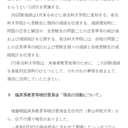
もらうという試行を実施する。
(6)試験成績は1月末をめどに各法科大学院に返却する。各法
科大学院から受験生に個別の成績を伝達する。成績通知時に、
問題の正答と解説や、全受験生の問題ごとの正答率等の統計値
および成績統計を公開する。各法科大学院には、自校の問題ご
との正答率等の統計および受験生個々の成績と自校受験生の成
績統計を伝達する。
(7)各法科大学院は、未修者教育改善のために、この試験成績
を進級判定資料のひとつとして、それぞれの事情を踏まえて、
適切に活用していただきたい。
９ 臨床系教育等検討委員会「現在の活動について」
後藤昭臨床系教育等検討委員会主任代行（青山学院大学）か
ら、以下の通り報告がありました。
・本年6月9日の協会総会に合わせて開催したシンポジウム