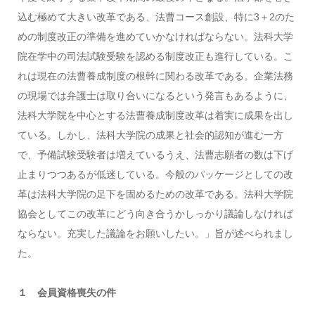
込む極めて大きい改革である、法曹コース創設、特に3＋2のた
めの制度改正の準備を進めていかなければならない。法科大学
院在学中の司法試験受験を認める制度改正も進行している。こ
れは現在の法曹養成制度の根幹に関わる改革である。企業法務
の現場では弁護士は取り合いになるという発言もあるように、
法科大学院を中心とする法曹養成制度改革は着実に成果を出し
ている。しかし、法科大学院の成果と社会的認知が進む一方
で、予備試験受験者は増えているうえ、法曹志願者の数は下げ
止まりつつあるが低迷している。今般のパッケージとしての改
革は法科大学院の足下を固めるための改革である。法科大学院
協会としてこの改革にどう向き合うかしっかり議論しなければ
ならない。充実した議論をお願いしたい。」旨が述べられまし
た。
１ 会員資格喪失の件