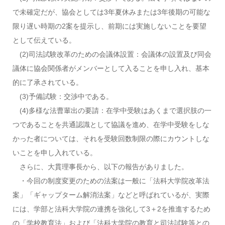
で未確定だが、協会としては3年夏休みまたは3年後期の可能な
限り遅い時期の2案を提示し、前期には実施しないことを要望
として伝えている。
(2)司法試験改革のための会議体設置：会議体の設置及び同会
議体に協会関係者がメンバーとして入ることを申し入れ、基本
的に了承されている。
(3)予備試験：交渉中である。
(4)多様な法曹輩出の要請：在学中受験はあくまで選択肢の一
つであることを共通認識として協議を進め、在学中受験をしな
かった者については、それを受験回数制限の際にカウントしな
いことを申し入れている。
さらに、大貫理事長から、以下の報告がありました。
・今回の制度変更のための法案は一般に「法科大学院改革法
案」「ギャップターム解消法案」などと呼ばれているが、実際
には、学部と法科大学院の連携を強化して3＋2を推進するため
の「学校教育法」および「法科大学院の教育と司法試験等との