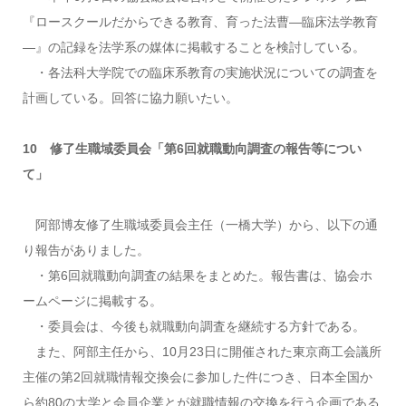
『ロースクールだからできる教育、育った法曹―臨床法学教育
―』の記録を法学系の媒体に掲載することを検討している。
・各法科大学院での臨床系教育の実施状況についての調査を
計画している。回答に協力願いたい。
10 修了生職域委員会「第6回就職動向調査の報告等につい
て」
阿部博友修了生職域委員会主任（一橋大学）から、以下の通
り報告がありました。
・第6回就職動向調査の結果をまとめた。報告書は、協会ホ
ームページに掲載する。
・委員会は、今後も就職動向調査を継続する方針である。
また、阿部主任から、10月23日に開催された東京商工会議所
主催の第2回就職情報交換会に参加した件につき、日本全国か
ら約80の大学と会員企業とが就職情報の交換を行う企画である