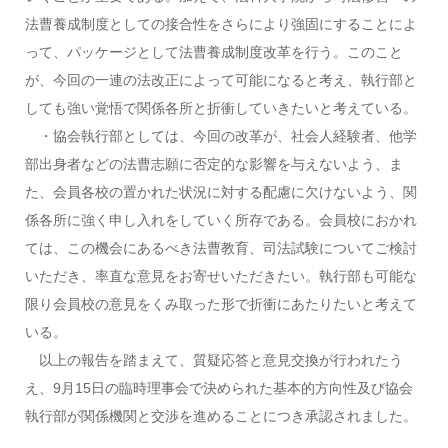
法曹養成制度としての接合性をさらにより強固にすることによ
って、パッケージとして法曹養成制度改革を行う。このこと
が、今回の一連の法改正によって可能になると考え、執行部と
しても強い覚悟で関係各所と折衝していきたいと考えている。
・協会執行部としては、今回の改革が、社会人経験者、他学
部出身者などの法曹志願に否定的な影響を与えないよう、ま
た、会員各校の置かれた状況に対する配慮に欠けないよう、関
係各所に強く申し入れをしていく所存である。会員校におかれ
ては、この機会にあるべき法曹教育、司法試験についてご検討
いただき、率直な意見をお寄せいただきたい。執行部も可能な
限り会員校の意見をくみ取った形で折衝にあたりたいと考えて
いる。
以上の報告を踏まえて、質疑応答と意見交換が行われたう
え、9月15日の臨時理事会で決められた基本的方向性及び協会
執行部が関係機関と交渉を進めることにつき承認されました。