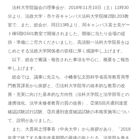
法科大学院協会の理事会が、2018年11月10日（土）11時30
分より、法政大学・市ケ谷キャンパス法科大学院棟2階L203教
室で、また、総会が、同日13時より、同キャンパス富士見ゲー
ト棟5階G501教室で開催されました。開催に当たり会場の提
供・準備にご尽力くださいました、高須順一法科大学院長をは
じめとする法政大学関係者の皆様に厚く感謝申し上げます。
以下、総会で審議・報告された事項を中心に、概要をご報告
申し上げます。
総会では、議事に先立ち、小幡泰弘文部科学省高等教育局専
門教育課長から挨拶と、①法科大学院等の抜本的な教育の改
善・充実に向けた基本的な方向性（法科大学院と法学部等との
連携強化、法学未修者教育の質の改善）、②第5回共通到達度
確認試験試行試験、③共通到達度確認試験の本格実施等につい
て、説明がありました。
また、大貫裕之理事長（中央大学）から挨拶があり、「2018
年度で終了する集中改革期間の最後の年となる。法学部を巻き