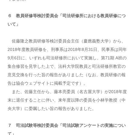
６ 教員研修等検討委員会「司法研修所における教員研修につ
いて」
佐藤隆之教員研修等検討委員会主任（慶應義塾大学）から、
2018年度教員研修を、刑事系は2018年8月31日、民事系は同年
9月6日に、いずれも司法研修所において実施し、第71期 A班の
集合修習を見学した上で、法科大学院教員と司法研修所教官の
意見交換を行った旨の報告がありました（なお、教員研修の報
告は協会ウェブサイトに掲載予定です）。
また、佐藤主任から、藤本亮委員（名古屋大学）が2018年度
末に退任することに伴い、来年度以降の委員を小林学教授（中
央大学）に委嘱したい旨の報告がありました。
７ 司法試験等検討委員会「司法試験アンケートの実施につい
て」