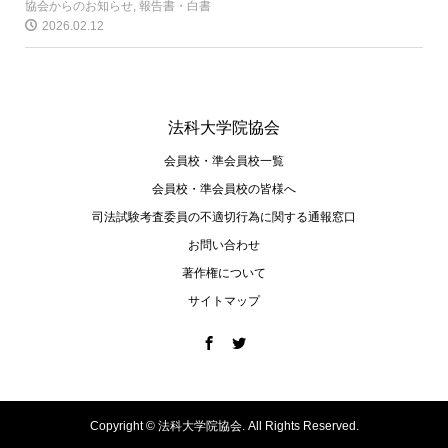
協会からのお知らせ
,
報告書・白書
2026.02.12
法科大学院協会
会員校・準会員校一覧
会員校・準会員校の皆様へ
司法試験考査委員の不適切⾏為に関する通報窓⼝
お問い合わせ
著作権について
サイトマップ
Copyright ©
法科大学院協会. All Rights Reserved.