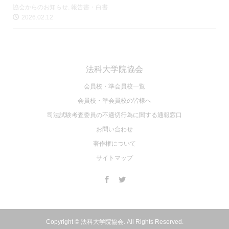
協会からのお知らせ
,
報告書・白書
2026.02.12
法科大学院協会
会員校・準会員校一覧
会員校・準会員校の皆様へ
司法試験考査委員の不適切⾏為に関する通報窓⼝
お問い合わせ
著作権について
サイトマップ
Copyright ©
法科大学院協会. All Rights Reserved.