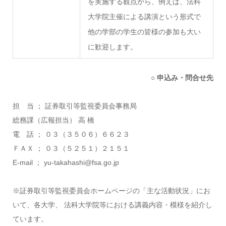
を実施する観点から、例えば、法科
大学院主催による講演という形式で
他の学部の学生の皆様の参加も大い
に歓迎します。
○ 申込み・問合せ先
担 当 ； 証券取引等監視委員会事務局
総務課（広報担当） 高 橋
電 話 ； ０３（３５０６）６６２３
ＦＡＸ ； ０３（５２５１）２１５１
E-mail ； yu-takahashi@fsa.go.jp
※証券取引等監視委員会ホームページの「主な活動状況」にお
いて、各大学、 法科大学院等における講義内容・模様を紹介し
ています。