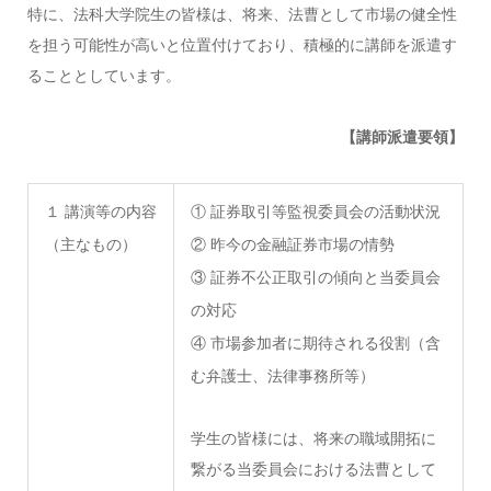
特に、法科大学院生の皆様は、将来、法曹として市場の健全性
を担う可能性が高いと位置付けており、積極的に講師を派遣す
ることとしています。
【講師派遣要領】
１ 講演等の内容
① 証券取引等監視委員会の活動状況
（主なもの）
② 昨今の金融証券市場の情勢
③ 証券不公正取引の傾向と当委員会
の対応
④ 市場参加者に期待される役割（含
む弁護士、法律事務所等）
学生の皆様には、将来の職域開拓に
繋がる当委員会における法曹として