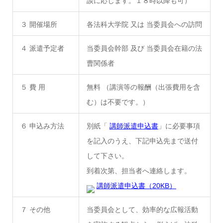
談に応じます。１８時以降も可）
３ 開催場所
各法科大学院 又は 当委員会への訪問
４ 派遣予定者
当委員会幹部 及び 当委員会在籍の法
曹関係者
５ 費 用
無料 （講演等の報酬（出張費用を含
む）は不要です。）
６ 申込み方法
別紙「
講師派遣申込書
」に必要事項
を記入のうえ、下記申込先まで送付
して下さい。
到着次第、担当者へ連絡します。
講師派遣申込書（20KB）
７ その他
当委員会として、効率的な広報活動