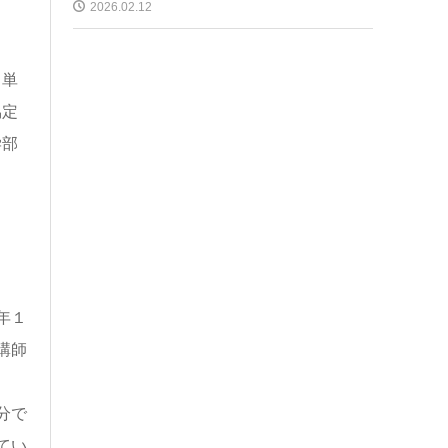
2026.02.12
る単
協定
学部
年１
講師
分で
てい