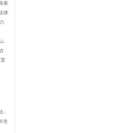
発展
法律
の
ム
古
教育
法」
年生