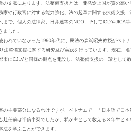
業の文脈にあります。法整備支援とは、開発途上国が質の高い
務家や行政官に対する能力強化、法の起草に関する技術支援、
で、個人の法律家、日弁連等のNGO、そしてICDやJICA等
きました。
われていなかった1990年代に、民法の森嶌昭夫教授がベトナ
渡り法整備支援に関する研究及び実践を行っています。現在、名
市にCJLVと同様の拠点を開設し、法整備支援の一環として
事の主要部分になるわけですが、ベトナムで、「日本語で日本
も赴任前は半信半疑でしたが、私が主として教える３年生と４
本法を学ぶことができます。