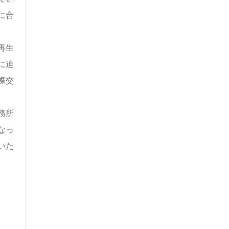
に合
再生
に迫
際交
務所
なっ
いた