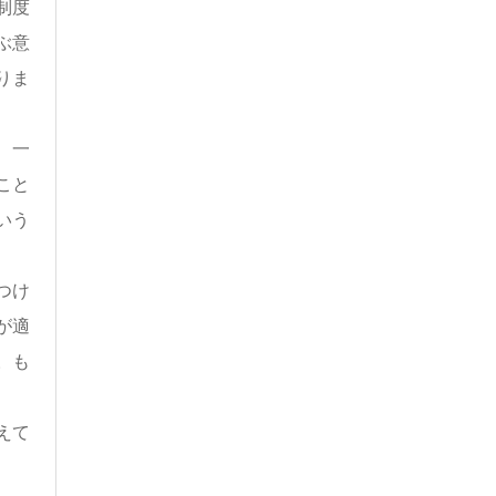
制度
ぶ意
りま
、一
こと
いう
つけ
が適
。も
えて