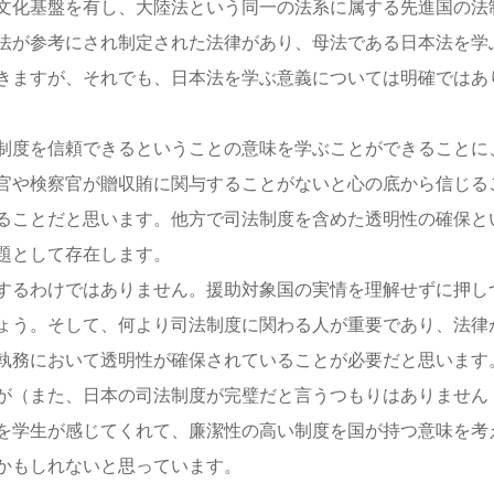
文化基盤を有し、大陸法という同一の法系に属する先進国の法
法が参考にされ制定された法律があり、母法である日本法を学
きますが、それでも、日本法を学ぶ意義については明確ではあ
制度を信頼できるということの意味を学ぶことができることに
官や検察官が贈収賄に関与することがないと心の底から信じる
ることだと思います。他方で司法制度を含めた透明性の確保と
題として存在します。
するわけではありません。援助対象国の実情を理解せずに押し
ょう。そして、何より司法制度に関わる人が重要であり、法律
執務において透明性が確保されていることが必要だと思います
が（また、日本の司法制度が完璧だと言うつもりはありません
を学生が感じてくれて、廉潔性の高い制度を国が持つ意味を考
かもしれないと思っています。