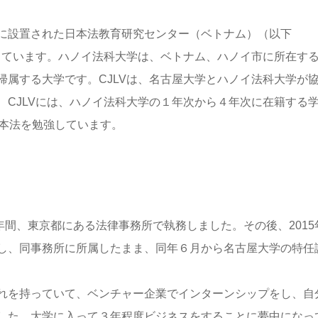
に設置された日本法教育研究センター（ベトナム）（以下
務しています。ハノイ法科大学は、ベトナム、ハノイ市に所在す
帰属する大学です。CJLVは、名古屋大学とハノイ法科大学が
、CJLVには、ハノイ法科大学の１年次から４年次に在籍する
日本法を勉強しています。
年間、東京都にある法律事務所で執務しました。その後、2015
し、同事務所に所属したまま、同年６月から名古屋大学の特任
れを持っていて、ベンチャー企業でインターンシップをし、自
した。大学に入って３年程度ビジネスをすることに夢中になっ