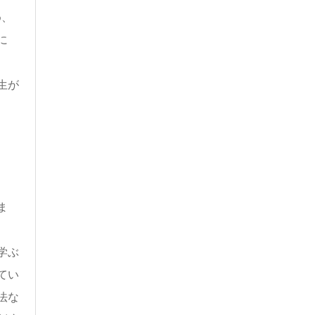
め、
に
生が
ま
学ぶ
てい
法な