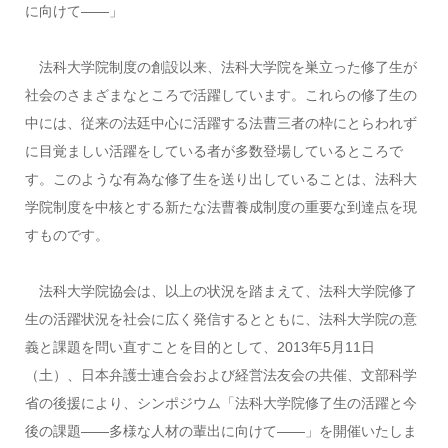
に向けて――」
法科大学院制度の創設以来、法科大学院を巣立った修了生が
社会のさまざまなところで活躍しています。これらの修了生の
中には、従来の法廷中心に活躍する法曹三者の枠にとらわれず
に目覚ましい活躍をしている者が多数登場しているところで
す。このような有為な修了生を送り出していることは、法科大
学院制度を中核とする新たな法曹養成制度の重要な到達点を現
すものです。
法科大学院協会は、以上の状況を踏まえて、法科大学院修了
生の活躍状況を社会に広く発信するとともに、法科大学院の意
義と課題を問い直すことを目的として、2013年5月11日
（土）、日本弁護士連合会および経営法友会の共催、文部科学
省の後援により、シンポジウム「法科大学院修了生の活躍と今
後の課題――多様な人材の輩出に向けて――」を開催いたしま