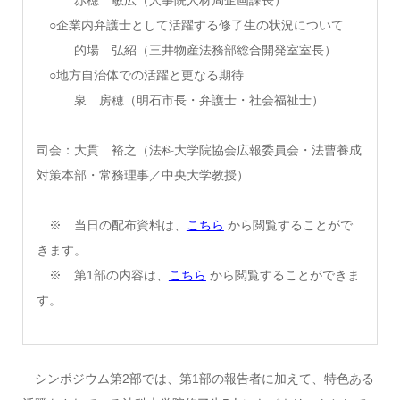
赤穂 敏広（人事院人材局企画課長）
○企業内弁護士として活躍する修了生の状況について
的場 弘紹（三井物産法務部総合開発室室長）
○地方自治体での活躍と更なる期待
泉 房穂（明石市長・弁護士・社会福祉士）
司会：大貫 裕之（法科大学院協会広報委員会・法曹養成
対策本部・常務理事／中央大学教授）
※ 当日の配布資料は、
こちら
から閲覧することがで
きます。
※ 第1部の内容は、
こちら
から閲覧することができま
す。
シンポジウム第2部では、第1部の報告者に加えて、特色ある