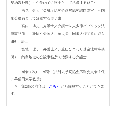
契約渉外部）～企業内で弁護士として活躍する修了生
深見 健太（金融庁総務企画局総務課国際室）～国
家公務員として活躍する修了生
宮内 博史（弁護士／弁護士法人多摩パブリック法
律事務所）～難民や外国人、被災者、国際人権問題に取り
組む弁護士
宮地 理子（弁護士／八重山ひまわり基金法律事務
所）～離島地域の公設事務所で活動する弁護士
司会：秋山 靖浩（法科大学院協会広報委員会主任
／早稲田大学教授）
※ 第2部の内容は、
こちら
から閲覧することができま
す。