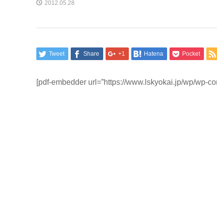
2012.05.28
Tweet
Share
+1
Hatena
Pocket
[pdf-embedder url=”https://www.lskyokai.jp/wp/wp-c