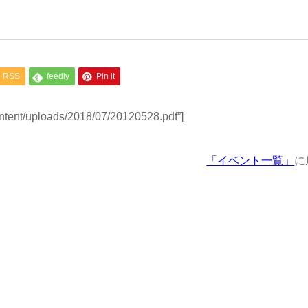
RSS
feedly
Pin it
ontent/uploads/2018/07/20120528.pdf”]
「イベント一覧」
に