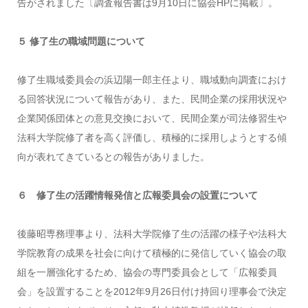
告がされました〔調査報告書は9月10日に協会HPに掲載〕。
５ 修了生の職域問題について
修了生職域委員会の浜辺陽一郎主任より、職域動向調査におけ
る回答状況について報告があり、また、民間企業の採用状況や
企業関係団体との意見交換において、民間企業が司法修習生や
法科大学院修了者を高く評価し、積極的に採用しようとする傾
向が表れてきているとの報告がありました。
６ 修了生の活躍情報発信と広報委員会の設置について
後藤昭専務理事より、法科大学院修了生の活躍の様子や法科大
学院教育の成果を社会に向けて積極的に発信していく協会の取
組を一層強化するため、協会の専門委員会として「広報委員
会」を設置することを2012年9月26日付け持回り理事会で決定