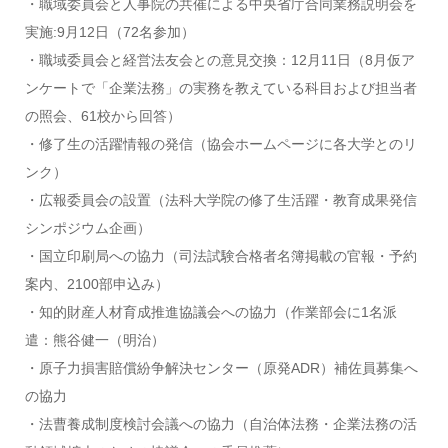
・職域委員会と人事院の共催による中央省庁合同業務説明会を
実施:9月12日（72名参加）
・職域委員会と経営法友会との意見交換：12月11日（8月仮ア
ンケートで「企業法務」の実務を教えている科目および担当者
の照会、61校から回答）
・修了生の活躍情報の発信（協会ホームページに各大学とのリ
ンク）
・広報委員会の設置（法科大学院の修了生活躍・教育成果発信
シンポジウム企画）
・国立印刷局への協力（司法試験合格者名簿掲載の官報・予約
案内、2100部申込み）
・知的財産人材育成推進協議会への協力（作業部会に1名派
遣：熊谷健一（明治）
・原子力損害賠償紛争解決センター（原発ADR）補佐員募集へ
の協力
・法曹養成制度検討会議への協力（自治体法務・企業法務の活