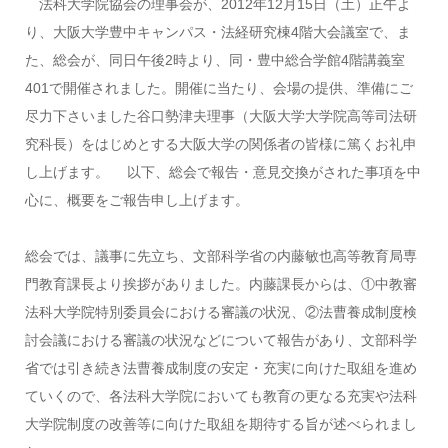
法科大学院協会の理事会が、2012年12月15日（土）正午よ
り、大阪大学豊中キャンパス・法経研究棟4階大会議室で、ま
た、総会が、同日午後2時より、同・豊中総合学館4階講義室
401で開催されました。開催に当たり、会場の提供、準備にご
尽力下さいました谷口勢津夫理事（大阪大学大学院高等司法研
究科長）をはじめとする大阪大学の関係者の皆様に篤くお礼申
し上げます。 以下、総会で報告・意見交換がされた事項を中
心に、概要をご報告申し上げます。
総会では、議事に先立ち、文部科学省の内藤敏也高等教育局専
門教育課長より挨拶がありました。内藤課長からは、①中教審
法科大学院特別委員会における審議の状況、②法曹養成制度検
討会議における審議の状況などについて報告があり、文部科学
省では引き続き法曹養成制度の安定・充実に向けた取組を進め
ていくので、各法科大学院においても教育の更なる充実や法科
大学院制度の改善等に向けた取組を期待する旨が述べられまし