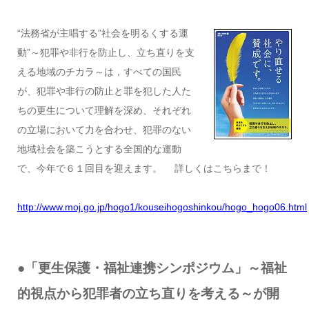
“法務省が主唱する”社会を明るくする運
動”～犯罪や非行を防止し、立ち直りを支
える地域のチカラ～は，すべての国民
が、犯罪や非行の防止と罪を犯した人た
ちの更生について理解を深め、それぞれ
の立場において力を合わせ、犯罪のない
地域社会を築こうとする全国的な運動
で、今年で６１回目を迎えます。 詳しくはこちらまで！
http://www.moj.go.jp/hogo1/kouseihogoshinkou/hogo_hogo06.html
●「更生保護・福祉連携シンポジウム」～福祉
的視点から犯罪者の立ち直りを考える～が開