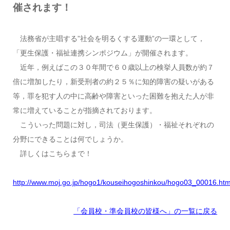
催されます！
法務省が主唱する”社会を明るくする運動”の一環として，
「更生保護・福祉連携シンポジウム」が開催されます。
近年，例えばこの３０年間で６０歳以上の検挙人員数が約７
倍に増加したり，新受刑者の約２５％に知的障害の疑いがある
等，罪を犯す人の中に高齢や障害といった困難を抱えた人が非
常に増えていることが指摘されております。
こういった問題に対し，司法（更生保護）・福祉それぞれの
分野にできることは何でしょうか。
詳しくはこちらまで！
http://www.moj.go.jp/hogo1/kouseihogoshinkou/hogo03_00016.htm
「会員校・準会員校の皆様へ」の一覧に戻る