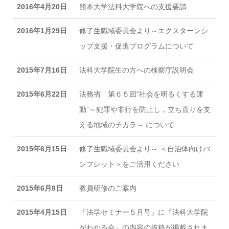
2016年4月20日
熊本大学法科大学院への支援要請
2016年1月29日
修了生職域委員会より～エクスターンシ
ップ支援・促進プログラムについて
2015年7月16日
法科大学院生の方への検察庁説明会
2015年6月22日
法務省 第６５回“社会を明るくする運
動”～犯罪や非行を防止し，立ち直りを支
える地域のチカラ～ について
2015年6月15日
修了生職域委員会より～ ＜自治体向けパ
ンフレット＞をご活用ください
2015年6月8日
教員研修のご案内
2015年4月15日
「法学セミナー５月号」に『法科大学院
がわかる会』の内容の抜粋が掲載されま