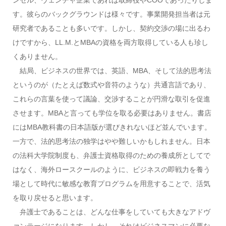
ンセル、ヴェンチャ企業であれば取締役やCOOであったりしま
す。彼らのバックグラウンドは様々です。事業開発担当者は元
研究者であることも多いです。しかし、契約交渉の場に出るわ
けですから、LL.M.とMBAの資格を両方取得している人も珍し
くありません。
結局、ビジネスの世界では、英語、MBA、そして法的思考法
というのが（たとえば数式や音符のような）共通言語であり、
これらの言葉を使って議論、交渉することが円滑な取引を促進
させます。MBAと言っても学位を取る必要はありません。書店
にはMBA教科書の日本語版が選びきれないほど並んでいます。
一方で、法的思考法の独学はやや難しいかもしれません。日本
の法科大学院制度も、弁護士資格取得のための養成所としてで
はなく、海外ロースクールのように、ビジネスの即戦力を養う
場として時代に敏感な教育プログラムを用意することで、活気
を取り戻せると思います。
弁護士であることは、どんな仕事をしていても大きなアドヴ