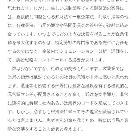
思われます。しかし、厳しい規制業界である製薬業の案件に
は、直接的な問題となる知財法や一般企業法、商取引法等の他
に、各種業法、当局の通達や諮問委員会の答申等が複雑に絡み
合っています。いつまでにどのような決着を得ることが企業価
値を最大化するのかは、特定分野の専門家である先生にお任せ
するのではなく、企業内でシミュレーション・分析・評価をし
て、訴訟戦略をコントロールする必要があります。
数は少ないですが、行政との交渉も行います。製薬業では、
当局の指示は絶対であるとの社員の意識が非常に高いと思われ
ます。通達等を所管する部署には豊富な経験を有する模範的な
元営業マン等が配属されることが多く、通達を文字通り、非常
に謙抑的に解釈し社内あるいは業界のコードを形成してゆきま
す。しかし、必ずしも根拠法に遡ってその趣旨が議論されてい
るとは言えません。患者さんの命を救うため、時には当局と真
摯な交渉をすることも必要と考えます。