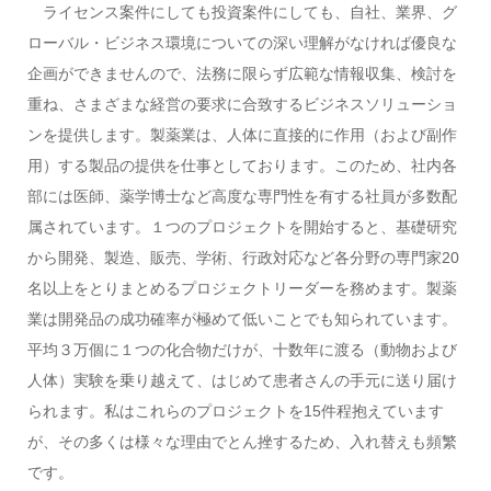
ライセンス案件にしても投資案件にしても、自社、業界、グ
ローバル・ビジネス環境についての深い理解がなければ優良な
企画ができませんので、法務に限らず広範な情報収集、検討を
重ね、さまざまな経営の要求に合致するビジネスソリューショ
ンを提供します。製薬業は、人体に直接的に作用（および副作
用）する製品の提供を仕事としております。このため、社内各
部には医師、薬学博士など高度な専門性を有する社員が多数配
属されています。１つのプロジェクトを開始すると、基礎研究
から開発、製造、販売、学術、行政対応など各分野の専門家20
名以上をとりまとめるプロジェクトリーダーを務めます。製薬
業は開発品の成功確率が極めて低いことでも知られています。
平均３万個に１つの化合物だけが、十数年に渡る（動物および
人体）実験を乗り越えて、はじめて患者さんの手元に送り届け
られます。私はこれらのプロジェクトを15件程抱えています
が、その多くは様々な理由でとん挫するため、入れ替えも頻繁
です。