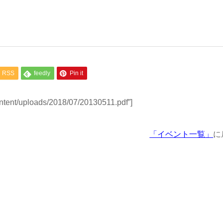
RSS
feedly
Pin it
ontent/uploads/2018/07/20130511.pdf”]
「イベント一覧」
に