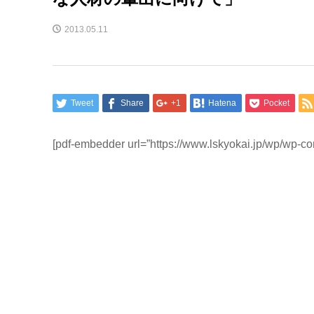
2013.05.11
Tweet
Share
+1
Hatena
Pocket
[pdf-embedder url=”https://www.lskyokai.jp/wp/wp-c