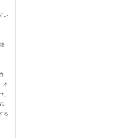
てい
載
弁
、本
けた
式
する