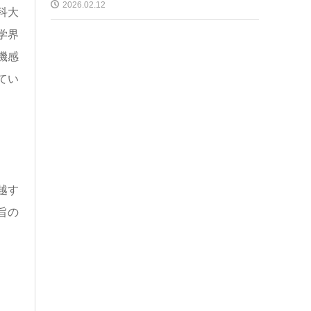
2026.02.12
科大
学界
機感
てい
越す
旨の