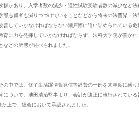
挨拶があり、入学者数の減少・適性試験受験者数の減少など法
学部志願者も減りつづけていることなどから将来の法曹界・法
改善していかなければならない瀬戸際に追い詰められている危
教育に力を発揮していかなければならず、法科大学院が置かれ
となどの所感が述べられました。
その中では、修了生活躍情報発信等経費の一部を来年度に繰り
算について、池田清治監事より、会計が適正に執行されている
経た上で、総会において承認されました。