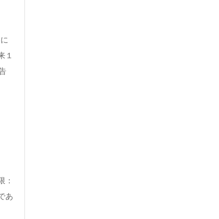
日に
来１
告
限：
であ