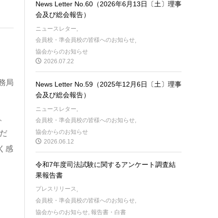
News Letter No.60（2026年6月13日〔土〕理事
会及び総会報告）
ニュースレター
,
会員校・準会員校の皆様へのお知らせ
,
協会からのお知らせ
2026.07.22
務局
News Letter No.59（2025年12月6日〔土〕理事
会及び総会報告）
ニュースレター
,
、
会員校・準会員校の皆様へのお知らせ
,
協会からのお知らせ
だ
2026.06.12
く感
令和7年度司法試験に関するアンケート調査結
果報告書
プレスリリース
,
会員校・準会員校の皆様へのお知らせ
,
協会からのお知らせ
,
報告書・白書