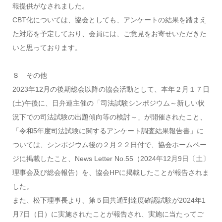
報提供がなされました。
CBT化については、協会としても、アンケートの結果を踏まえ
た対応を予定しており、会員には、ご意見をお寄せいただきた
いと思っております。
８ その他
2023年12月の後期総会以降の協会活動として、本年２月１７日
(土)午後に、日弁連主催の「司法試験シンポジウム～新しい状
況下での司法試験の出題傾向等の検討～」が開催されたこと、
「令和5年度司法試験に関するアンケート調査結果報告書」に
ついては、シンポジウム後の２月２２日付で、協会ホームペー
ジに掲載したこと、News Letter No.55（2024年12月9日〔土〕
理事会及び総会報告）を、協会HPに掲載したことが報告されま
した。
また、松下理事長より、第５回共通到達度確認試験が2024年1
月7日（日）に実施されたことが報告され、実施に当たってご