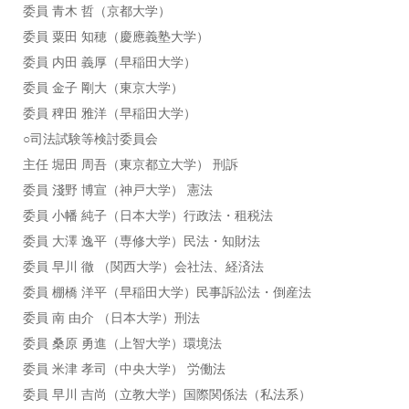
委員 青木 哲（京都大学）
委員 粟田 知穂（慶應義塾大学）
委員 内田 義厚（早稲田大学）
委員 金子 剛大（東京大学）
委員 稗田 雅洋（早稲田大学）
○司法試験等検討委員会
主任 堀田 周吾（東京都立大学） 刑訴
委員 淺野 博宣（神戸大学） 憲法
委員 小幡 純子（日本大学）行政法・租税法
委員 大澤 逸平（専修大学）民法・知財法
委員 早川 徹 （関西大学）会社法、経済法
委員 棚橋 洋平（早稲田大学）民事訴訟法・倒産法
委員 南 由介 （日本大学）刑法
委員 桑原 勇進（上智大学）環境法
委員 米津 孝司（中央大学） 労働法
委員 早川 吉尚（立教大学）国際関係法（私法系）