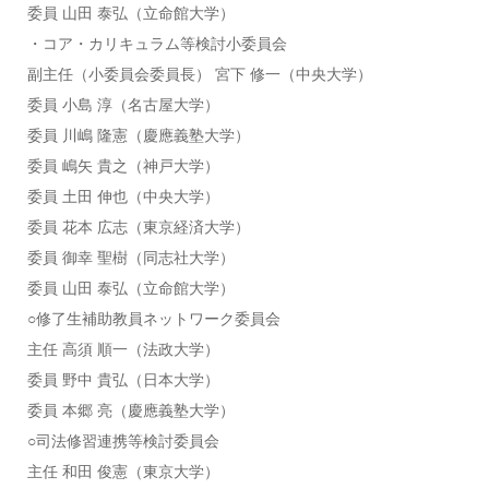
委員 山田 泰弘（立命館大学）
・コア・カリキュラム等検討小委員会
副主任（小委員会委員長） 宮下 修一（中央大学）
委員 小島 淳（名古屋大学）
委員 川嶋 隆憲（慶應義塾大学）
委員 嶋矢 貴之（神戸大学）
委員 土田 伸也（中央大学）
委員 花本 広志（東京経済大学）
委員 御幸 聖樹（同志社大学）
委員 山田 泰弘（立命館大学）
○修了生補助教員ネットワーク委員会
主任 高須 順一（法政大学）
委員 野中 貴弘（日本大学）
委員 本郷 亮（慶應義塾大学）
○司法修習連携等検討委員会
主任 和田 俊憲（東京大学）