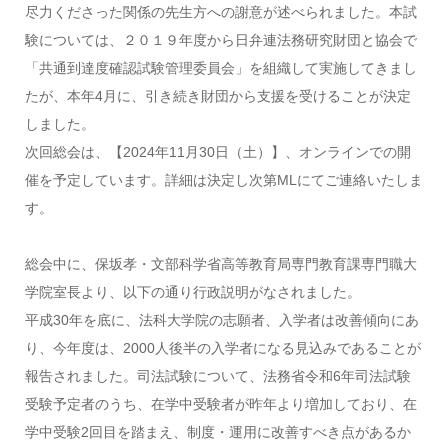
尽力くださった関係の先生方への謝意が述べられました。本試
験については、２０１９年度から日弁連法務研究財団と協会で
「共通到達度確認試験管理委員会」を組織して実施してきまし
たが、本年4月に、引き続き財団から支援を受けることが決定
しました。
次回総会は、【2024年11月30日（土）】、オンラインでの開
催を予定しています。詳細は決定し次第MLにてご連絡いたしま
す。
総会中に、保坂孝・文部科学省高等教育局専門教育課専門職大
学院室長より、以下の通り行政説明がなされました。
平成30年を底に、法科大学院の志願者、入学者は改善傾向にあ
り、今年度は、2000人後半の入学者になる見込みであることが
報告されました。司法試験について、法務省令和6年司法試験
受験予定者のうち、在学中受験者が昨年より増加しており、在
学中受験2回目を踏まえ、制度・運用に改善すべき点があるか