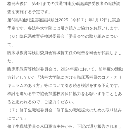
格発表後に、第4回までの共通到達度確認試験受験者の追跡調
査を実施する予定です。
第6回共通到達度確認試験は2025（令和７）年1月12日に実施
予定です。各法科大学院には引き続きご協力をお願いします。
（６）臨床系教育等検討委員会「委員会での取り組みについ
て」
臨床系教育等検討委員会宮城哲主任の報告を司会が代読しまし
た。
臨床系教育等検討委員会は、2024年度において、前年度の活動
方針としていた「法科大学院における臨床系科目のコア・カリ
キュラムのあり方」等について引き続き検討をする予定です。
検討を進める中で協会加盟校各位に協力をお願いすることもあ
ると思われるので、ご協力ください。
（７）修了生職域委員会「修了生の職域拡大のための取り組み
について」
修了生職域委員会米田憲市主任から、下記の通り報告されまし