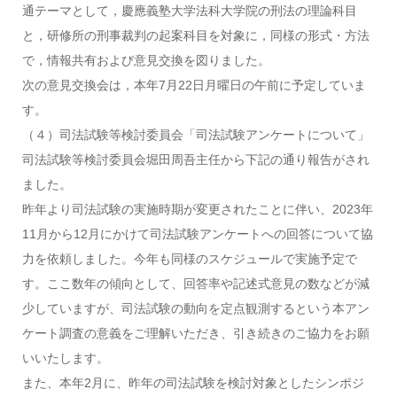
通テーマとして，慶應義塾大学法科大学院の刑法の理論科目
と，研修所の刑事裁判の起案科目を対象に，同様の形式・方法
で，情報共有および意見交換を図りました。
次の意見交換会は，本年7月22日月曜日の午前に予定していま
す。
（４）司法試験等検討委員会「司法試験アンケートについて」
司法試験等検討委員会堀田周吾主任から下記の通り報告がされ
ました。
昨年より司法試験の実施時期が変更されたことに伴い、2023年
11月から12月にかけて司法試験アンケートへの回答について協
力を依頼しました。今年も同様のスケジュールで実施予定で
す。ここ数年の傾向として、回答率や記述式意見の数などが減
少していますが、司法試験の動向を定点観測するという本アン
ケート調査の意義をご理解いただき、引き続きのご協力をお願
いいたします。
また、本年2月に、昨年の司法試験を検討対象としたシンポジ