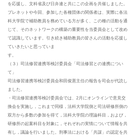
を応援し、文科省及び日弁連と共にこの企画を共催しました。
プレネットや今回、参加した各種団体の関係者は、実際に各法
科大学院で補助教員を務めている方が多く、この種の活動を通
じて、そのネットワークの構築の重要性を当委員会として改め
て認識しています。引き続き補助教員の皆さんの活動を応援し
ていきたいと思っていま
す。
（３）司法修習連携等検討委員会「司法修習との連携につい
て」
司法修習連携等検討委員会和田俊憲主任の報告を司会が代読し
ました。
・司法修習連携等検討委員会では、2月にオンラインで意見交
換会を実施し，これまで同様，法科大学院側と司法研修所側の
双方から多数の参加を得て，法科大学院の理論科目，および，
研修所の起案科目を対象に，それぞれの実情について情報を共
有し，議論を行いました。刑事法における「共謀」の認定を共