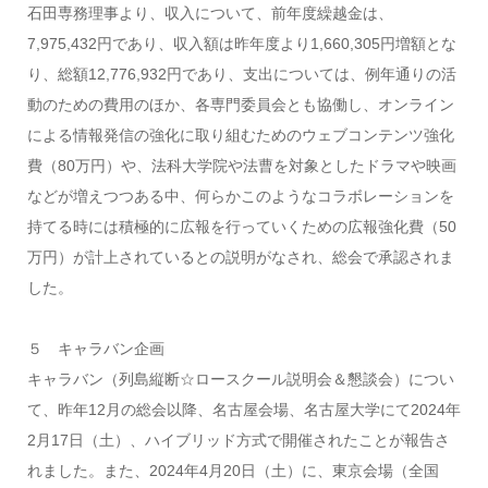
石田専務理事より、収入について、前年度繰越金は、
7,975,432円であり、収入額は昨年度より1,660,305円増額とな
り、総額12,776,932円であり、支出については、例年通りの活
動のための費用のほか、各専門委員会とも協働し、オンライン
による情報発信の強化に取り組むためのウェブコンテンツ強化
費（80万円）や、法科大学院や法曹を対象としたドラマや映画
などが増えつつある中、何らかこのようなコラボレーションを
持てる時には積極的に広報を行っていくための広報強化費（50
万円）が計上されているとの説明がなされ、総会で承認されま
した。
５ キャラバン企画
キャラバン（列島縦断☆ロースクール説明会＆懇談会）につい
て、昨年12月の総会以降、名古屋会場、名古屋大学にて2024年
2月17日（土）、ハイブリッド方式で開催されたことが報告さ
れました。また、2024年4月20日（土）に、東京会場（全国