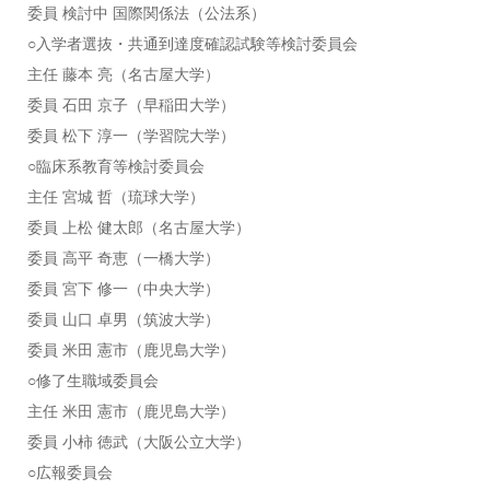
委員 検討中 国際関係法（公法系）
○入学者選抜・共通到達度確認試験等検討委員会
主任 藤本 亮（名古屋大学）
委員 石田 京子（早稲田大学）
委員 松下 淳一（学習院大学）
○臨床系教育等検討委員会
主任 宮城 哲（琉球⼤学）
委員 上松 健太郎（名古屋大学）
委員 高平 奇恵（一橋大学）
委員 宮下 修⼀（中央⼤学）
委員 山口 卓男（筑波大学）
委員 ⽶⽥ 憲市（⿅児島⼤学）
○修了生職域委員会
主任 ⽶⽥ 憲市（⿅児島⼤学）
委員 小柿 徳武（大阪公立大学）
○広報委員会