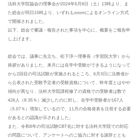
法科大学院協会の理事会が2024年6月8日（土）13時より、ま
た総会が同日15時より、いずれもzoomによるオンライン方式
で開催されました。
以下、総会で審議・報告された事項を中心に、概要をご報告申
し上げます。
総会では、議事に先立ち、松下淳一理事長（学習院大学）から
挨拶がありました。来月には在学中受験ができるようになって
から2回目の司法試験が実施されるところ、6月3日に法務省か
ら公表された受験予定者の受験資格について、昨年度とはやや
傾向が異なり、法科大学院課程修了の資格での受験者は数で
426人（8.35％）減少したのに対し、在学中受験者が167人
（5.07％）増加しているので、11月の合格発表を注視する必要
があるとの認識が示されました。
また、令和8年の司法試験CBT化に対する法科大学院での対応
の問題について、アンケートへのご協力に対する謝辞ととも