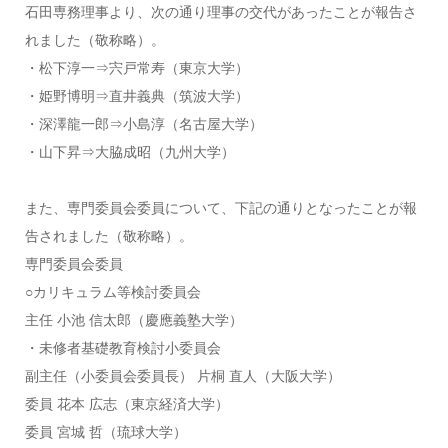
石田専務理事より、次の通り理事の交代があったことが報告さ
れました（敬称略）。
・松下淳一⇒宍戸常寿（東京大学）
・姫野博明⇒直井義典（筑波大学）
・深澤龍一郎⇒小島淳（名古屋大学）
・山下昇⇒大脇成昭（九州大学）
また、専門委員会委員について、下記の通りとなったことが報
告されました（敬称略）。
専門委員会委員
○カリキュラム等検討委員会
主任 小池 信太郎（慶應義塾大学）
・未修者基礎教育検討小委員会
副主任（小委員会委員長） 片桐 直人（大阪大学）
委員 花本 広志（東京経済大学）
委員 宮城 哲（琉球大学）