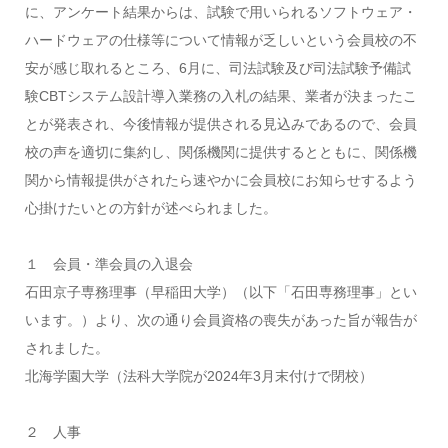
に、アンケート結果からは、試験で用いられるソフトウェア・
ハードウェアの仕様等について情報が乏しいという会員校の不
安が感じ取れるところ、6月に、司法試験及び司法試験予備試
験CBTシステム設計導入業務の入札の結果、業者が決まったこ
とが発表され、今後情報が提供される見込みであるので、会員
校の声を適切に集約し、関係機関に提供するとともに、関係機
関から情報提供がされたら速やかに会員校にお知らせするよう
心掛けたいとの方針が述べられました。
１ 会員・準会員の入退会
石田京子専務理事（早稲田大学）（以下「石田専務理事」とい
います。）より、次の通り会員資格の喪失があった旨が報告が
されました。
北海学園大学（法科大学院が2024年3月末付けで閉校）
２ 人事