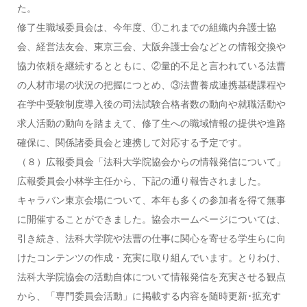
た。
修了生職域委員会は、今年度、①これまでの組織内弁護士協
会、経営法友会、東京三会、大阪弁護士会などとの情報交換や
協力依頼を継続するとともに、②量的不足と言われている法曹
の人材市場の状況の把握につとめ、③法曹養成連携基礎課程や
在学中受験制度導入後の司法試験合格者数の動向や就職活動や
求人活動の動向を踏まえて、修了生への職域情報の提供や進路
確保に、関係諸委員会と連携して対応する予定です。
（８）広報委員会「法科大学院協会からの情報発信について」
広報委員会小林学主任から、下記の通り報告されました。
キャラバン東京会場について、本年も多くの参加者を得て無事
に開催することができました。協会ホームページについては、
引き続き、法科大学院や法曹の仕事に関心を寄せる学生らに向
けたコンテンツの作成・充実に取り組んでいます。とりわけ、
法科大学院協会の活動自体について情報発信を充実させる観点
から、「専門委員会活動」に掲載する内容を随時更新･拡充す