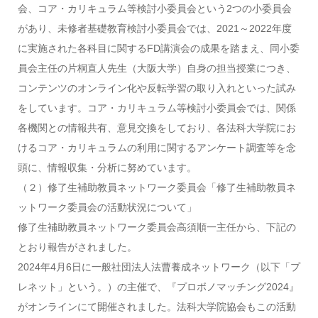
会、コア・カリキュラム等検討小委員会という2つの小委員会
があり、未修者基礎教育検討小委員会では、2021～2022年度
に実施された各科目に関するFD講演会の成果を踏まえ、同小委
員会主任の片桐直人先生（大阪大学）自身の担当授業につき、
コンテンツのオンライン化や反転学習の取り入れといった試み
をしています。コア・カリキュラム等検討小委員会では、関係
各機関との情報共有、意見交換をしており、各法科大学院にお
けるコア・カリキュラムの利用に関するアンケート調査等を念
頭に、情報収集・分析に努めています。
（２）修了生補助教員ネットワーク委員会「修了生補助教員ネ
ットワーク委員会の活動状況について」
修了生補助教員ネットワーク委員会高須順一主任から、下記の
とおり報告がされました。
2024年4月6日に一般社団法人法曹養成ネットワーク（以下「プ
レネット」という。）の主催で、『プロボノマッチング2024』
がオンラインにて開催されました。法科大学院協会もこの活動