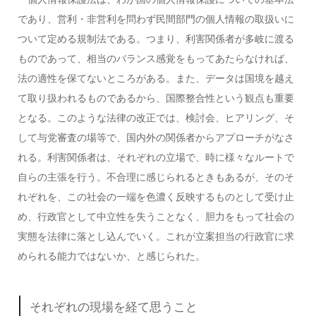
であり、営利・非営利を問わず民間部門の個人情報の取扱いに
ついて定める規制法である。つまり、利害関係者が多岐に渡る
ものであって、相当のバランス感覚をもってあたらなければ、
法の適性を保てないところがある。また、データは国境を越え
て取り扱われるものであるから、国際整合性という観点も重要
となる。このような法律の改正では、検討会、ヒアリング、そ
して与党審査の場等で、国内外の関係者からアプローチがなさ
れる。利害関係者は、それぞれの立場で、時に様々なルートで
自らの主張を行う。不合理に感じられるときもあるが、そのそ
れぞれを、この社会の一端を色濃く反映するものとして受け止
め、行政官として中立性を失うことなく、胆力をもって社会の
実態を法律に落とし込んでいく。これが立案担当の行政官に求
められる能力ではないか、と感じられた。
それぞれの現場を経て思うこと