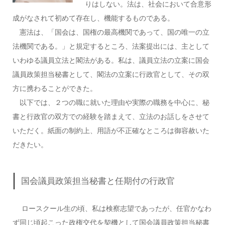
りはしない。法は、社会において合意形
成がなされて初めて存在し、機能するものである。
憲法は、「国会は、国権の最高機関であって、国の唯一の立
法機関である。」と規定するところ、法案提出には、主として
いわゆる議員立法と閣法がある。私は、議員立法の立案に国会
議員政策担当秘書として、閣法の立案に行政官として、その双
方に携わることができた。
以下では、２つの職に就いた理由や実際の職務を中心に、秘
書と行政官の双方での経験を踏まえて、立法のお話しをさせて
いただく。紙面の制約上、用語が不正確なところは御容赦いた
だきたい。
国会議員政策担当秘書と任期付の行政官
ロースクール生の頃、私は検察志望であったが、任官かなわ
ず同じ頃起こった政権交代を契機として国会議員政策担当秘書