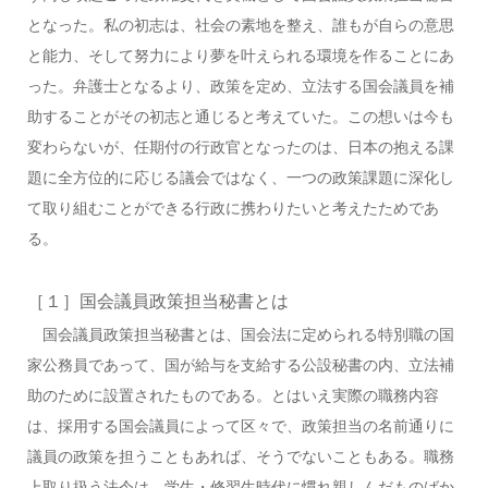
となった。私の初志は、社会の素地を整え、誰もが自らの意思
と能力、そして努力により夢を叶えられる環境を作ることにあ
った。弁護士となるより、政策を定め、立法する国会議員を補
助することがその初志と通じると考えていた。この想いは今も
変わらないが、任期付の行政官となったのは、日本の抱える課
題に全方位的に応じる議会ではなく、一つの政策課題に深化し
て取り組むことができる行政に携わりたいと考えたためであ
る。
［１］国会議員政策担当秘書とは
国会議員政策担当秘書とは、国会法に定められる特別職の国
家公務員であって、国が給与を支給する公設秘書の内、立法補
助のために設置されたものである。とはいえ実際の職務内容
は、採用する国会議員によって区々で、政策担当の名前通りに
議員の政策を担うこともあれば、そうでないこともある。職務
上取り扱う法令は、学生・修習生時代に慣れ親しんだものばか