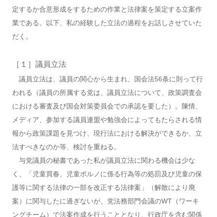
定するか合意形成をするための作業と法律案を策定する立案作
業である。以下、私の経験した立法の過程をお話しさせていた
だく。
［１］議員立法
議員立法は、議員の関心から生まれ、国会法56条に則って行
われる（議員の所属する党は、議員立法について、政策調査会
における審査及び国会対策委員会での承認を要した）。陳情、
メディア、参加する議員連盟や勉強会によってもたらされる情
報から政策課題を見つけ、現行法における解決ができるか、立
法すべきなのか等、検討を重ねる。
与党議員の秘書であった私が議員立法に関わる機会は少な
く、「児童買春、児童ポルノに係る行為等の処罰及び児童の保
護等に関する法律の一部を改正する法律案」（解散により廃
案）に関与したに過ぎないが、党法務部門会議のWT（ワーキ
ングチーム）で法案作成を行うこととなり、行政庁を含む関係