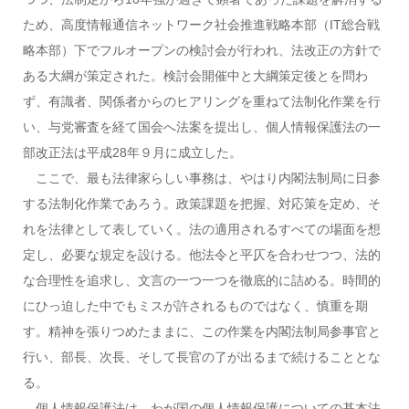
ため、高度情報通信ネットワーク社会推進戦略本部（IT総合戦
略本部）下でフルオープンの検討会が行われ、法改正の方針で
ある大綱が策定された。検討会開催中と大綱策定後とを問わ
ず、有識者、関係者からのヒアリングを重ねて法制化作業を行
い、与党審査を経て国会へ法案を提出し、個人情報保護法の一
部改正法は平成28年９月に成立した。
ここで、最も法律家らしい事務は、やはり内閣法制局に日参
する法制化作業であろう。政策課題を把握、対応策を定め、そ
れを法律として表していく。法の適用されるすべての場面を想
定し、必要な規定を設ける。他法令と平仄を合わせつつ、法的
な合理性を追求し、文言の一つ一つを徹底的に詰める。時間的
にひっ迫した中でもミスが許されるものではなく、慎重を期
す。精神を張りつめたままに、この作業を内閣法制局参事官と
行い、部長、次長、そして長官の了が出るまで続けることとな
る。
個人情報保護法は、わが国の個人情報保護についての基本法