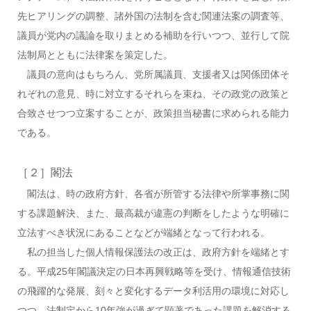
先ヒアリングの調整、諸外国の法制を含む関連法案の調査等、
議員が党内の議論を取りまとめる補助を行いつつ、並行して院
法制局とともに法律案を策定した。
議員の意向はもちろん、党所属議員、支援者又は関係団体そ
れぞれの意見、時に対立するそれらを束ね、その政党の政策と
合致させつつ立案することが、政策担当秘書に求められる能力
である。
［２］閣法
閣法は、時の政府方針、各省が所管する法律や所掌事務に関
する課題解決、また、最高裁が違憲の判断をしたような明確に
立法すべき状況にあることなどが端緒となって行われる。
私の担当した個人情報保護法の改正は、政府方針を端緒とす
る。平成25年閣議決定の日本再興戦略等を受け、情報通信技術
の飛躍的な発展、刻々と変化するデータ利活用の環境に対応し
つつ、法制定から10年強が過ぎて顕著であった課題を解消する