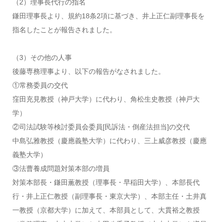
（2）理事長代行の指名
鎌田理事長より、規約18条2項に基づき、井上正仁副理事長を
指名したことが報告されました。
（3）その他の人事
後藤専務理事より、以下の報告がなされました。
①常務委員の交代
窪田充見教授（神戸大学）に代わり、角松生史教授（神戸大
学）
②司法試験等検討委員会委員[民訴法・倒産法担当]の交代
中島弘雅教授（慶應義塾大学）に代わり、三上威彦教授（慶應
義塾大学）
③法曹養成問題対策本部の増員
対策本部長・鎌田薫教授（理事長・早稲田大学）、本部長代
行・井上正仁教授（副理事長・東京大学）、本部主任・土井真
一教授（京都大学）に加えて、本部員として、大貫裕之教授