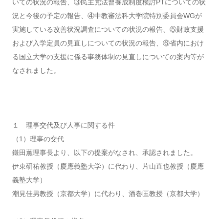
いての状況の報告、③民主党法曹養成制度検討PTについての状
況と今後の予定の報告、④中教審法科大学院特別委員会WGが
実施している改善状況調査についての状況の報告、⑤財政支援
および入学定員の見直しについての状況の報告、⑥省内におけ
る国立大学の支援に係る事務体制の見直しについての案内等が
なされました。
１ 理事交代及び人事に関する件
（1）理事の交代
鎌田薫理事長より、以下の提案がなされ、承認されました。
伊東研祐教授（慶應義塾大学）に代わり、片山直也教授（慶應
義塾大学）
潮見佳男教授（京都大学）に代わり、酒巻匡教授（京都大学）