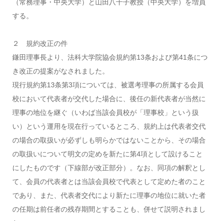
（常務理事・中央大学）と山田八千子教授（中央大学）を増員
する。
２ 規約改正の件
鎌田理事長より、法科大学院協会規約第13条および第41条につ
き改正の提案がなされました。
現行規約第13条第3項については、被選考理事の所属する会員
校において代表者が交代した場合に、後任の新代表者が当然に
理事の地位を継ぐ（いわば当該会員校が「理事校」という扱
い）という運用を現在行っているところ、規約上は代表者交代
の場合の取扱いが必ずしも明らかではないことから、その場合
の取扱いについて明文の定めを新たに第4項として設けること
にしたものです（下線部が改正部分）。なお、同項の解釈とし
て、会員の代表者とは当該会員校で代表として定めた者のこと
であり、また、代表者交代により新たに理事の地位に就いた者
の任期は前任者の残存期間とすることも、併せて説明されまし