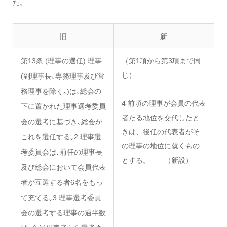
た。
旧
新
第13条 (理事の選任) 理事
（第1項から第3項まで同
じ）
(副理事長､専務理事及び常
務理事を除く｡)は､総会の
4 前項の理事が会員の代表
下に置かれた理事選考委員
者たる地位を交代したと
会の選考に基づき､総会が
きは、後任の代表者がそ
これを選任する｡2 理事選
の理事の地位に就くもの
考委員会は､前任の理事長
とする。 （新設）
及び総会において会員代表
者が互選する者6名をもっ
て充てる｡3 理事選考委員
会の選考する理事の過半数