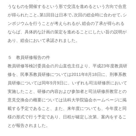
うなものを開催するという形で交流を進めるという方向で合意
が得られたこと､第1回目は日本で､次回の総会時に合わせて､シ
ンポジウムを行うことが考えられるが､総会の了承が得られる
ならば、具体的な計画の策定を進めることにしたい旨の説明が
あり、総会において承認されました。
５ 教員研修報告の件
教員研修等検討委員会の片山直也主任より、平成23年度教員研
修を、民事系教員研修については2011年8月18日に、刑事系教
員研修については同年9月9日に、いずれも司法研修所において
実施したこと、研修の内容および参加者と司法研修所教官との
意見交換会の概要については法科大学院協会ホームページに掲
載する予定であること、また、来年度についても、今年度と同
様の形式で行う予定であり、日程が確定し次第、案内をするこ
とが報告されました。