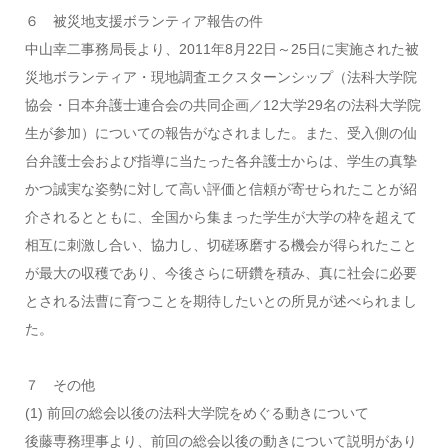
６ 被災地支援ボランティア報告の件
中山幸二事務局長より、2011年8月22日～25日に実施された被
災地ボランティア・現地調査エクスターンシップ（法科大学院
協会・日本弁護士連合会の共同企画／12大学29名の法科大学院
生が参加）についての報告がなされました。また、受入側の仙
台弁護士会および指導に当たった各弁護士からは、学生の真摯
かつ誠実な姿勢に対して高い評価と信頼が寄せられたことが紹
介されるとともに、全国から集まった学生が大学の枠を超えて
相互に刺激し合い、協力し、切磋琢磨する機会が得られたこと
が最大の収穫であり、今後さらに研鑽を積み、真に社会に必要
とされる法曹に育つことを期待したいとの所見が述べられまし
た。
７ その他
(1) 前回の総会以後の法科大学院をめぐる動きについて
後藤専務理事より、前回の総会以後の動きについて説明があり