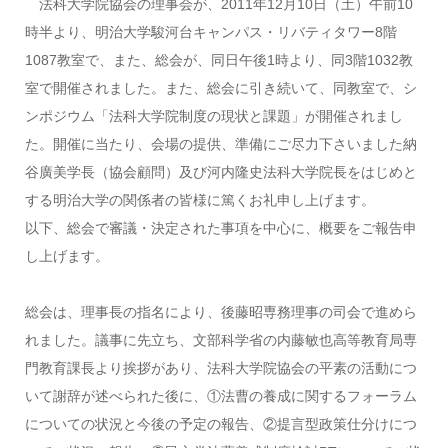
法科大学院協会の理事会が、2011年12月10日（土）午前10
時半より、明治大学駿河台キャンパス・リバティタワー8階
1087教室で、また、総会が、同日午後1時より、同3階1032教
室で開催されました。また、総会に引き続いて、同教室で、シ
ンポジウム「法科大学院制度の現状と課題」が開催されまし
た。開催に当たり、会場の提供、準備にご尽力下さいました納
谷廣美学長（協会顧問）及び河内隆史法科大学院長をはじめと
する明治大学の関係者の皆様に篤くお礼申し上げます。
以下、総会で審議・決定された事項を中心に、概要をご報告申
し上げます。
総会は、理事長の指名により、後藤昭専務理事の司会で進めら
れました。議事に先立ち、文部科学省の内藤敏也高等教育局専
門教育課長より挨拶があり、法科大学院協会の平素の活動につ
いて謝辞が述べられた後に、①法曹の養成に関するフォーラム
についての状況と今後の予定の報告、②提言型政策仕分けにつ