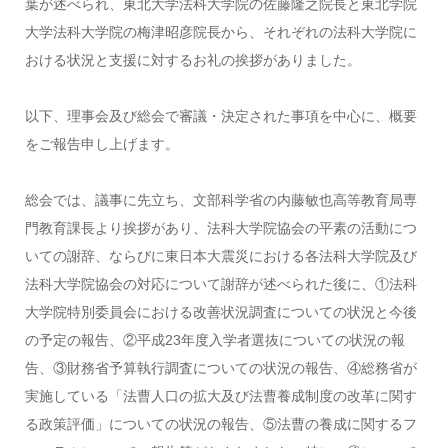
葉が述べられ、東北大学法科大学院の佐藤隆之院長と東北学院
大学法科大学院の梅津昭彦院長から、それぞれの法科大学院に
おける状況と支援に対するお礼の挨拶がありました。
以下、理事会及び総会で審議・決定された事項を中心に、概要
をご報告申し上げます。
総会では、議事に先立ち、文部科学省の内藤敏也高等教育局専
門教育課長より挨拶があり、法科大学院協会の平素の活動につ
いての謝辞、ならびに東日本大震災における各法科大学院及び
法科大学院協会の対応について謝辞が述べられた後に、①法科
大学院特別委員会における改善状況調査についての状況と今後
の予定の報告、②平成23年度入学者選抜についての状況の報
告、③財務省予算執行調査についての状況の報告、④総務省が
実施している「法曹人口の拡大及び法曹養成制度の改革に関す
る政策評価」についての状況の報告、⑤法曹の養成に関するフ