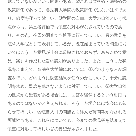
越えていないかという問題がある、②これは文科省・法務省の
政策評価であって、各法科大学院の政策評価ではないはずであ
り、節度を守って欲しい、③学問の自由、大学の自治という観
点からも、第三者評価でも慎重な対応がなされているのであ
り、その点、今回の調査でも慎重に行ってほしい、旨の意見を
法科大学院として表明しているが、現在始まっている調査にお
いてはこうした意見が十分に反映されておらず、あらためて意
見（案）を作成した旨の説明がありました。また、こうした状
況をふまえて、各法科大学院においては、①どのような人が調
査を行い、どのように調査結果を使うのかについて、十分に説
明を求め、疑念を残さないように対応してほしい、②大学自治
の観点から疑義がある場合には、回答を留保するという対応も
あるのではないかと考えられる、そうした場合には協会にも知
らせてほしい、③法曹人口の問題とも絡んだ質問等がなされる
可能性もある、これらについても、今までの意見等を踏まえて
慎重に対応してほしい旨の要望が示されました。