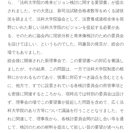
ら、「法科大学院の将来ビジョン検討に関する要望書」が提出
されました。その大意は、新司法試験合格者数等をめくる諸状
況を踏まえて、法科大学院協会として、法曹養成過程全体を視
野にいれた新しい法科大学院のビジョンを提起する必要があ
る、そのために協会内に現状分析と将来像検討のための委員会
を設けてほしい、というものでした。同趣旨の発言が、総会の
場でもありました。
総会後に開催された新理事会で、この要望書への対応を審議し
ましたが、その結果、この問題は、一方で法科大学院制度の根
幹にかかわるものであり、慎重に対応すべき論点を含むととも
に、他方で、すでに設置されている各検討委員会の所管事項と
も密接に関連するところから、現時点では特別の委員会は設け
ず、理事会の場でこの要望書が提起した問題を含めて、広く法
科大学院のあり方等について議論を行うこととなりました。そ
れに関連して、理事長から、各検討委員会間の話し合い等を通
じて、検討のための材料を提出して欲しい旨の要望が述べられ