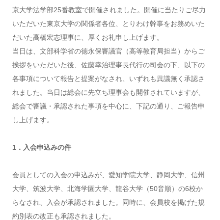
京大学法学部25番教室で開催されました。開催に当たりご尽力
いただいた東京大学の関係者各位、とりわけ幹事をお務めいた
だいた高橋宏志理事に、厚くお礼申し上げます。
当日は、文部科学省の徳永保審議官（高等教育局担当）からご
挨拶をいただいた後、佐藤幸治理事長代行の司会の下、以下の
各事項について報告と提案がなされ、いずれも異議無く承認さ
れました。当日は総会に先立ち理事会も開催されていますが、
総会で審議・承認された事項を中心に、下記の通り、ご報告申
し上げます。
1．入会申込みの件
会員としての入会の申込みが、愛知学院大学、静岡大学、信州
大学、筑波大学、北海学園大学、龍谷大学（50音順）の6校か
らなされ、入会が承認されました。同時に、会員校を掲げた規
約別表の改正も承認されました。