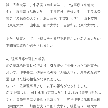
誠（広島大学）、中谷実（南山大学）、中森喜彦（京都大
学）、浜川清（法政大学）、平井宜雄（専修大学）、平良木登
規男（慶應義塾大学）、深田三徳（同志社大学）、山下友信
（東京大学）、山中至（熊本大学）、吉原和志（東北大学）。
また、監事として、上智大学の滝沢正教授および名古屋大学の
本間靖規教授が選任されました。
4）理事長等の選任の報告
①佐藤幸治理事長代行より、引き続いて開催された新理事会に
おいて、理事長に、佐藤幸治教授（近畿大学）が理事の互選で
選任された旨の報告がなされました。
続いて、佐藤理事長より、以下の報告がなされました。
② 副理事長に、田中成明（京都大学）および納谷廣美（明治大
学）、専務理事に伊藤眞（東京大学）、常務理事に永田眞三郎
（関西大学）、加藤哲夫（早稲田大学）、後藤昭（一橋大学）