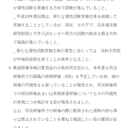
が適性試験を実施する方向で調整が進んでいること。
_ 平成19年度以降は、新たな適性試験実施主体を組織して
実施することとしているが、現在、その下で、日弁連法務
研究財団と大学入試センター双方の試験の統合を図る方向
で協議が進んでいること。
_ 新たな適性試験実施主体の運営に当たっては、法科大学院
が中核的役割を担うことが条件となること。
教員研修等検討委員会の小島武司主任から、本年度も司法
研修所での講義の傍聴研修（4回）を予定している他、他の
研修の可能性をも探っていることが報告され、司法研修所
での宿泊研修あるいは長期派遣研修についてもその可能性
の有無につき検討する旨が報告されました。
なお、司法研修所での研修の際に配布された資料の持ち帰
りは禁止されていることを重ねて確認したい旨の要請があ
りました。