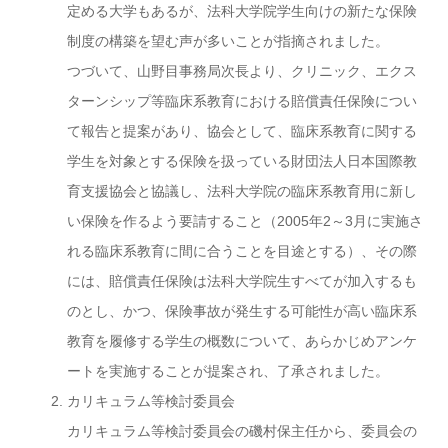
定める大学もあるが、法科大学院学生向けの新たな保険
制度の構築を望む声が多いことが指摘されました。
つづいて、山野目事務局次長より、クリニック、エクス
ターンシップ等臨床系教育における賠償責任保険につい
て報告と提案があり、協会として、臨床系教育に関する
学生を対象とする保険を扱っている財団法人日本国際教
育支援協会と協議し、法科大学院の臨床系教育用に新し
い保険を作るよう要請すること（2005年2～3月に実施さ
れる臨床系教育に間に合うことを目途とする）、その際
には、賠償責任保険は法科大学院生すべてが加入するも
のとし、かつ、保険事故が発生する可能性が高い臨床系
教育を履修する学生の概数について、あらかじめアンケ
ートを実施することが提案され、了承されました。
カリキュラム等検討委員会
カリキュラム等検討委員会の磯村保主任から、委員会の