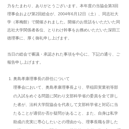
力をたまわり、ありがとうございます。本年度の当協会第3回
理事会および第2回総会が、2004年6月12日（土）、同志社大
学（寒梅館）で開催されました。開催のお世話をいただいた同
志社大学関係者各位、とりわけ幹事をお務めいただいた深田三
徳理事に、厚く御礼申し上げます。
当日の総会で審議・承認された事項を中心に、下記の通り、ご
報告申し上げます。
奥島孝康理事長の辞任について
理事会において、奥島孝康理事長より、早稲田実業初等部
の入試をめぐる問題に関わり文部科学省の委員を全て辞し
た者が、法科大学院協会を代表して文部科学省と対応に当
たることが適切か否か疑問があること、また、自身は私学
助成の充実に専心したいとの理由から、理事長職を辞した