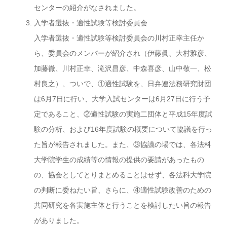
センターの紹介がなされました。
入学者選抜・適性試験等検討委員会
入学者選抜・適性試験等検討委員会の川村正幸主任か
ら、委員会のメンバーが紹介され（伊藤眞、大村雅彦、
加藤徹、川村正幸、滝沢昌彦、中森喜彦、山中敬一、松
村良之）、ついで、①適性試験を、日弁連法務研究財団
は6月7日に行い、大学入試センターは6月27日に行う予
定であること、②適性試験の実施二団体と平成15年度試
験の分析、および16年度試験の概要について協議を行っ
た旨が報告されました。また、③協議の場では、各法科
大学院学生の成績等の情報の提供の要請があったもの
の、協会としてとりまとめることはせず、各法科大学院
の判断に委ねたい旨、さらに、④適性試験改善のための
共同研究を各実施主体と行うことを検討したい旨の報告
がありました。