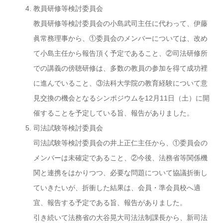
教員研修等検討委員会
教員研修等検討委員会の小島武司主任に代わって、伊藤
眞常務理事から、①委員会のメンバーについては、改め
て小島主任から報告頂く予定であること、②司法研修所
での講義の傍聴研修は、多数の教員の参加を得て成功裡
に進んでいること、③法科大学院の教育経験について意
見交換の機会となるシンポジウムを12月11日（土）に開
催することを予定している旨、報告がありました。
司法試験等検討委員会
司法試験等検討委員会の井上正仁主任から、①委員会の
メンバーは未確定であること、②今後、法務省等関係機
関と連携をはかりつつ、必要な問題について協議折衝し
ていきたいが、折衝した結果は、会員・準会員校へ適
宜、報告する予定である旨、報告がありました。
引き続いて法務省の大谷晃大司法法制課長から、新司法