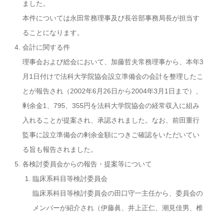
ました。
本件については永田常務理事及び長谷部事務局長が担当す
ることになります。
会計に関する件
理事会および総会において、加藤哲夫常務理事から、本年3
月1日付けで法科大学院協会設立準備会の会計を整理したこ
とが報告され（2002年6月26日から2004年3月1日まで）、
剰余金1、795、355円を法科大学院協会の経常収入に組み
入れることが提案され、承認されました。なお、前田重行
監事に設立準備会の剰余金額につきご確認をいただいてい
る旨も報告されました。
各検討委員会からの報告・提案等について
臨床系科目等検討委員会
臨床系科目等検討委員会の田口守一主任から、委員会の
メンバーが紹介され（伊藤眞、井上正仁、潮見佳男、椎