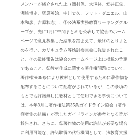
メンバーが紹介された上（磯村保、大澤裕、笠井正俊、
洲崎博史、塚原英治、中川丈久、フット・ダニエル、山
本和彦、吉原和志）、①公法系実務教育ワーキンググル
ープが、先に1月に中間まとめを公表して協会のホーム
ページで意見募集した結果を踏まえて、最終のとりまと
めを行い、カリキュラム等検討委員会に報告されたこ
と、その最終報告は協会のホームページ上に掲載の予定
であること、②教材作成に関する著作権問題について、
著作権法35条により教材として使用するために著作物を
配布することについて配慮がされているが、この条項の
もとでも許諾無しに教材として使用できる事例について
は、本年3月に著作権法第35条ガイドライン協会（著作
権者側の組織）が示したガイドラインが参考となる旨が
報告され、さらに、③著作物の使用の許諾が必要な場合
に利用可能な、許諾取得の代行機関として、法教育支援