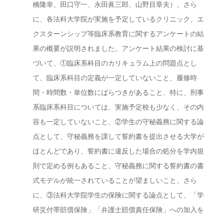
橋隆幸、田口守一、永田眞三郎、山野目章夫）、さら
に、各法科大学院が実施を予定しているクリニック、エ
クスターンシップ等臨床系教育に関するアンケートの結
果の概要が説明されました。アンケート結果の検討に基
づいて、①臨床系科目のカリキュラム上の問題点とし
て、臨床系科目の定義が一定していないこと、履修時
間・時間数・単位数にばらつきがあること、特に、刑事
系臨床系科目については、実施予定校も少なく、その内
容も一定していないこと、②学生の守秘義務に関する論
点として、守秘義務を課して誓約書を提出させる大学が
ほとんどであり、誓約書に違反した場合の処分を学内規
則で定める例もあること、守秘義務に関する誓約書の書
式モデルが統一されていることが望ましいこと、さら
に、③法科大学院学生の保険に関する論点として、「学
研災付帯賠償保険」「弁護士賠償責任保険」への加入を