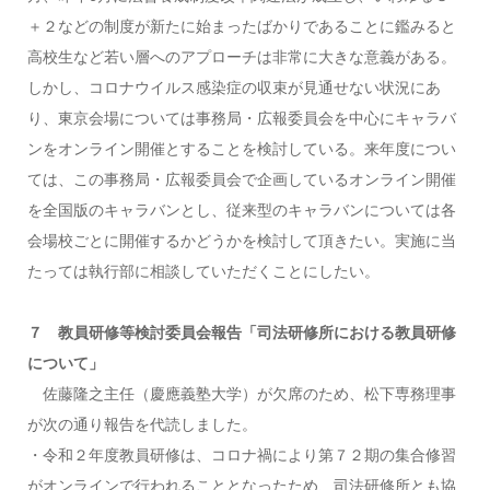
＋２などの制度が新たに始まったばかりであることに鑑みると
高校生など若い層へのアプローチは非常に大きな意義がある。
しかし、コロナウイルス感染症の収束が見通せない状況にあ
り、東京会場については事務局・広報委員会を中心にキャラバ
ンをオンライン開催とすることを検討している。来年度につい
ては、この事務局・広報委員会で企画しているオンライン開催
を全国版のキャラバンとし、従来型のキャラバンについては各
会場校ごとに開催するかどうかを検討して頂きたい。実施に当
たっては執行部に相談していただくことにしたい。
７ 教員研修等検討委員会報告「司法研修所における教員研修
について」
佐藤隆之主任（慶應義塾大学）が欠席のため、松下専務理事
が次の通り報告を代読しました。
・令和２年度教員研修は、コロナ禍により第７２期の集合修習
がオンラインで行われることとなったため、司法研修所とも協