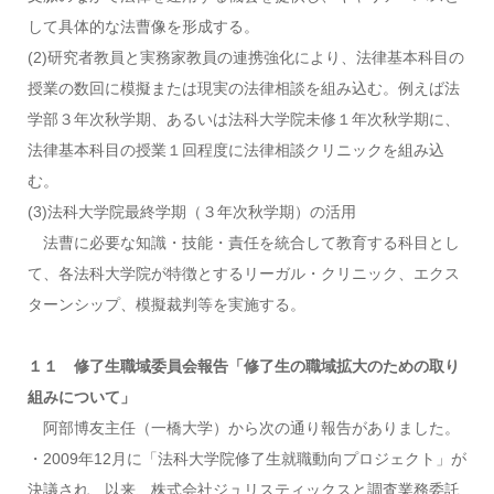
して具体的な法曹像を形成する。
(2)研究者教員と実務家教員の連携強化により、法律基本科目の
授業の数回に模擬または現実の法律相談を組み込む。例えば法
学部３年次秋学期、あるいは法科大学院未修１年次秋学期に、
法律基本科目の授業１回程度に法律相談クリニックを組み込
む。
(3)法科大学院最終学期（３年次秋学期）の活用
法曹に必要な知識・技能・責任を統合して教育する科目とし
て、各法科大学院が特徴とするリーガル・クリニック、エクス
ターンシップ、模擬裁判等を実施する。
１１ 修了生職域委員会報告「修了生の職域拡大のための取り
組みについて」
阿部博友主任（一橋大学）から次の通り報告がありました。
・2009年12月に「法科大学院修了生就職動向プロジェクト」が
決議され、以来、株式会社ジュリスティックスと調査業務委託