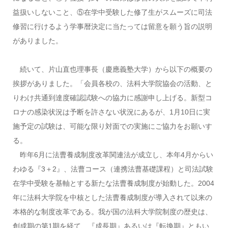
益扱いしないこと、⑤在学中受験した修了生がスムーズに司法
修習に行けるよう学事暦決定に当たっては留意を願う旨の説明
がありました。
続いて、片山直也理事長（慶應義塾大学）から以下の概要の
挨拶がありました。「会員各校の、法科大学院協会の活動、と
りわけ共通到達度確認試験への協力に感謝申し上げる。新型コ
ロナの感染状況は予断を許さない状況にあるが、1月10日に実
施予定の試験は、可能な限り対面での実施にご協力をお願いす
る。
昨年6月に法曹養成制度改革関連法が成立し、本年4月からい
わゆる『3＋2』、法曹コース（連携法曹基礎課程）と司法試験
在学中受験を基軸とする新たな法曹養成制度が始動した。2004
年に法科大学院を中核とした法曹養成制度が導入されて以来の
本格的な制度改革である。我が国の法科大学院制度の歴史は、
創成期の第1期を経て、『成長期』あるいは『転換期』ともい