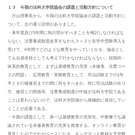
１３ 今期の法科大学院協会の課題と活動方針について
片山理事長から、今期の法科大学院協会の課題と活動方針に
ついて、次の通り説明がありました。
・来年度及び3年間に執行部がすべきことを検討しなければな
らない。法曹養成制度改革すなわち３＋２と在学中受験導入を
受けて、6年間でどのような教育をやっていくかを、協会とし
ても会員各校としても考えて行かなければならない。段階的・
体系的教育として、まずは基礎教育の充実（未修者、法曹コー
スの問題）、応用教育・実務教育として、司法試験までの1年
半とその後修習までの間に何をすべきか。特に司法試験の在り
方、修習との関係等、法曹養成制度の中核が法科大学院である
ことは変わらないので、法科大学院側から積極的に発信してい
くことが必要である。
・今期の課題として、第一は基礎教育の充実化。中教審でも議
論されている未修者教育の充実を推進する。オンライン教育が
普及したのでそれがベースになる。オンデマンド教材を予習教