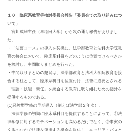
１０ 臨床系教育等検討委員会報告「委員会での取り組みにつ
いて」
宮川成雄主任（早稲田大学）から次の通り報告がありまし
た。
・「法曹コース」の導入を契機に、法学部教育と法科大学院教
育の接合において、臨床系科目をどのように位置づけるべきか
を検討し、中間取りまとめを行った。
・中間取りまとめの趣旨は、法学部教育と法科大学院教育を接
合する柱として、臨床系科目を位置付け、法曹に必要とされる
「理論・技能・責任」を統合する教育に取り組むための指針を
提供するものである。
(1)経験型学修の早期導入（例えば法学部２年次）。
法律学修の初期に臨床系科目を提供することによって、①法
律学修に対するモチベーションを高めるだけでなく、②事実の
文脈のなかで法律を運用する機会を提供し、キャリア・パスと