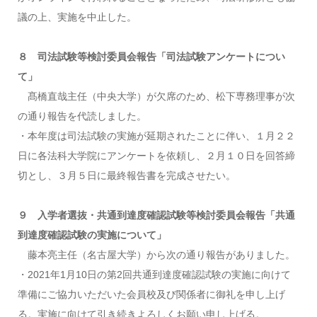
議の上、実施を中止した。
８ 司法試験等検討委員会報告「司法試験アンケートについ
て」
髙橋直哉主任（中央大学）が欠席のため、松下専務理事が次
の通り報告を代読しました。
・本年度は司法試験の実施が延期されたことに伴い、１月２２
日に各法科大学院にアンケートを依頼し、２月１０日を回答締
切とし、３月５日に最終報告書を完成させたい。
９ 入学者選抜・共通到達度確認試験等検討委員会報告「共通
到達度確認試験の実施について」
藤本亮主任（名古屋大学）から次の通り報告がありました。
・2021年1月10日の第2回共通到達度確認試験の実施に向けて
準備にご協力いただいた会員校及び関係者に御礼を申し上げ
る。実施に向けて引き続きよろしくお願い申し上げる。