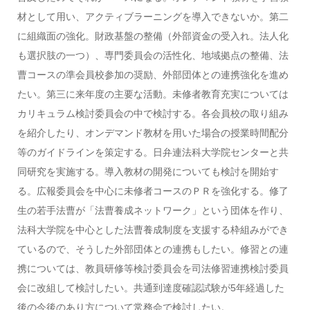
材として用い、アクティブラーニングを導入できないか。第二
に組織面の強化。財政基盤の整備（外部資金の受入れ。法人化
も選択肢の一つ）、専門委員会の活性化、地域拠点の整備、法
曹コースの準会員校参加の奨励、外部団体との連携強化を進め
たい。第三に来年度の主要な活動。未修者教育充実については
カリキュラム検討委員会の中で検討する。各会員校の取り組み
を紹介したり、オンデマンド教材を用いた場合の授業時間配分
等のガイドラインを策定する。日弁連法科大学院センターと共
同研究を実施する。導入教材の開発についても検討を開始す
る。広報委員会を中心に未修者コースのＰＲを強化する。修了
生の若手法曹が「法曹養成ネットワーク」という団体を作り、
法科大学院を中心とした法曹養成制度を支援する枠組みができ
ているので、そうした外部団体との連携もしたい。修習との連
携については、教員研修等検討委員会を司法修習連携検討委員
会に改組して検討したい。共通到達度確認試験が5年経過した
後の今後のあり方について常務会で検討したい。