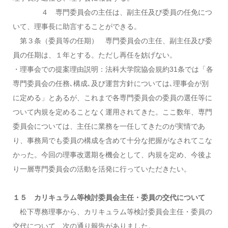
４ 専門委員会の主任は、副主任及び委員の任免につ
いて、理事長に助言することができる。
第３条（委員等の任期） 専門委員会の主任、副主任及び委
員の任期は、１年とする。ただし再任を妨げない。
・理事会での提案理由説明：法科大学院協会規約31条では「各
専門委員会の任務､構成､及び運営方針については､理事会が別
に定める」とあるが、これまで各専門委員会の委員の選任等に
ついて内規を定めることなく運用されてきた。ここ数年、専門
委員会については、主任に業務を一任してきたのが実情であ
り、事務局でも委員の構成を含めて十分な把握がなされてこな
かった。今回の理事改選期を機会として、内規を定め、今後よ
り一層専門委員会の活動を活発に行っていただきたい。
１５ カリキュラム等検討委員会主任・委員の交代について
松下専務理事から、カリキュラム等検討委員会主任・委員の
交代について、次の通り報告がありました。