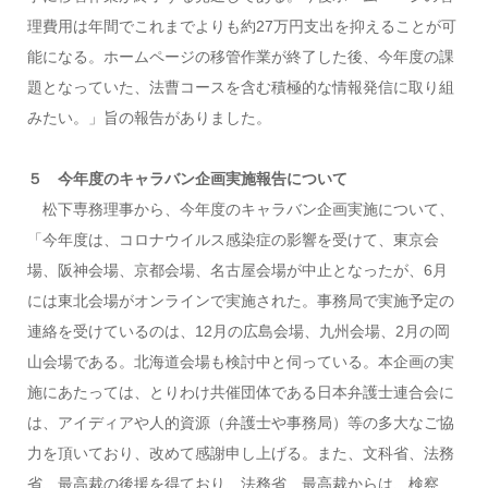
理費用は年間でこれまでよりも約27万円支出を抑えることが可
能になる。ホームページの移管作業が終了した後、今年度の課
題となっていた、法曹コースを含む積極的な情報発信に取り組
みたい。」旨の報告がありました。
５ 今年度のキャラバン企画実施報告について
松下専務理事から、今年度のキャラバン企画実施について、
「今年度は、コロナウイルス感染症の影響を受けて、東京会
場、阪神会場、京都会場、名古屋会場が中止となったが、6月
には東北会場がオンラインで実施された。事務局で実施予定の
連絡を受けているのは、12月の広島会場、九州会場、2月の岡
山会場である。北海道会場も検討中と伺っている。本企画の実
施にあたっては、とりわけ共催団体である日本弁護士連合会に
は、アイディアや人的資源（弁護士や事務局）等の多大なご協
力を頂いており、改めて感謝申し上げる。また、文科省、法務
省、最高裁の後援を得ており、法務省、最高裁からは、検察