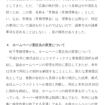
としてきた。ただ、『広義の執行部』という名称はやや混乱を
招くため、この度、名称を『常務会（常務理事会）』とした
い。なお、常務会（常務理事会）は、理事会とは異なり、特定
の事項について議決を行うものではないので、議事方法や議事
事項を定めることはしない。」旨の報告がありました。
４ ホームページ委託先の変更について
松下専務理事から、ホームページ委託先の変更について、
「平成21年に株式会社ジュリスティックスと業務委託契約を締
結し、協会ホームページの管理を同社に委託してきたが、本年
12月末で同社との契約を解除することとした。新たな業務委託
先としては、複数の会社から見積りを取り検討した結果、株式
会社ムーンファクトリーが適切と判断し、同社と本年10月30日
に契約を締結し、現在、ホームページの移管作業を行ってもら
っている。サーバー移管作業は順調に進んでおり、年内には無
事に移管作業が終了する見通しである。今後ホームページの管