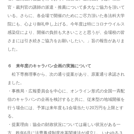
官・裁判官の講師の派遣・推薦について多大なご協力を頂いて
いる。さらに、各会場で開催のためにご尽力頂いた各法科大学
院にも、心より御礼申し上げる。今年度は特にコロナウイルス
感染症により、開催の負担も大きいことと思うが、会場校の皆
さまには引き続きご協力をお願いしたい。」旨の報告がありま
した。
６ 来年度のキャラバン企画の実施について
松下専務理事から、次の通り提案があり、原案通り承認され
ました。
・事務局・広報委員会を中心に、オンライン形式の全国一斉配
信のキャラバンの企画を検討すると共に、従来型の地域開催を
行う場合には、予算は来年度も1会場当たり20万円を上限とす
る。
・提案理由：協会の財政状況については厳しい状況がある一
方、昨年6月に法曹養成制度改革関連法が成立し、いわゆる３