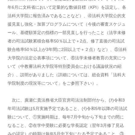
年6月に文科省において定量的な数値目標（KPI）を設定し、各
法科大学院に報告済みであることなど）、④法科大学院公的支
援見直し強化・加算プログラムについて（今後の審査スケジュ
ール、基礎額算定の指標の一部見直しを行ったこと（法学未修
者の司法試験累積合格率50％以上で＋2点、修了直後の司法試
験合格率50％以上が3年間に2回以上で＋２点）など）、⑤法科
大学院の法定公表事項について、⑥法学未修者教育の充実につ
いて（中教審法科大学院等特別委員会における議論状況の紹
介）、説明がありました（詳細については、総会資料「法科大
学院制度の現況等について」をご参照下さい）。
次に、廣瀬仁貴法務省大臣官房司法法制部付から、(ｱ)令和3
年司法試験は5月実施予定であること、(ｲ)令和5年以降の司法試
験について、①実施時期は、毎年7月中旬から下旬までの間に
なること、②在学中受験に必要な学長認定（翌年3月修了見込
みの認定）の時期は毎年5月中下旬になる予定であること、③