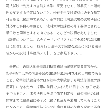
司法試験で判定すべき能力水準に変更はなく、難易度・出題範
囲を変更する予定はないこと、④在学中受験資格に必要な所定
科目単位は検討中であるが、基本的には司法試験の試験科目に
対応する科目の単位とし、法科大学院課程の修了要件とされる
単位数と同等とする方向であることなどの説明がありました
（詳細については、協会メーリングリストにて令和2年12月25
日に配信しました「12月12日法科大学院協会総会における法務
省からの説明【事務局メモ】」をご参照下さい）。
最後に、吉岡大地最高裁判所事務総局審議官室参事官から、
①令和5年以降の司法修習の開始時期は毎年3月20日前後である
こと、②司法試験合格のほか法科大学院修了も司法修習生の採
用要件になるため、採用の前日である3月18日までに修了が必
要であること、③各法科大学院で修了判定後、修習開始の1週
間前までに最高裁に修了又は修了見込みを通知してもらうこと
になること、④学位授与式への出席は修習の欠席を認めて不利