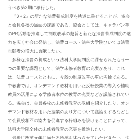
うべき第2期に移行した。
『3＋2』の新たな法曹養成制度を軌道に乗せることが、協会
と会員各校の当面の課題である。協会としては、キャラバン等
のPR活動を推進して制度改革の趣旨と新たな法曹養成制度の魅
力を広く社会に発信し、法曹コース・法科大学院ひいては法曹
志願者の増大に貢献したい。
多様な法曹の養成という法科大学院制度に課せられたもう一
つの重要な課題として、法学未修者教育の充実があり、これ
は、法曹コースとともに、今般の制度改革の車の両輪である。
中教審では、オンデマンド教材を用いた反転授業の導入や補助
教員の活用による学修者本位の教育の充実などが議論されてい
る。協会は、会員各校の未修者教育の取組を紹介したり、オン
デマンド教材を用いた授業のあり方について議論をするなどし
て会員校相互の協力を促進する枠組みを設けることによって、
法科大学院全体の未修者教育の充実を推進したい。
最後に改革元年に当たる所感を述べさせていただきたい。法