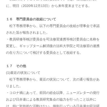
に、明日（2020年12月13日）から来年度末までとする。
１６ 専門委員会の改組について
松下専務理事から、以下の専門委員会の改組が理事会で承認
された旨が報告されました。
・教員研修等検討委員会を司法修習連携等検討委員会に名称を
変更し、ギャップターム解消後の法科大学院と司法修習の連携
の在り方について検討する委員会として改組する。
１７ その他
(1)最近の状況について
松下専務理事から、最近の状況について、次の通り報告があ
りました。
・コロナ禍にあって、前回の総会以降、ニューズレターの発行
および日弁連による教員研究集会の協力を行ったこと以外に
は、特に対外的な活動はない。例年行っている日弁連や司法研