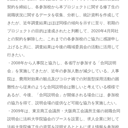
契約を締結し、各参加校から本プロジェクトに関する修了生の
就職状況に関するデータを収集、分析し、統計資料を作成して
きたが、近年調査結果はほぼ同様の傾向を示すに至り、初期の
プロジェクトの目的は達成されたと判断して、2020年4月同社
との契約を解除した。これまでの各参加校のご協力に感謝申し
上げると共に、調査結果は今後の職域委員会の活動に活用して
行きたい。
・2008年から人事院と協力し、各省庁が参加する「合同説明
会」を実施してきたが、近年の参加人数が減少している。人事
院は、費用対効果の観点及びコロナ禍での対面型採用活動の困
難性から従来のような合同説明会は難しいと考えている模様で
あるが、今後、「合同説明会」が開催される場合には、参加校
の協力を得て、説明会場の提供など可能な協力を実施したい。
・2009年は、東京商工会議所・大阪商工会議所主催の就職合同
説明会に法科大学院協会のブースを設置し、求人企業に対して
法科大学院修了生の資質を説明するとともに求人情報を参加校