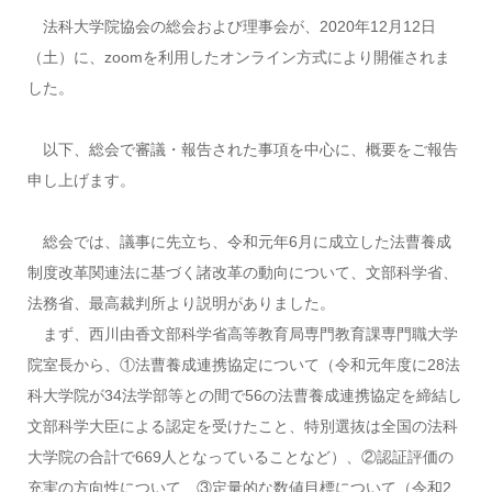
法科大学院協会の総会および理事会が、2020年12月12日
（土）に、zoomを利用したオンライン方式により開催されま
した。
以下、総会で審議・報告された事項を中心に、概要をご報告
申し上げます。
総会では、議事に先立ち、令和元年6月に成立した法曹養成
制度改革関連法に基づく諸改革の動向について、文部科学省、
法務省、最高裁判所より説明がありました。
まず、西川由香文部科学省高等教育局専門教育課専門職大学
院室長から、①法曹養成連携協定について（令和元年度に28法
科大学院が34法学部等との間で56の法曹養成連携協定を締結し
文部科学大臣による認定を受けたこと、特別選抜は全国の法科
大学院の合計で669人となっていることなど）、②認証評価の
充実の方向性について、③定量的な数値目標について（令和2