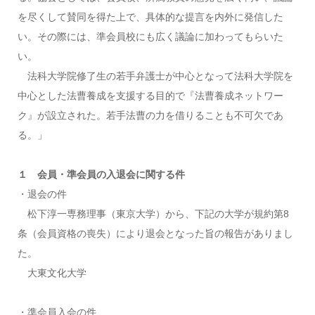
を尽くして賛同を得た上で、具体的な提言を内外に発信した
い。その際には、準会員校にも広く議論に加わってもらいた
い。
法科大学院修了生の若手弁護士が中心となって法科大学院を
中心とした法曹養成を支援する目的で『法曹養成ネットワー
ク』が設立された。若手法曹の力を借りることも不可欠であ
る。」
１ 会員・準会員の入退会に関する件
・退会の件
松下淳一専務理事（東京大学）から、下記の大学が規約第8
条（会員資格の喪失）により退会となった旨の報告がありまし
た。
大東文化大学
・準会員入会の件