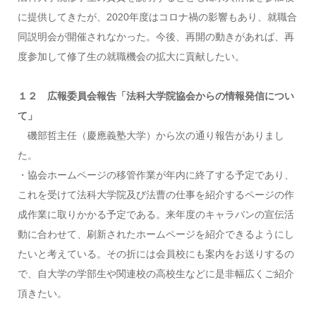
に提供してきたが、2020年度はコロナ禍の影響もあり、就職合
同説明会が開催されなかった。今後、再開の動きがあれば、再
度参加して修了生の就職機会の拡大に貢献したい。
１２ 広報委員会報告「法科大学院協会からの情報発信につい
て」
磯部哲主任（慶應義塾大学）から次の通り報告がありまし
た。
・協会ホームページの移管作業が年内に終了する予定であり、
これを受けて法科大学院及び法曹の仕事を紹介するページの作
成作業に取りかかる予定である。来年度のキャラバンの宣伝活
動に合わせて、刷新されたホームページを紹介できるようにし
たいと考えている。その折には会員校にも案内をお送りするの
で、自大学の学部生や関連校の高校生などに是非幅広くご紹介
頂きたい。