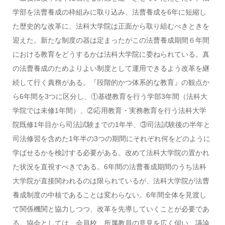
学部を法曹養成の枠組みに取り込み、法曹養成を6年に短縮し
た歴史的な改革に、法科大学院は正面から取り組むべきときを
迎えた。新たな制度の器は定まったがこの法曹養成期間６年間
における教育をどうするかは法科大学院に委ねられている。真
の法曹養成のためよりよい制度として運用できるよう改革を継
続して行く責務がある。『段階的かつ体系的な教育』の観点か
ら6年間を3つに区分し、①基礎教育を行う学部3年間（法科大
学院では未修1年間）、②応用教育・実務教育を行う法科大学
院既修1年目から司法試験までの1年半、③司法試験後の半年と
司法修習を含めた1年半の3つの期間にそれぞれ何をどのように
学ばせるかを検討する必要がある。改めて法科大学院の置かれ
た状況を直視すべきである。6年間の法曹養成期間のうち法科
大学院が直接関われるのは限られているが、法科大学院が法曹
養成制度の中核であることは変わらない。6年間全体を見渡し
て関係機関と協力しつつ、改革を先導していくことが必要であ
る。協会としては、会員校、所属教員の意見を広く伺い、議論