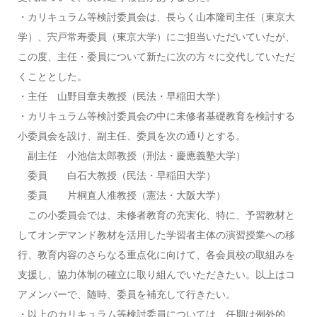
・カリキュラム等検討委員会は、長らく山本隆司主任（東京大
学）、宍戸常寿委員（東京大学）にご担当いただいていたが、
この度、主任・委員について新たに次の方々に交代していただ
くこととした。
・主任 山野目章夫教授（民法・早稲田大学）
・カリキュラム等検討委員会の中に未修者基礎教育を検討する
小委員会を設け、副主任、委員を次の通りとする。
副主任 小池信太郎教授（刑法・慶應義塾大学）
委員 白石大教授（民法・早稲田大学）
委員 片桐直人准教授（憲法・大阪大学）
この小委員会では、未修者教育の充実化、特に、予習教材と
してオンデマンド教材を活用した学習者主体の演習授業への移
行、教育内容のさらなる重点化に向けて、各会員校の取組みを
支援し、協力体制の確立に取り組んでいただきたい。以上はコ
アメンバーで、随時、委員を補充して行きたい。
・以上のカリキュラム等検討委員については、任期は例外的