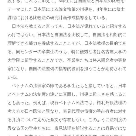
説する。これらに加えて、3年生には自国法と日本法の比較を
テーマにした日本語による論文執筆の指導を、4年生には修士
課程における比較法の研究計画作成指導をしている。
日本法を教えると言っても、日本法が優れていると紹介する
わけではない。日本法と自国法を比較して、自国法を相対的に
理解できる能力を養成することこそが、日本法教授の目的であ
る。同センターの卒業生のうち、特に優秀な者は名古屋大学の
大学院に留学することができ、卒業生たちは将来研究者や実務
家になり、自国の法整備の指導的役割を担うことが期待されて
いる。
ベトナムの法律家の卵である学生たちと接していると、日本
とベトナムの法制度の違いに直面し、指導に難しさを感じるこ
ともあった。例えば、現行ベトナム民法では、権利外観法理の
考え方が日本民法と異なり、表見代理や債権の準占有者に対す
る弁済について定めた条文が存在しない。このように法制度の
異なる国の学生たちに、表見法理を解説することは容易ではな