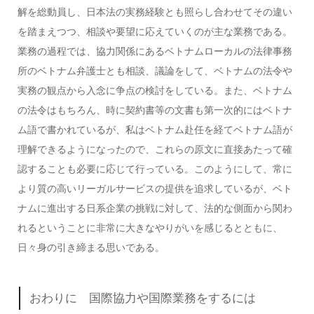
解を総動員し、日本法の実務経験とも照らし合わせてその違い
を踏まえつつ、相談や要望に応えていくのが主な業務である。
業務の過程では、協力関係にあるベトナムローカルの法律事務
所のベトナム弁護士とも相談、議論をして、ベトナムの法令や
実務の観点から入念に争点の検討をしている。また、ベトナム
の法令はもちろん、時に契約書等の文書も第一次的にはベトナ
ム語で書かれているが、私はベトナム赴任を経てベトナム語が
理解できるようになったので、これらの原文に直接あたって確
認することも必要に応じて行っている。このようにして、常に
より質の高いリーガルサービスの提供を追求しているが、ベト
ナムに進出する日系企業の挑戦に対して、法的な側面から関わ
れるということに非常に大きなやりがいを感じるとともに、
日々身の引き締まる思いである。
おわりに 国際協力や国際業務をするには