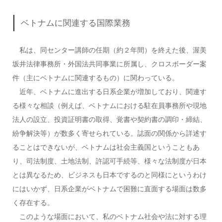
ベトナムに関連する国際業務
私は、同センター講師の任期（約２年間）を終えた後、渥美
坂井法律事務所・外国法共同事業に所属し、クロスボーダー案
件（主にベトナムに関連するもの）に関わっている。
近年、ベトナムに進出する日系企業が増加しており、関連す
る様々な相談（例えば、ベトナムにおける駐在員事務所や現地
法人の設立、投資証明書の取得、覚書や契約書の調印・締結、
紛争解決等）が数多く寄せられている。誌面の関係から詳述す
ることはできないが、ベトナムは社会主義国ということもあ
り、司法制度、土地法制、許認可手続等、様々な法制度が日本
とは異なるため、ビジネスも日本でするのと同様にというわけ
にはいかず、日系企業がベトナムで困難に直面する場面は数多
く存在する。
このような場面において、私のベトナム社会や法に対する理