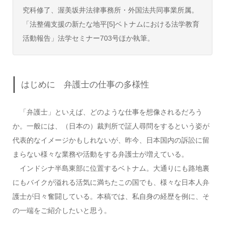
究科修了、渥美坂井法律事務所・外国法共同事業所属。
「法整備支援の新たな地平[5]ベトナムにおける法学教育
活動報告」法学セミナー703号ほか執筆。
はじめに 弁護士の仕事の多様性
「弁護士」といえば、どのような仕事を想像されるだろう
か。一般には、（日本の）裁判所で証人尋問をするという姿が
代表的なイメージかもしれないが、昨今、日本国内の訴訟に留
まらない様々な業務や活動をする弁護士が増えている。
インドシナ半島東部に位置するベトナム。大通りにも路地裏
にもバイクが溢れる活気に満ちたこの国でも、様々な日本人弁
護士が日々奮闘している。本稿では、私自身の経歴を例に、そ
の一端をご紹介したいと思う。