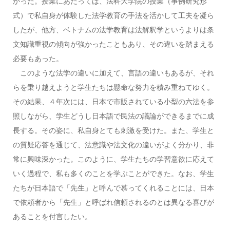
かった。授業にあたっては、法科大学院の授業（事例研究形
式）で私自身が体験した法学教育の手法を活かして工夫を凝ら
したが、他方、ベトナムの法学教育は法解釈学というよりは条
文知識重視の傾向が強かったこともあり、その違いを踏まえる
必要もあった。
このような法学の違いに加えて、言語の違いもあるが、それ
らを乗り越えようと学生たちは懸命な努力を積み重ねてゆく。
その結果、４年次には、日本で市販されている小型の六法を参
照しながら、学生どうし日本語で民法の議論ができるまでに成
長する。その姿に、私自身とても刺激を受けた。また、学生と
の質疑応答を通じて、法意識や法文化の違いがよく分かり、非
常に興味深かった。このように、学生たちの学習意欲に応えて
いく過程で、私も多くのことを学ぶことができた。なお、学生
たちが日本語で「先生」と呼んで慕ってくれることには、日本
で依頼者から「先生」と呼ばれ信頼されるのとは異なる喜びが
あることを付言したい。