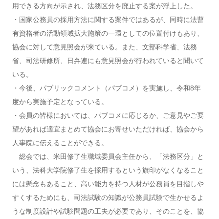
用できる方向が示され、法務区分を廃止する案が浮上した。
・国家公務員の採用方法に関する案件ではあるが、同時に法曹
有資格者の活動領域拡大施策の一環としての位置付けもあり、
協会に対して意見照会が来ている。また、文部科学省、法務
省、司法研修所、日弁連にも意見照会が行われていると聞いて
いる。
・今後、パブリックコメント（パブコメ）を実施し、令和8年
度から実施予定となっている。
・会員の皆様においては、パブコメに応じるか、ご意見やご要
望があれば適宜まとめて協会にお寄せいただければ、協会から
人事院に伝えることができる。
総会では、米田修了生職域委員会主任から、「法務区分」と
いう、法科大学院修了生を採用するという旗印がなくなること
には懸念もあること、高い能力を持つ人材が公務員を目指しや
すくするためにも、司法試験の知識が公務員試験で生かせるよ
うな制度設計や試験問題の工夫が必要であり、そのことを、協