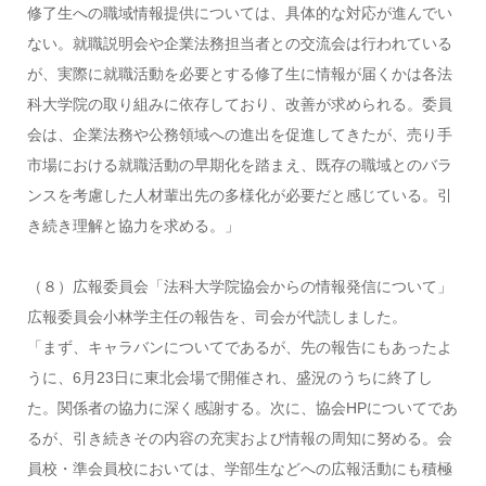
修了生への職域情報提供については、具体的な対応が進んでい
ない。就職説明会や企業法務担当者との交流会は行われている
が、実際に就職活動を必要とする修了生に情報が届くかは各法
科大学院の取り組みに依存しており、改善が求められる。委員
会は、企業法務や公務領域への進出を促進してきたが、売り手
市場における就職活動の早期化を踏まえ、既存の職域とのバラ
ンスを考慮した人材輩出先の多様化が必要だと感じている。引
き続き理解と協力を求める。」
（８）広報委員会「法科大学院協会からの情報発信について」
広報委員会小林学主任の報告を、司会が代読しました。
「まず、キャラバンについてであるが、先の報告にもあったよ
うに、6月23日に東北会場で開催され、盛況のうちに終了し
た。関係者の協力に深く感謝する。次に、協会HPについてであ
るが、引き続きその内容の充実および情報の周知に努める。会
員校・準会員校においては、学部生などへの広報活動にも積極