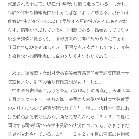
実施される予定で、現在約1年8か月後に迫っている。しかし、
試験の詳細な情報提供が十分ではないように感じる。現在の未
修者1年生が在学中にCBTで受験する可能性があるにもかかわ
らず、情報が不足しているのは問題である。協会としては引き
続き法務省に働きかけ、情報提供の促進に努める予定である。
昨日付でQ&Aを追加したが、不明な点が依然として多く、今後
も会員校への情報提供に全力を尽くすつもりである。」
次に、遠藤翼・文部科学省高等教育局専門教育課専門職大学
院室長より、以下の通り行政説明がありました。
・中央教育審議会における今期（第12期）の審議は、令和５年
６月にスタートし、それ以降、法曹の人材像や法科大学院教育
のあり方について審議が行われてきた。特に、法科大学院にお
ける特色ある取り組みや、新たに導入された「３＋２」制度に
関連する司法試験の在学中受験の状況についても、さまざまな
意見が交わされている。また、「３＋２」制度の実際の運用状