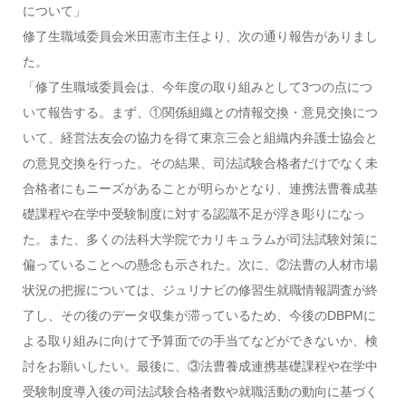
について」
修了生職域委員会米田憲市主任より、次の通り報告がありまし
た。
「修了生職域委員会は、今年度の取り組みとして3つの点につ
いて報告する。まず、①関係組織との情報交換・意見交換につ
いて、経営法友会の協力を得て東京三会と組織内弁護士協会と
の意見交換を行った。その結果、司法試験合格者だけでなく未
合格者にもニーズがあることが明らかとなり、連携法曹養成基
礎課程や在学中受験制度に対する認識不足が浮き彫りになっ
た。また、多くの法科大学院でカリキュラムが司法試験対策に
偏っていることへの懸念も示された。次に、②法曹の人材市場
状況の把握については、ジュリナビの修習生就職情報調査が終
了し、その後のデータ収集が滞っているため、今後のDBPMに
よる取り組みに向けて予算面での手当てなどができないか、検
討をお願いしたい。最後に、③法曹養成連携基礎課程や在学中
受験制度導入後の司法試験合格者数や就職活動の動向に基づく