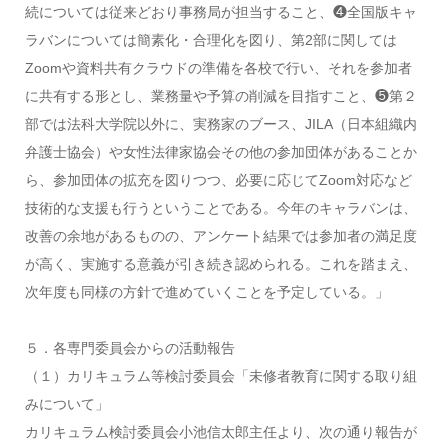
続については従来どおり事務局が担当すること、❹全国版キャ
ラバンについては簡素化・合理化を図り、第2部に関しては
Zoomや資料共有クラウドの準備を各校で行い、それを参加者
に共有する形とし、業務量や予算の削減を目指すこと、❺第２
部では法科大学院以外に、実務家のブース、JILA（日本組織内
弁護士協会）や女性法律家協会その他の参加団体があることか
ら、参加団体の拡充を図りつつ、必要に応じてZoom対応など
技術的な支援も行うということである。今年のキャラバンは、
改善の余地があるものの、アンケート結果では参加者の満足度
が高く、実施する意義が引き続き認められる。これを踏まえ、
次年度も同様の方針で進めていくことを予定している。」
５．各専門委員会からの活動報告
（１）カリキュラム等検討委員会「未修者教育に関する取り組
みについて」
カリキュラム検討委員会小池信太郎主任より、次の通り報告が