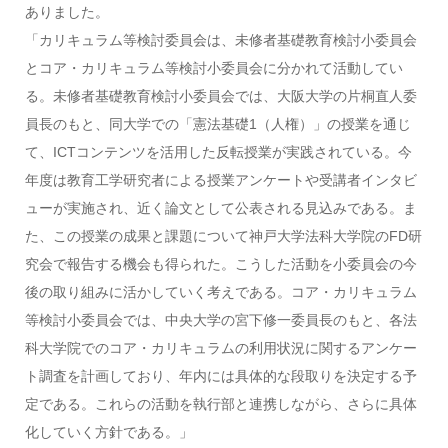
ありました。
「カリキュラム等検討委員会は、未修者基礎教育検討小委員会
とコア・カリキュラム等検討小委員会に分かれて活動してい
る。未修者基礎教育検討小委員会では、大阪大学の片桐直人委
員長のもと、同大学での「憲法基礎1（人権）」の授業を通じ
て、ICTコンテンツを活用した反転授業が実践されている。今
年度は教育工学研究者による授業アンケートや受講者インタビ
ューが実施され、近く論文として公表される見込みである。ま
た、この授業の成果と課題について神戸大学法科大学院のFD研
究会で報告する機会も得られた。こうした活動を小委員会の今
後の取り組みに活かしていく考えである。コア・カリキュラム
等検討小委員会では、中央大学の宮下修一委員長のもと、各法
科大学院でのコア・カリキュラムの利用状況に関するアンケー
ト調査を計画しており、年内には具体的な段取りを決定する予
定である。これらの活動を執行部と連携しながら、さらに具体
化していく方針である。」