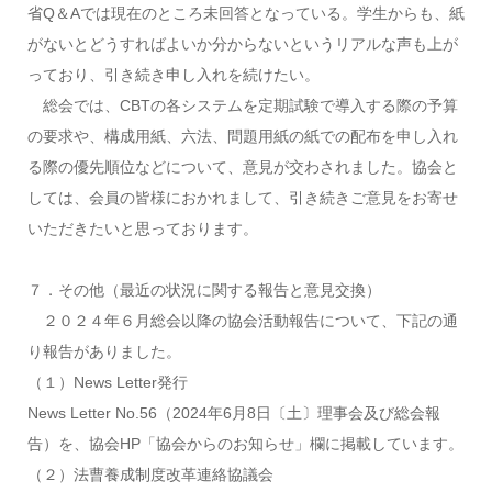
省Q＆Aでは現在のところ未回答となっている。学生からも、紙
がないとどうすればよいか分からないというリアルな声も上が
っており、引き続き申し入れを続けたい。
総会では、CBTの各システムを定期試験で導入する際の予算
の要求や、構成用紙、六法、問題用紙の紙での配布を申し入れ
る際の優先順位などについて、意見が交わされました。協会と
しては、会員の皆様におかれまして、引き続きご意見をお寄せ
いただきたいと思っております。
７．その他（最近の状況に関する報告と意見交換）
２０２４年６月総会以降の協会活動報告について、下記の通
り報告がありました。
（１）News Letter発行
News Letter No.56（2024年6月8日〔土〕理事会及び総会報
告）を、協会HP「協会からのお知らせ」欄に掲載しています。
（２）法曹養成制度改革連絡協議会