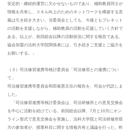
安定的・継続的運営に欠かせないものであり、補助教員同士が
情報を共有し、スキル向上のためのネットワークを構築する意
義は引き続き大きい。当委員会としても、今後ともプレネット
の活動を支援しながら、補助教員の活動を応援していく方針で
ある。以上が、前回総会以降の活動状況に関する報告である。
協会加盟の法科大学院関係者には、引き続きご支援とご協力を
お願いする。」
（３）司法修習連携等検討委員会「司法修習との連携につい
て」
司法修習連携等委員会和田俊憲主任の報告を、司会が代読しま
した。
「司法修習連携等検討委員会は、司法研修所との意見交換会
を中心に活動を続けている。前回総会以降、7月と10月にオン
ライン形式で意見交換会を実施し、法科大学院と司法研修所双
方の参加者が、授業科目に関する情報共有と議論を行った。昨