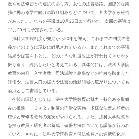
況や司法修習との連携のあり方、女性の法曹活躍、国際的な業
務に携わる学生向けの取り組みなどについて、各大学から報告
があった。これらの審議は10月25日まで行われ、次回の審議は
12月20日に予定されている。
・法科大学院制度が発足から20年を迎え、これまでの制度の意
義がどのように現状に継承されているか、またこれまでの審議
結果や提言をもとに、どのような制度改正が行われてきたかを
振り返り、総括したいと考えている。具体的には、法科大学院
教育の内容、入学者数、司法試験合格率などの推移を踏まえた
評価や、法曹人口の拡大や法曹の活動領域の広がりについても
論点として審議している。
・今後の課題としては、法科大学院教育の魅力・特色ある取組
みの推進、「３＋２」制度の円滑な実施、多様な法曹志願者の
確保と未修者教育の充実が挙げられる。また、法科大学院教育
を担う教員・研究者の養成・確保方法についても議論が行われ
ている。さらに、法科大学院教育と司法修習との連携強化が、