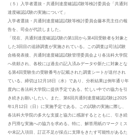
（５）入学者選抜・共通到達度確認試験等検討委員会「共通到
達度確認試験の実施について」
入学者選抜・共通到達度確認試験等検討委員会藤本亮主任の報
告を、司会が代読しました。
「現在、共通到達度確認試験の第1回から第4回受験者を対象と
した3回目の追跡調査が実施されている。この調査は司法試験
合格発表後、共通到達度確認試験管理委員会より各法科大学院
へ依頼され、各校には過去の記入済みデータや新たに対象とな
る第4回受験生の受験番号が記載された調査シートが送付され
ている。締切は12月18日（水）であり、分析結果は例年通り年
度内に各法科大学院に提供予定である。忙しい中での協力を引
き続きお願いしたい。また、第6回共通到達度確認試験は2025
年1月12日（日）に実施予定である。この試験の実施に際し、
各法科大学院の多大な支援と協力に感謝するとともに、引き続
き円滑な実施への協力を求める。特に、解答用紙のマークミス
や未記入項目、訂正不足が採点に支障をきたす可能性があるた