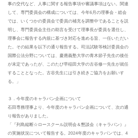
事の交代など、人事に関する報告事項や審議事項はない。関連
して、専門委員会の構成については、今年6月の理事会・総会
では、いくつかの委員会で委員の補充を調整中であることを説
明し、専門委員会主任の助言を受けて理事長が委員を選任し、
理事会に報告する内規に基づき対応を進める旨、一任いただい
た。その結果を以下の通り報告する。司法試験等検討委員会の
国際公法分野については、慶應義塾大学の青木節子先生の後任
が未定であったが、このたび早稲田大学の古谷修一先生が就任
することとなった。古谷先生には引き続きご協力をお願いす
る。」
３．今年度のキャラバン企画について
石田専務理事より、今年度のキャラバン企画について、次の通
り報告がありました。
「『列島縦断☆ロースクール説明会＆懇談会（キャラバン）』
の実施状況について報告する。2024年度のキャラバンでは、4