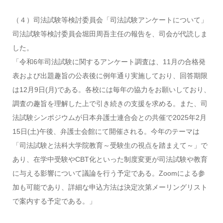
（４）司法試験等検討委員会「司法試験アンケートについて」
司法試験等検討委員会堀田周吾主任の報告を、司会が代読しま
した。
「令和6年司法試験に関するアンケート調査は、11月の合格発
表および出題趣旨の公表後に例年通り実施しており、回答期限
は12月9日(月)である。各校には毎年の協力をお願いしており、
調査の趣旨を理解した上で引き続きの支援を求める。また、司
法試験シンポジウムが日本弁護士連合会との共催で2025年2月
15日(土)午後、弁護士会館にて開催される。今年のテーマは
「司法試験と法科大学院教育～受験生の視点を踏まえて～」で
あり、在学中受験やCBT化といった制度変更が司法試験や教育
に与える影響について議論を行う予定である。Zoomによる参
加も可能であり、詳細な申込方法は決定次第メーリングリスト
で案内する予定である。」