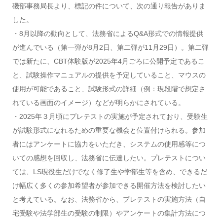
磯部事務局長より、標記の件について、次の通り報告がありま
した。
・8月以降の動向として、法務省によるQ&A形式での情報提供
が進んでいる（第一弾が8月2日、第二弾が11月29日）。第二弾
では新たに、CBT体験版が2025年4月ごろに公開予定であるこ
と、試験操作マニュアルの提供を予定していること、マウスの
使用が可能であること、試験形式の詳細（例：現段階で想定さ
れている画面のイメージ）などが明らかにされている。
・2025年３月頃にプレテストの実施が予定されており、受験生
が試験形式になれるための重要な機会と位置付けられる。参加
者にはアンケートに協力をいただき、システムの使用感等につ
いての感想を回収し、法務省に伝達したい。プレテストについ
ては、LS現役生だけでなく修了生や学部生等を含め、できるだ
け幅広く多くの参加希望者が参加できる開催方法を検討したい
と考えている。なお、法務省から、プレテストの実施方法（自
宅受験や法学部生の受験の制限）やアンケートの集計方法につ