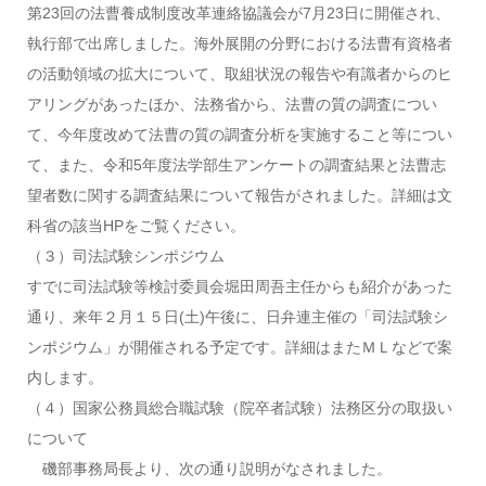
第23回の法曹養成制度改革連絡協議会が7月23日に開催され、
執行部で出席しました。海外展開の分野における法曹有資格者
の活動領域の拡大について、取組状況の報告や有識者からのヒ
アリングがあったほか、法務省から、法曹の質の調査につい
て、今年度改めて法曹の質の調査分析を実施すること等につい
て、また、令和5年度法学部生アンケートの調査結果と法曹志
望者数に関する調査結果について報告がされました。詳細は文
科省の該当HPをご覧ください。
（３）司法試験シンポジウム
すでに司法試験等検討委員会堀田周吾主任からも紹介があった
通り、来年２月１５日(土)午後に、日弁連主催の「司法試験シ
ンポジウム」が開催される予定です。詳細はまたＭＬなどで案
内します。
（４）国家公務員総合職試験（院卒者試験）法務区分の取扱い
について
磯部事務局長より、次の通り説明がなされました。