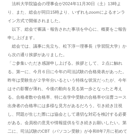
法科大学院協会の理事会が2024年11月30日（土）13時よ
り、また、総会が同日15時より、いずれもzoomによるオンラ
イン方式で開催されました。
以下、総会で審議・報告された事項を中心に、概要をご報告
申し上げます。
総会では、議事に先立ち、松下淳一理事長（学習院大学）か
ら次の通り挨拶がありました。
「ご参集いただき感謝申し上げる。挨拶として、２点に触れ
る。第一に、今月６日に今年の司法試験の合格発表があった。
昨年は受験生が２学年分いるという特殊な状況だったが、今年
はその影響が薄れ、今後の動向を見る第一歩となったと考え
る。合格者数や合格率、特に在学中受験の合格率や法曹コース
出身者の合格率には多様な見方があるだろう。引き続き注視
し、問題が生じた際には協会として適切な対応を検討する必要
がある。会員校の意見や情報提供を引き続きお願いしたい。第
二に、司法試験のCBT（パソコン受験）が令和8年7月に初めて