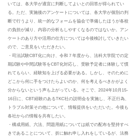
いては、各大学が適宜に判断してよいとの回答が得られてい
る。ただ、実施後のアンケートについては、各大学が個別の判
断で行うより、統一的なフォームを協会で準備したほうが各校
の負担が減り、内容の分析もしやすくなるのではないか。アン
ケートのあり方や活用の仕方については今後検討していきたい
ので、ご意見をいただきたい。
・司法試験CBT化に向け、令和７年度から、法科大学院での定
期試験や中間試験等をCBT化対応し、受験予定者に体験して慣
れてもらい、経験知を上げる必要がある。しかし、そのために
どこから何に手をつけたらよいのか、何を考えるべきかがよく
分からないという声も上がっている。そこで、2024年10月15-
16日に、CBT経験のあるTKC社の説明会を実施し、不正行為、
トラブル対策その他について、情報提供をいただいた。今後も
各社からの情報を共有したい。
・構成用紙、六法、問題用紙については紙での配布を堅持すべ
きであることについて、折に触れ申し入れをしているが、法務