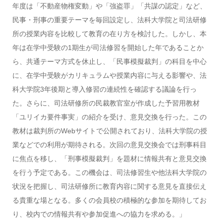
年度は「不動産物権変動」や「強盗罪」「共謀の認定」など、
民事・刑事の重要テーマを毎回設定し、法科大学院と司法研修
所の授業内容を比較して教育の在り方を検討した。しかし、本
年は在学中受験の1期生が司法修習を開始した年であることか
ら、共通テーマ方式を休止し、「民事模擬裁判」の科目を中心
に、在学中受験がカリキュラムや授業内容に与える影響や、法
科大学院3年後期と導入修習の連続性を確認する議論を行っ
た。さらに、司法研修所の民裁教官室が作成した予習用教材
「ユリイカ要件事実」の紹介を受け、意見交換を行った。この
教材は裁判所のWebサイトで公開されており、法科大学院の授
業などでの利用が期待される。次回の意見交換会では刑事科目
に焦点を移し、「刑事模擬裁判」を題材に情報共有と意見交換
を行う予定である。この機会は、司法修習生や他法科大学院の
状況を把握し、司法研修所に教育内容に関する意見を直接伝え
る貴重な場となる。多くの会員校の積極的な参加を期待してお
り、校内での情報共有や参加促進への協力を求める。」