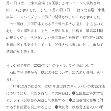
月20日（土）に東京会場（全国版）がオンラインで実施され、
約350名が参加した。また、6月23日（日）には東北会場（東北
大学）にてハイブリッド形式で開催され、約85名が参加した。
この企画は、共催団体である日弁連の多大な協力によるもので
あり、深く感謝する。また、文部科学省、法務省、最高裁判所
の後援を受け、法務省および最高裁から検察官・裁判官の講師
派遣に関する支援を得ている。関係各位の協力に対し、重ねて
感謝の意を表する。」
４．令和７年度（2025年度）のキャラバン企画について
石田専務理事から、標記の件について、次の通り説明があり
ました。
「昨年12月の総会で、2024年度以降のキャラバンの実施方法
について諮り、承認を得た。その内容は、❶全国版法科大学院
オンライン説明会を継続して実施する、❷全国各地の会場に対
する予算措置を廃止すること、❸裁判官・検察官派遣依頼の手