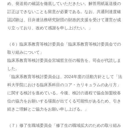
め、発送前の確認を徹底していただきたい。解答用紙返送後の
訂正はできないことも留意が必要である。なお、共通到達度確
認試験は、日弁連法務研究財団の財政的支援を受けて運営が成
り立っており、改めて感謝を申し上げたい。」
（６）臨床系教育等検討委員会「臨床系教育等検討委員会での
取り組みについて」
臨床系教育等検討委員会宮城哲主任の報告を、司会が代読しま
した。
「臨床系教育等検討委員会は、2024年度の活動方針として「法
科大学院における臨床系科目のコア・カリキュラムのあり方」
に関する検討を進めている。今後、検討の過程で協会加盟校各
位の協力をお願いする場面が出てくる可能性があるため、引き
続きご理解とご協力をお願い申し上げる。」
（７）修了生職域委員会「修了生の職域拡大のための取り組み