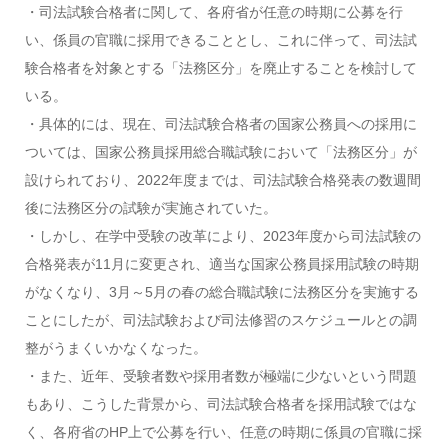
・司法試験合格者に関して、各府省が任意の時期に公募を行
い、係員の官職に採用できることとし、これに伴って、司法試
験合格者を対象とする「法務区分」を廃止することを検討して
いる。
・具体的には、現在、司法試験合格者の国家公務員への採用に
ついては、国家公務員採用総合職試験において「法務区分」が
設けられており、2022年度までは、司法試験合格発表の数週間
後に法務区分の試験が実施されていた。
・しかし、在学中受験の改革により、2023年度から司法試験の
合格発表が11月に変更され、適当な国家公務員採用試験の時期
がなくなり、3月～5月の春の総合職試験に法務区分を実施する
ことにしたが、司法試験および司法修習のスケジュールとの調
整がうまくいかなくなった。
・また、近年、受験者数や採用者数が極端に少ないという問題
もあり、こうした背景から、司法試験合格者を採用試験ではな
く、各府省のHP上で公募を行い、任意の時期に係員の官職に採